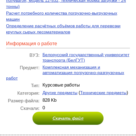
полувагон, модель 12-532, техническая норма загрузки - 24
тонны)
Расчет потребного количества погрузочно-выгрузочных
машин
Определение расчётных объёмов работы для перевозки
круглых сырых лесоматериалов
Информация о работе
Белорусский государственный университет
ВУЗ:
транспорта (БелГУТ)
Комплексная механизация и
Предмет:
автоматизация погрузочно-разгрузочных
работ
Курсовые работы
Тип:
(
)
Другие предметы
Технические предметы
Категория:
828 Kb
Размер файла:
0
Скачали:
Скачать файл