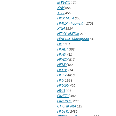
МТУСИ
179
ХАИ
656
ТПУ
455
НИУ МЭИ
640
НМСУ «Горный»
1701
ХПИ
1534
НТУУ «КПИ»
213
НУК им. Макарова
543
НВ
1001
НГАВТ
362
НГАУ
411
НГАСУ
817
НГМУ
665
НГПУ
214
НГТУ
4610
НГУ
1993
НГУЭУ
499
НИИ
201
ОмГТУ
302
ОмГУПС
230
СПбПК №4
115
ПГУПС
2489