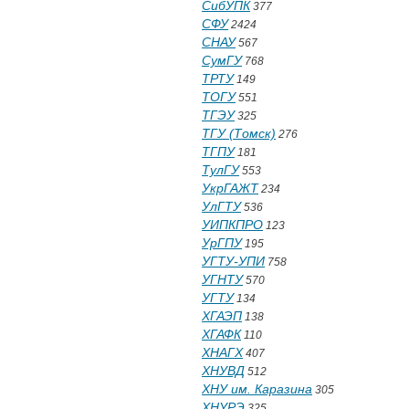
СибУПК
377
СФУ
2424
СНАУ
567
СумГУ
768
ТРТУ
149
ТОГУ
551
ТГЭУ
325
ТГУ (Томск)
276
ТГПУ
181
ТулГУ
553
УкрГАЖТ
234
УлГТУ
536
УИПКПРО
123
УрГПУ
195
УГТУ-УПИ
758
УГНТУ
570
УГТУ
134
ХГАЭП
138
ХГАФК
110
ХНАГХ
407
ХНУВД
512
ХНУ им. Каразина
305
ХНУРЭ
325