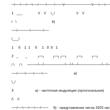
─/──\──/──\──/───\───/───\/───────────\/──\──/──
1 ___ \/ \/ \_/ \/ \/
/ \ б)
──/─────\─────/──
\___/
1 0 1 1 0 1 0 0 1
2 _ _ ┌─┐ ┌─┐┌─┐ ┌─┐ ┌─┐
/ \ / \ ────┴─┴────────┴─┴┴─┴─────────┴─┴
──/───\───/───\── в)
\_/
3 а) - частотная модуляция (ортогональная)
/\ /\
──/──\──/──\──/─── б) - представление числа 3203 