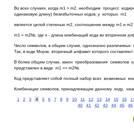
Во всех случаях, когда m1 > m2, необходим процесс коди
одинаковую длину) безизбыточных кодов, у которых m1
является целой степенью m2, соотношение между m1 и m2 
m1 = m2№, где n - длина комбинаций кода во вторичном ал
Число символов, в общем случае, однозначно различимых 
Так, в коде Морзе, вторичный алфавит которого составляют 
В более общем случае, закон преобразования символов о
представлен в виде m1 <= m2№.
Код представляет собой полный набор всех возможных ком
Комбинации символов, принадлежащие данному коду, наз
1
2
3
4
5
6
7
8
9
10
11
12
13
14
15
16
1
40
41
42
43
44
45
46