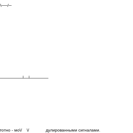
\──/─
────────┴─┴──────
частотно - мо\/ \/ дулированными сигналами.