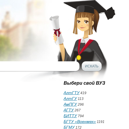
Выбери свой ВУЗ
АлтГТУ
419
АлтГУ
113
АмПГУ
296
АГТУ
267
БИТТУ
794
БГТУ «Военмех»
1191
БГМУ
172