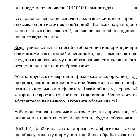
в) - представление числа 101101001 амплитудa) но 
Как правило, число однозначно различных сигналов, пред
описывающего источник сообщений. Во всех случаях, ког
качественных признаков m2, являющихся нееtпосредстве
процесс кодирования.
Код
- универсальный способ отображения информации при
элементами соответствий и сигналами, при помощи которы
сведено к однозначному преобразованию символов одного ал
осуществляется это преобразование.
Абстрагируясь от конкретного физического содержания, 
природы, состоянием системы или буквами языкового алфав
называть первичным алфавитом. Таким образом, первичный
которого не кроется конкретное содержание. Число качес
абстрактного первичного алфавита обозначим m1.
Набор однозначно различимых качественных признаков, 
алфавита в пространстве и времени, будем обозначать
B{b1, b2,...bm2} и называть вторичным алфавитом. Таким
преобразуются в ту форму, в которой они обрабатываются