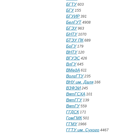
БГТУ
603
БГУ
155
БГУИР
391
БелГУТ
4908
БГЭУ
963
БНТУ
1070
БТЭУ ПК
689
БрГУ
179
ВНТУ
120
ВГУЭС
426
ВлГУ
645
ВМедА
611
ВолгГТУ
235
ВНУ им. Даля
166
ВЗФЭИ
245
ВятГСХА
101
ВятГГУ
139
ВятГУ
559
ГГДСК
171
ГомГМК
501
ГГМУ
1966
ГГТУ им. Сухого
4467