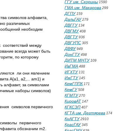
ГГУ им. Скорины
1590
ГМА им. Макарова
299
ДГПУ
159
ства символов алфавита,
ДальГАУ
279
чно различимых
ДВГГУ
134
 сообщений необходим
ДВГМУ
408
ДВГТУ
936
ДВГУПС
305
х соответствий между
ДВФУ
949
ование всегда может быть
ДонГТУ
498
горитм, по которому
ДИТМ МНТУ
109
ИвГМА
488
ИГХТУ
131
вляются ли они явлением
ИжГТУ
145
та А{а1, а2,... аm1} и
КемГППК
171
ь алфавит, за символами
КемГУ
508
личимые наборы символов)
КГМТУ
270
КировАТ
147
ения символов первичного
КГКСЭП
407
КГТА им. Дегтярева
174
КнАГТУ
2910
о символы первичного
КрасГАУ
345
алфавита обозначим m2.
КрасГМУ
629