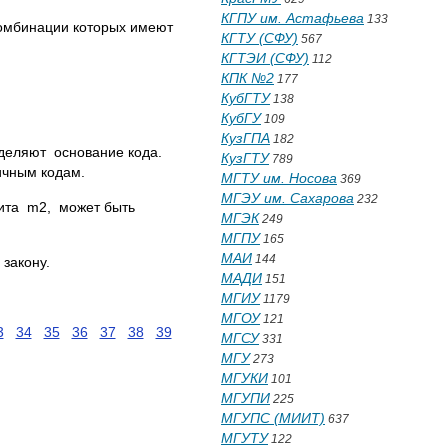
КГПУ им. Астафьева
133
комбинации которых имеют
КГТУ (СФУ)
567
КГТЭИ (СФУ)
112
КПК №2
177
КубГТУ
138
КубГУ
109
КузГПА
182
деляют основание кода.
КузГТУ
789
оичным кодам.
МГТУ им. Носова
369
МГЭУ им. Сахарова
232
ита m2, может быть
МГЭК
249
МГПУ
165
МАИ
144
закону.
МАДИ
151
МГИУ
1179
МГОУ
121
3
34
35
36
37
38
39
МГСУ
331
МГУ
273
МГУКИ
101
МГУПИ
225
МГУПС (МИИТ)
637
МГУТУ
122