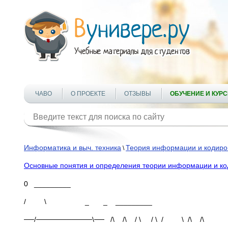
ЧАВО
О ПРОЕКТЕ
ОТЗЫВЫ
ОБУЧЕНИЕ И КУР
Информатика и выч. техника
Теория информации и кодиро
\
Основные понятия и определения теории информации и ко
0 _________
/ \ _ _ _________
──/───────────\── /\ /\ / \ / \ / \ /\ /\