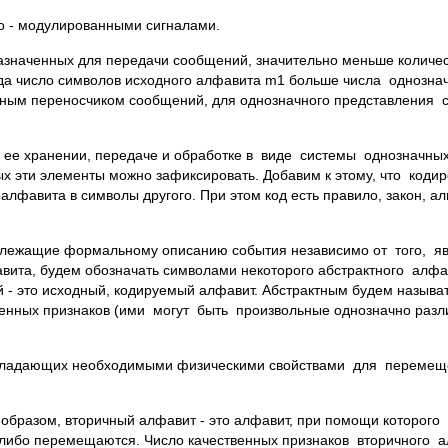
- модулированными сигналами.
назначенных для передачи сообщений, значительно меньше количе
да число символов исходного алфавита m1 больше числа однозна
нным переносчиком сообщений, для однозначного представления
 ее хранении, передаче и обработке в виде системы однозначны
х эти элементы можно зафиксировать. Добавим к этому, что кодир
фавита в символы другого. При этом код есть правило, закон, ал
подлежащие формальному описанию события независимо от того, я
ита, будем обозначать символами некоторого абстрактного алфави
 - это исходный, кодируемый алфавит. Абстрактным будем называт
твенных признаков (ими могут быть произвольные однозначно раз
обладающих необходимыми физическими свойствами для перемещ
 образом, вторичный алфавит - это алфавит, при помощи которог
 либо перемещаются. Число качественных признаков вторичного 