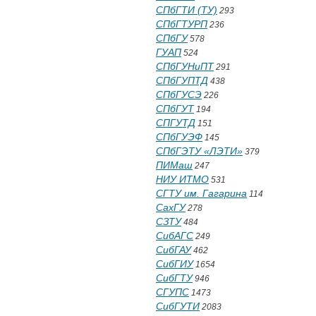
СПбГТИ (ТУ)
293
СПбГТУРП
236
СПбГУ
578
ГУАП
524
СПбГУНиПТ
291
СПбГУПТД
438
СПбГУСЭ
226
СПбГУТ
194
СПГУТД
151
СПбГУЭФ
145
СПбГЭТУ «ЛЭТИ»
379
ПИМаш
247
НИУ ИТМО
531
СГТУ им. Гагарина
114
СахГУ
278
СЗТУ
484
СибАГС
249
СибГАУ
462
СибГИУ
1654
СибГТУ
946
СГУПС
1473
СибГУТИ
2083