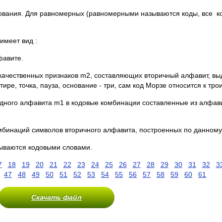
рования. Для равномерных (равномерными называются коды, все 
имеет вид :
фавите.
качественных признаков m2, составляющих вторичный алфавит, вы
тире, точка, пауза, основание - три, сам код Морзе относится к тр
дного алфавита m1 в кодовые комбинации составленные из алфав
бинаций символов вторичного алфавита, построенных по данному 
ываются кодовыми словами.
7
18
19
20
21
22
23
24
25
26
27
28
29
30
31
32
3
47
48
49
50
51
52
53
54
55
56
57
58
59
60
61
Скачать файл