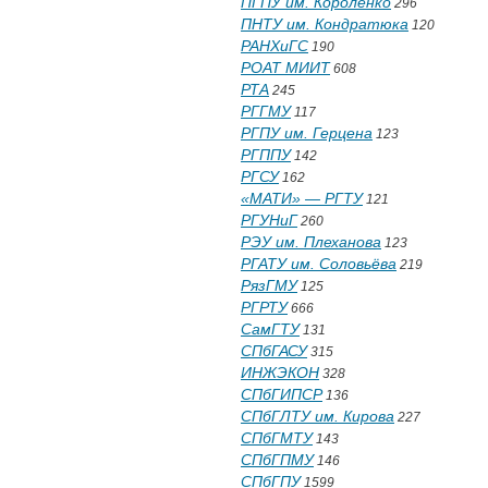
ПГПУ им. Короленко
296
ПНТУ им. Кондратюка
120
РАНХиГС
190
РОАТ МИИТ
608
РТА
245
РГГМУ
117
РГПУ им. Герцена
123
РГППУ
142
РГСУ
162
«МАТИ» — РГТУ
121
РГУНиГ
260
РЭУ им. Плеханова
123
РГАТУ им. Соловьёва
219
РязГМУ
125
РГРТУ
666
СамГТУ
131
СПбГАСУ
315
ИНЖЭКОН
328
СПбГИПСР
136
СПбГЛТУ им. Кирова
227
СПбГМТУ
143
СПбГПМУ
146
СПбГПУ
1599