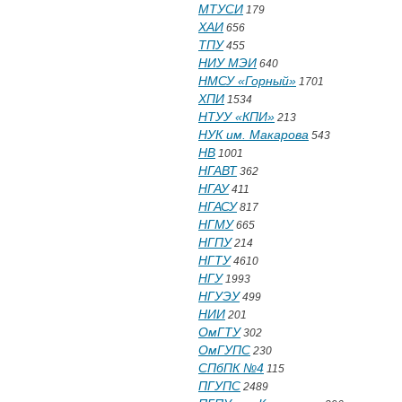
МТУСИ
179
ХАИ
656
ТПУ
455
НИУ МЭИ
640
НМСУ «Горный»
1701
ХПИ
1534
НТУУ «КПИ»
213
НУК им. Макарова
543
НВ
1001
НГАВТ
362
НГАУ
411
НГАСУ
817
НГМУ
665
НГПУ
214
НГТУ
4610
НГУ
1993
НГУЭУ
499
НИИ
201
ОмГТУ
302
ОмГУПС
230
СПбПК №4
115
ПГУПС
2489