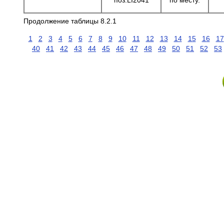
поз.LI2041
по месту.
Продолжение таблицы 8.2.1
1
2
3
4
5
6
7
8
9
10
11
12
13
14
15
16
17
40
41
42
43
44
45
46
47
48
49
50
51
52
53