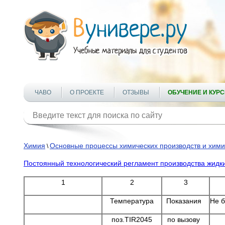
ЧАВО
О ПРОЕКТЕ
ОТЗЫВЫ
ОБУЧЕНИЕ И КУР
Химия
Основные процессы химических производств и хими
\
Постоянный технологический регламент производства жидк
1
2
3
Темпеpатуpа
Показания
Не б
поз.ТIR2045
по вызову