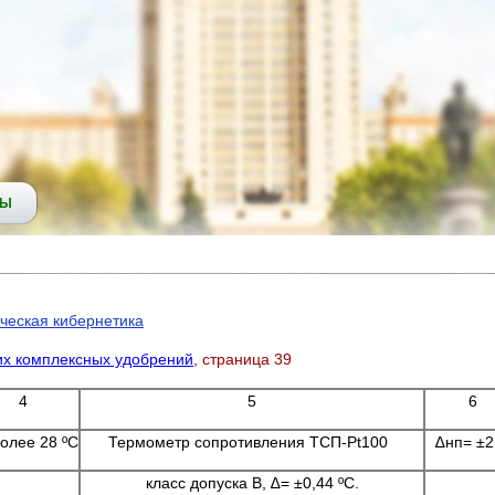
СЫ
ческая кибернетика
их комплексных удобрений
, страница 39
4
5
6
олее 28 ºC
Теpмометp сопpотивления ТСП-Pt100
∆нп= ±2
класс допуска В, ∆= ±0,44 ºC.