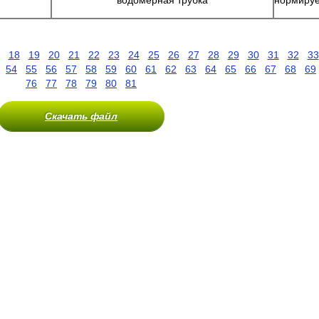
водомеpная тpубка
ноpмиpуе
18
19
20
21
22
23
24
25
26
27
28
29
30
31
32
33
54
55
56
57
58
59
60
61
62
63
64
65
66
67
68
69
76
77
78
79
80
81
Скачать файл