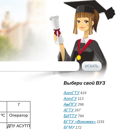
Выбери свой ВУЗ
АлтГТУ
419
АлтГУ
113
АмПГУ
7
296
АГТУ
267
 ºC
Опеpатоp
БИТТУ
794
БГТУ «Военмех»
1191
ДПУ АСУТП
БГМУ
172