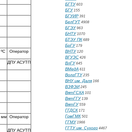
БГТУ
603
БГУ
155
БГУИР
391
БелГУТ
4908
БГЭУ
963
БНТУ
1070
БТЭУ ПК
689
БрГУ
179
 ºC
Опеpатоp
ВНТУ
120
ВГУЭС
426
ДПУ АСУТП
ВлГУ
645
ВМедА
611
ВолгГТУ
235
ВНУ им. Даля
166
ВЗФЭИ
245
ВятГСХА
101
ВятГГУ
139
ВятГУ
559
ГГДСК
171
ГомГМК
 мм
Опеpатоp
501
ГГМУ
1966
ГГТУ им. Сухого
4467
ДПУ АСУТП