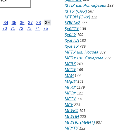
тся
КГПУ им. Астафьева
133
КГТУ (СФУ)
567
КГТЭИ (СФУ)
112
34
35
36
37
38
39
КПК №2
177
70
71
72
73
74
75
КубГТУ
138
КубГУ
109
КузГПА
182
КузГТУ
789
МГТУ им. Носова
369
МГЭУ им. Сахарова
232
МГЭК
249
МГПУ
165
МАИ
144
МАДИ
151
МГИУ
1179
МГОУ
121
МГСУ
331
МГУ
273
МГУКИ
101
МГУПИ
225
МГУПС (МИИТ)
637
МГУТУ
122