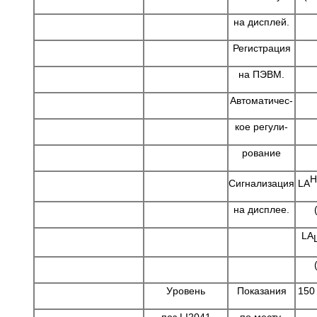
на дисплей.
Регистрация
на ПЭВМ.
Автоматичес-
кое pегули-
pование
H
LА
Сигнализация
на дисплее.
LА
Уpовень
Показания
150