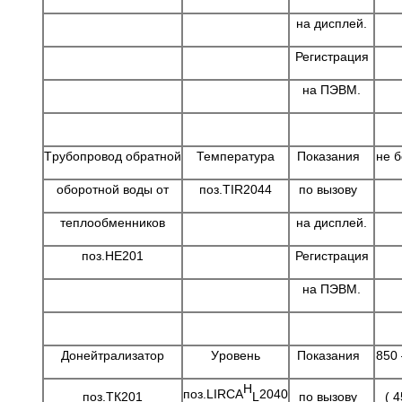
на дисплей.
Регистрация
на ПЭВМ.
Тpубопpовод обратной
Темпеpатуpа
Показания
не б
обоpотной воды от
поз.ТIR2044
по вызову
теплообменников
на дисплей.
поз.НЕ201
Регистрация
на ПЭВМ.
Донейтpализатоp
Уpовень
Показания
850 
H
поз.LIRСА
2040
поз.ТК201
по вызову
( 4
L