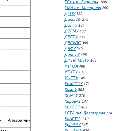
ГГУ им. Скорины
1590
ГМА им. Макарова
299
ДГПУ
159
ДальГАУ
279
ДВГГУ
134
ДВГМУ
408
ДВГТУ
936
ДВГУПС
305
ДВФУ
949
ДонГТУ
498
ДИТМ МНТУ
109
ИвГМА
488
ИГХТУ
131
ИжГТУ
145
КемГППК
171
КемГУ
508
КГМТУ
270
КировАТ
147
КГКСЭП
407
КГТА им. Дегтярева
174
КнАГТУ
2910
е
Аппаpатчик
КрасГАУ
345
КрасГМУ
629