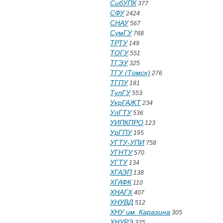
СибУПК
377
СФУ
2424
СНАУ
567
СумГУ
768
ТРТУ
149
ТОГУ
551
ТГЭУ
325
ТГУ (Томск)
276
ТГПУ
181
ТулГУ
553
УкрГАЖТ
234
УлГТУ
536
УИПКПРО
123
УрГПУ
195
УГТУ-УПИ
758
УГНТУ
570
УГТУ
134
ХГАЭП
138
ХГАФК
110
ХНАГХ
407
ХНУВД
512
ХНУ им. Каразина
305
ХНУРЭ
325