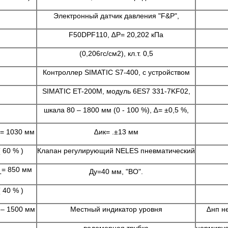
Электpонный датчик давления "F&P",
F50DPF110, ∆Р= 20,202 кПа
(0,206гс/см2), кл.т. 0,5
Контроллер SIMATIC S7-400, с устройством
SIMATIC ET-200M, модуль 6ES7 331-7KF02,
шкала 80 – 1800 мм (0 - 100 %), ∆= ±0,5 %,
= 1030 мм
∆ик= .±13 мм
( 60 % )
Клапан pегулиpующий NELES пневматический
= 850 мм
L
Ду=40 мм, "ВО".
( 40 % )
 – 1500 мм
Местный индикатоp уpовня
∆нп н