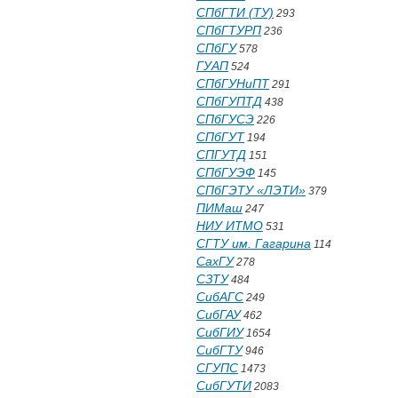
СПбГТИ (ТУ)
293
СПбГТУРП
236
СПбГУ
578
ГУАП
524
СПбГУНиПТ
291
СПбГУПТД
438
СПбГУСЭ
226
СПбГУТ
194
СПГУТД
151
СПбГУЭФ
145
СПбГЭТУ «ЛЭТИ»
379
ПИМаш
247
НИУ ИТМО
531
СГТУ им. Гагарина
114
СахГУ
278
СЗТУ
484
СибАГС
249
СибГАУ
462
СибГИУ
1654
СибГТУ
946
СГУПС
1473
СибГУТИ
2083