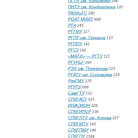
ПГПУ им. Короленко
296
ПНТУ им. Кондратюка
120
РАНХиГС
190
РОАТ МИИТ
608
РТА
245
РГГМУ
117
РГПУ им. Герцена
123
РГППУ
142
РГСУ
162
«МАТИ» — РГТУ
121
РГУНиГ
260
РЭУ им. Плеханова
123
РГАТУ им. Соловьёва
219
РязГМУ
125
РГРТУ
666
СамГТУ
131
СПбГАСУ
315
ИНЖЭКОН
328
СПбГИПСР
136
СПбГЛТУ им. Кирова
227
СПбГМТУ
143
СПбГПМУ
146
СПбГПУ
1599