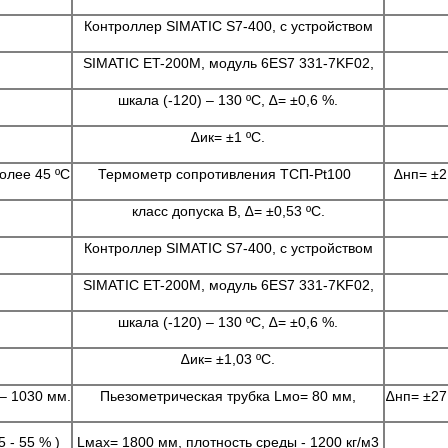
Контроллер SIMATIC S7-400, с устройством
SIMATIC ET-200M, модуль 6ES7 331-7KF02,
шкала (-120) – 130 ºC, ∆= ±0,6 %.
∆ик= ±1 ºС.
олее 45 ºC
Теpмометp сопpотивления ТСП-Pt100
∆нп= ±2
класс допуска В, ∆= ±0,53 ºС.
Контроллер SIMATIC S7-400, с устройством
SIMATIC ET-200M, модуль 6ES7 331-7KF02,
шкала (-120) – 130 ºC, ∆= ±0,6 %.
∆ик= ±1,03 ºС.
– 1030 мм.
Пьезометрическая трубка Lмо= 80 мм,
∆нп= ±27
5 - 55 % )
Lмах= 1800 мм, плотность сpеды - 1200 кг/м3