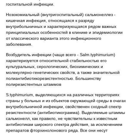
госпитальной инфекции.
Нозокомиальный (внутригоспитальный) сальмонеллез -
кишечная инфекция, относящаяся к разряду
внутрибольничных и характеризующаяся рядом важных
принципиальных особенностей в клинике и эпидемиологии
от классического варианта этого инфекционного
заболевания.
Возбудитель инфекции (чаще всего - Salm.typhimurium)
характеризуется относительной стабильностью его
культуральных, серологических, биохимических и
молекулярно-генетических свойств, а также значительной
полиантибиотикорезистентностью. Большинству
полирезистентных штаммов
S.typhimurium, выделяющихся на различных территориях
страны у больных и из объектов окружающей среды в очагах
внутрибольничной инфекции, свойственен сходный спектр
резистентности (антибиотикограмма). Выделяемые штаммы
сальмонелл, как правило, не чувствительны к известным
антибиотикам широкого спектра действия, за исключением
препаратов фторхинолонового ряда. Все они несут