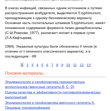
В очагах инфекций, связанных одним источником и путями
распространения возбудителя, выделяются S.typhimurium,
принадлежащие к одному биохимическому варианту.
Основная часть госпитальных штаммов S.typhimurium, имеет
пониженное содержание фермента лизин-декарбоксилазы
(С.Ш.Рожнова, 1977), разлагают инозит в первые сутки
(Л.А.Кафтырева,
1984). Указанные культуры были обозначены II типом (в
отличие от I-типичного классического варианта), а в
последующем - IIR.
1
2
3
4
5
6
7
8
9
10
11
12
13
Похожие материалы
Эпидемиология и профилактика гемоконтактных
антропонозов (вирусные гепатиты В, С, D)
Оценка качества и эффективности противоэпидемических
мероприятий
Эпидемиология и профилактика вирусного гепатита А.
Пищевые токсикоинфекции