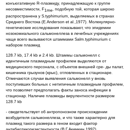
конъюгативную R-плазмиду, принадлежащую к группе
несовместимости, F
, подобную той, которая широко
1mе
распространена у S.typhimurium, выделяемых в странах
Среднего Востока (Е.Аnderson et al.,1977). Молекулярно-
генетические исследования показывают, что эпидемии
нозокомиального сальмонеллеза в лечебных учреждениях
чаще всего вызываются штаммами Salm.typhimurium с
набором плазмид
128.7 kb, 17.4 kb и 2.4 kb. Штаммы сальмонелл с
идентичным плазмидным профилем выделяются от
медицинского персонала, с объектов внешней сре- ды палат,
кишечника грызунов (крыс), отловленных в стационаре.
Отмечаются случаи выявления сальмонелл у вновь
поступивших больных с нетипичным плазмидным профилем,
что позволяет предполагать факты заноса инфекции в
стационар. Наличие плазмиды вирулентности размером
128.7 kb
- свидетельствует об антропонозном происхождении
возбудителя сальмонеллеза, и что также характерно для
плазмид такого размера в геном входит фактор
антибиотикорезистентности (В.Г.Акимкин,1997).