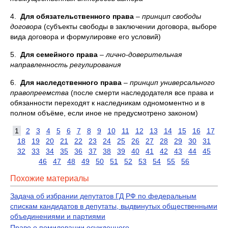
4.
Для обязательственного права
–
принцип свободы
договора
(субъекты свободы в заключении договора, выборе
вида договора и формулировке его условий)
5.
Для семейного права
–
лично-доверительная
направленность регулирования
6.
Для наследственного права
–
принцип универсального
правопреемства
(после смерти наследодателя все права и
обязанности переходят к наследникам одномоментно и в
полном объёме, если иное не предусмотрено законом)
1
2
3
4
5
6
7
8
9
10
11
12
13
14
15
16
17
18
19
20
21
22
23
24
25
26
27
28
29
30
31
32
33
34
35
36
37
38
39
40
41
42
43
44
45
46
47
48
49
50
51
52
53
54
55
56
Похожие материалы
Задача об избрании депутатов ГД РФ по федеральным
спискам кандидатов в депутаты, выдвинутых общественными
объединениями и партиями
Право о помиловании осужденного