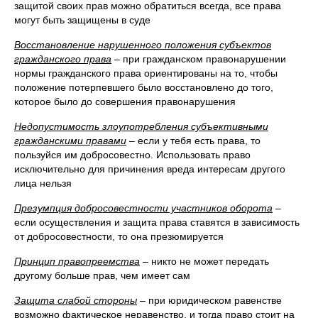
защитой своих прав можно обратиться всегда, все права
могут быть защищены в суде
Восстановление нарушенного положения субъектов
гражданского права
– при гражданском правонарушении
нормы гражданского права ориентированы на то, чтобы
положение потерпевшего было восстановлено до того,
которое было до совершения правонарушения
Недопустимость злоупотребления субъективными
гражданскими правами
– если у тебя есть права, то
пользуйся им добросовестно. Использовать право
исключительно для причинения вреда интересам другого
лица нельзя
Презумпция добросовестности участников оборота
–
если осуществления и защита права ставятся в зависимость
от добросовестности, то она презюмируется
Принцип правопреемства
– никто не может передать
другому больше прав, чем имеет сам
Защита слабой стороны
– при юридическом равенстве
возможно фактическое неравенство, и тогда право стоит на