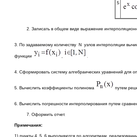
5
2. Записать в общем виде выражение интерполяционн
3. По задаваемому количеству N узлов интерполяции вычис
функции
,
.
4. Сформировать систему алгебраических уравнений для 
5. Вычислить коэффициенты полинома
путем реше
6. Вычислить погрешности интерполирования путем сравнен
7. Оформить отчет.
Примечания:
1) пункты 4, 5, 6 выполняются по алгоритмам, реализова