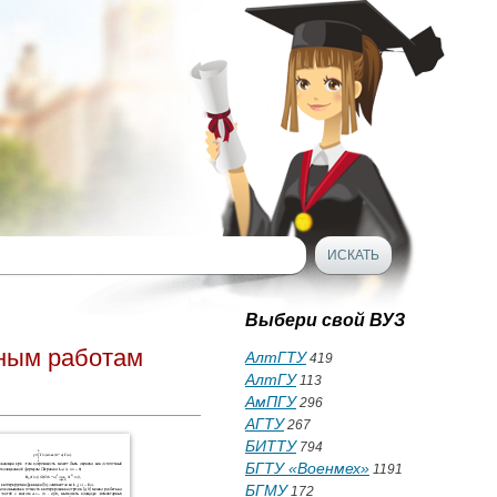
Выбери свой ВУЗ
рным работам
АлтГТУ
419
АлтГУ
113
АмПГУ
296
АГТУ
267
БИТТУ
794
БГТУ «Военмех»
1191
БГМУ
172