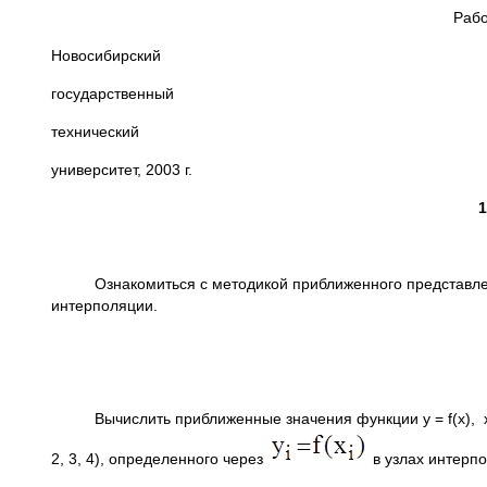
Рабо
Новосибирский
государственный
технический
университет, 2003 г.
1
Ознакомиться с методикой приближенного представлени
интерполяции.
Вычислить приближенные значения функции y = f(x), 
2, 3, 4), определенного через
в узлах интерп