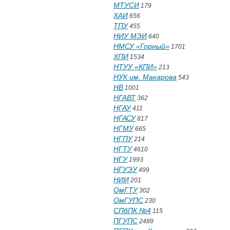
МТУСИ
179
ХАИ
656
ТПУ
455
НИУ МЭИ
640
НМСУ «Горный»
1701
ХПИ
1534
НТУУ «КПИ»
213
НУК им. Макарова
543
НВ
1001
НГАВТ
362
НГАУ
411
НГАСУ
817
НГМУ
665
НГПУ
214
НГТУ
4610
НГУ
1993
НГУЭУ
499
НИИ
201
ОмГТУ
302
ОмГУПС
230
СПбПК №4
115
ПГУПС
2489