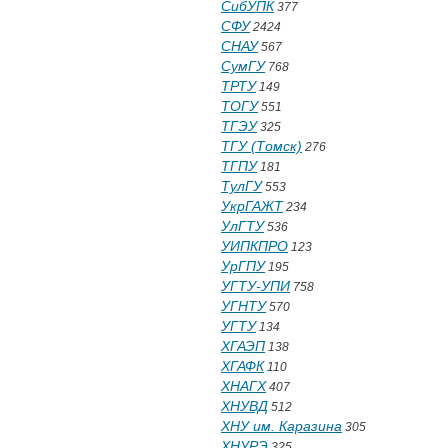
СибУПК
377
СФУ
2424
СНАУ
567
СумГУ
768
ТРТУ
149
ТОГУ
551
ТГЭУ
325
ТГУ (Томск)
276
ТГПУ
181
ТулГУ
553
УкрГАЖТ
234
УлГТУ
536
УИПКПРО
123
УрГПУ
195
УГТУ-УПИ
758
УГНТУ
570
УГТУ
134
ХГАЭП
138
ХГАФК
110
ХНАГХ
407
ХНУВД
512
ХНУ им. Каразина
305
ХНУРЭ
325