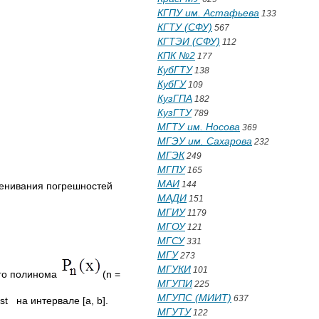
КГПУ им. Астафьева
133
КГТУ (СФУ)
567
КГТЭИ (СФУ)
112
КПК №2
177
КубГТУ
138
КубГУ
109
КузГПА
182
КузГТУ
789
МГТУ им. Носова
369
МГЭУ им. Сахарова
232
МГЭК
249
МГПУ
165
МАИ
144
енивания погрешностей
МАДИ
151
МГИУ
1179
МГОУ
121
МГСУ
331
МГУ
273
МГУКИ
101
ого полинома
(n =
МГУПИ
225
МГУПС (МИИТ)
637
nst на интервале [a, b].
МГУТУ
122