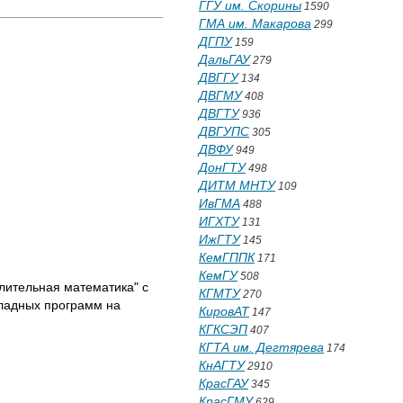
ГГУ им. Скорины
1590
ГМА им. Макарова
299
ДГПУ
159
ДальГАУ
279
ДВГГУ
134
ДВГМУ
408
ДВГТУ
936
ДВГУПС
305
ДВФУ
949
ДонГТУ
498
ДИТМ МНТУ
109
ИвГМА
488
ИГХТУ
131
ИжГТУ
145
КемГППК
171
КемГУ
508
ительная математика" с
КГМТУ
270
ладных программ на
КировАТ
147
КГКСЭП
407
КГТА им. Дегтярева
174
КнАГТУ
2910
КрасГАУ
345
КрасГМУ
629