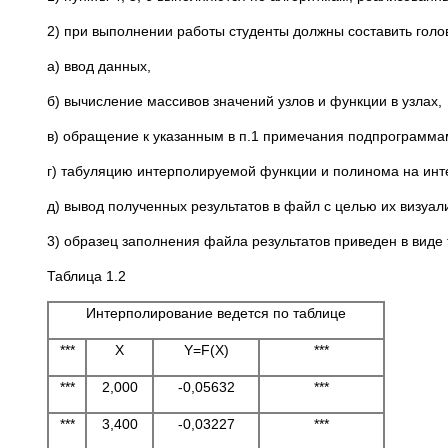
2) при выполнении работы студенты должны составить голо
а) ввод данных,
б) вычисление массивов значений узлов и функции в узлах,
в) обращение к указанным в п.1 примечания подпрограмма
г) табуляцию интерполируемой функции и полинома на интер
д) вывод полученных результатов в файл с целью их визу
3) образец заполнения файла результатов приведен в виде т
Таблица 1.2
Интерполирование ведется по таблице
***
X
Y=F(X)
***
***
2,000
-0,05632
***
***
3,400
-0,03227
***