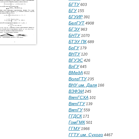
БГТУ
603
БГУ
155
БГУИР
391
БелГУТ
4908
БГЭУ
963
БНТУ
1070
БТЭУ ПК
689
БрГУ
179
ВНТУ
120
ВГУЭС
426
ВлГУ
645
ВМедА
611
ВолгГТУ
235
ВНУ им. Даля
166
ВЗФЭИ
245
ВятГСХА
101
ВятГГУ
139
ВятГУ
559
ГГДСК
171
ГомГМК
501
ГГМУ
1966
ГГТУ им. Сухого
4467