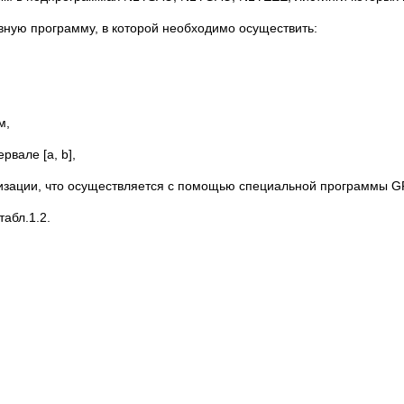
вную программу, в которой необходимо осуществить:
м,
вале [a, b],
ализации, что осуществляется с помощью специальной программы G
абл.1.2.