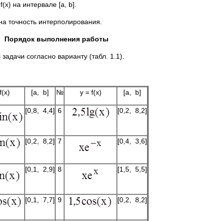
 на интервале [a, b].
а точность интерполирования.
Порядок выполнения работы
задачи согласно варианту (табл. 1.1).
f(x)
[a, b]
№
y = f(x)
[a, b]
[0,8, 4,4]
6
[0,2, 8,2]
[0,2, 8,2]
7
[0,4, 3,6]
[0,1, 2,9]
8
[1,5, 5,5]
[0,1, 7,7]
9
[0,2, 8,2]