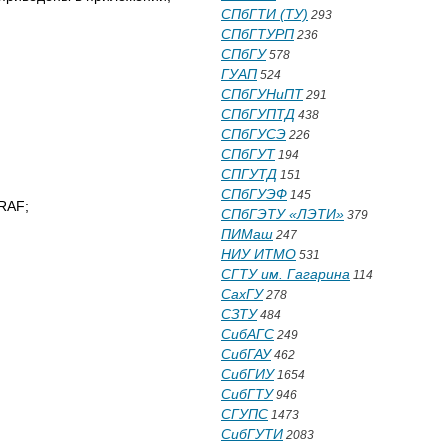
СПбГТИ (ТУ)
293
СПбГТУРП
236
СПбГУ
578
ГУАП
524
СПбГУНиПТ
291
СПбГУПТД
438
СПбГУСЭ
226
СПбГУТ
194
СПГУТД
151
СПбГУЭФ
145
RAF;
СПбГЭТУ «ЛЭТИ»
379
ПИМаш
247
НИУ ИТМО
531
СГТУ им. Гагарина
114
СахГУ
278
СЗТУ
484
СибАГС
249
СибГАУ
462
СибГИУ
1654
СибГТУ
946
СГУПС
1473
СибГУТИ
2083