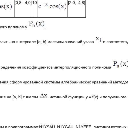
[0,8, 4,0]
10
[2,0, 4,8]
ого полинома
.
лить на интервале [a, b] массивы значений узлов
и соответств
определения коэффициентов интерполяционного полинома
ния сформированной системы алгебраических уравнений методом
ия на [a, b] с шагом
истинной функции y = f(x) и полученног
нным в подпрограммах N1YSAU, N1YGAU, N1YEEE, листинги которых