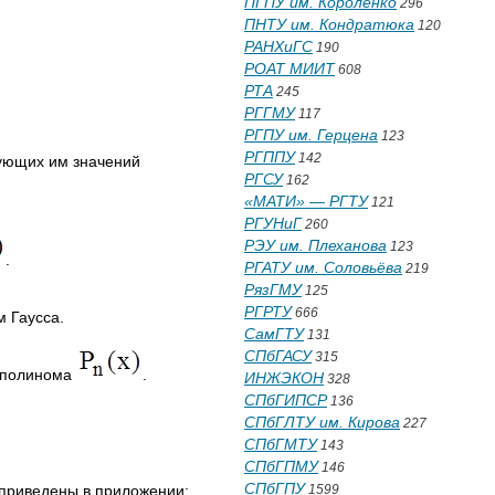
ПГПУ им. Короленко
296
ПНТУ им. Кондратюка
120
РАНХиГС
190
РОАТ МИИТ
608
РТА
245
РГГМУ
117
РГПУ им. Герцена
123
РГППУ
142
ующих им значений
РГСУ
162
«МАТИ» — РГТУ
121
РГУНиГ
260
РЭУ им. Плеханова
123
.
РГАТУ им. Соловьёва
219
РязГМУ
125
РГРТУ
666
 Гаусса.
СамГТУ
131
СПбГАСУ
315
о полинома
.
ИНЖЭКОН
328
СПбГИПСР
136
СПбГЛТУ им. Кирова
227
СПбГМТУ
143
СПбГПМУ
146
СПбГПУ
 приведены в приложении;
1599