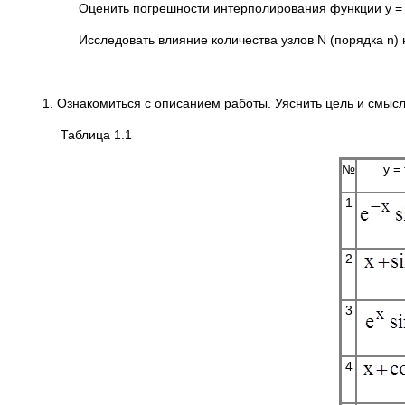
Оценить погрешности интерполирования функции y = f(x)
Исследовать влияние количества узлов N (порядка n) н
1. Ознакомиться с описанием работы. Уяснить цель и смысл 
Таблица 1.1
№
y = 
1
2
3
4