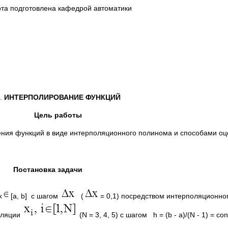
та подготовлена кафедрой автоматики
.
ИНТЕРПОЛИРОВАНИЕ ФУНКЦИЙ
Цель работы
я функций в виде интерполяционного полинома и способами оц
Постановка задачи
x
[a, b] с шагом
(
= 0,1) посредством интерполяционн
оляции
(N = 3, 4, 5) с шагом h = (b - a)/(N - 1) = co