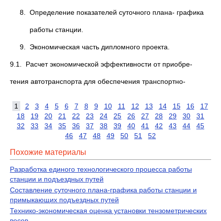
8. Определение показателей суточного плана- графика
работы станции.
9. Экономическая часть дипломного проекта.
9.1. Расчет экономической эффективности от приобре-
тения автотранспорта для обеспечения транспортно-
1
2
3
4
5
6
7
8
9
10
11
12
13
14
15
16
17
18
19
20
21
22
23
24
25
26
27
28
29
30
31
32
33
34
35
36
37
38
39
40
41
42
43
44
45
46
47
48
49
50
51
52
Похожие материалы
Разработка единого технологического процесса работы
станции и подъездных путей
Составление суточного плана-графика работы станции и
примыкающих подъездных путей
Технико-экономическая оценка установки тензометрических
весов