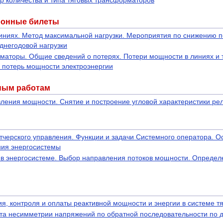
р количества и типа тяговых трансформаторов
ионные билеты
линиях. Метод максимальной нагрузки. Мероприятия по снижению 
днегодовой нагрузки
аторы. Общие сведений о потерях. Потери мощности в линиях и
 потерь мощности электроэнергии
ным работам
ления мощности. Снятие и построение угловой характеристики р
тчерского управления. Функции и задачи Системного оператора. О
ия энергосистемы
 в энергосистеме. Выбор направления потоков мощности. Опреде
я, контроля и оплаты реактивной мощности и энергии в системе т
а несимметрии напряжений по обратной последовательности по 