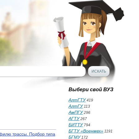
Выбери свой ВУЗ
АлтГТУ
419
АлтГУ
113
АмПГУ
296
АГТУ
267
БИТТУ
794
БГТУ «Военмех»
1191
офилю трассы. Подбор типа
БГМУ
172