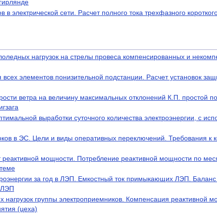
 гирлянде
 в электрической сети. Расчет полного тока трехфазного коротког
лоледных нагрузок на стрелы провеса компенсированных и неком
 всех элементов понизительной подстанции. Расчет установок за
ости ветра на величину максимальных отклонений К.П. простой п
игзага
птимальной выработки суточного количества электроэнергии, с ис
ков в ЭС. Цели и виды оперативных переключений. Требования к
 реактивной мощности. Потребление реактивной мощности по ме
стеме
роэнергии за год в ЛЭП. Емкостный ток примыкающих ЛЭП. Баланс
в ЛЭП
х нагрузок группы электроприемников. Компенсация реактивной м
ятия (цеха)