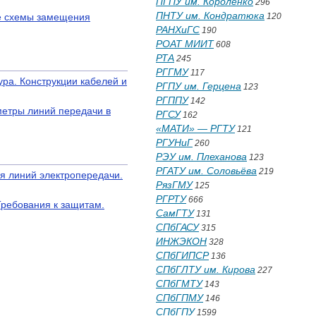
ПГПУ им. Короленко
296
ПНТУ им. Кондратюка
ие схемы замещения
120
РАНХиГС
190
РОАТ МИИТ
608
РТА
245
РГГМУ
117
ра. Конструкции кабелей и
РГПУ им. Герцена
123
РГППУ
142
етры линий передачи в
РГСУ
162
«МАТИ» — РГТУ
121
РГУНиГ
260
РЭУ им. Плеханова
123
РГАТУ им. Соловьёва
219
я линий электропередачи.
РязГМУ
125
РГРТУ
666
Требования к защитам.
СамГТУ
131
СПбГАСУ
315
ИНЖЭКОН
328
СПбГИПСР
136
СПбГЛТУ им. Кирова
227
СПбГМТУ
143
СПбГПМУ
146
СПбГПУ
1599