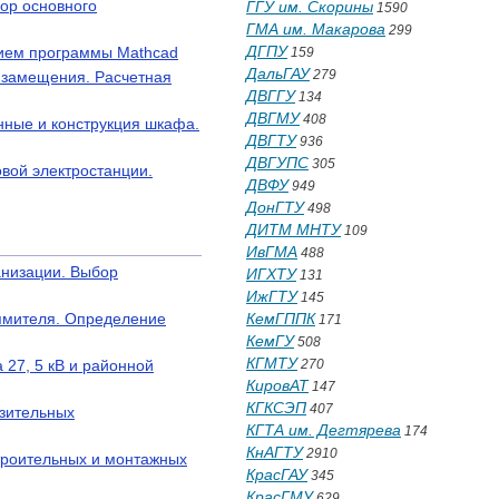
бор основного
ГГУ им. Скорины
1590
ГМА им. Макарова
299
ДГПУ
нием программы Mathcad
159
ДальГАУ
279
 замещения. Расчетная
ДВГГУ
134
ДВГМУ
408
анные и конструкция шкафа.
ДВГТУ
936
ДВГУПС
305
вой электростанции.
ДВФУ
949
ДонГТУ
498
ДИТМ МНТУ
109
ИвГМА
488
анизации. Выбор
ИГХТУ
131
ИжГТУ
145
ямителя. Определение
КемГППК
171
КемГУ
508
КГМТУ
 27, 5 кВ и районной
270
КировАТ
147
КГКСЭП
407
изительных
КГТА им. Дегтярева
174
КнАГТУ
2910
троительных и монтажных
КрасГАУ
345
КрасГМУ
629