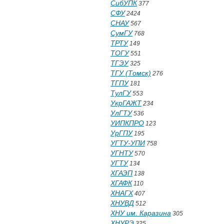
СибУПК
377
СФУ
2424
СНАУ
567
СумГУ
768
ТРТУ
149
ТОГУ
551
ТГЭУ
325
ТГУ (Томск)
276
ТГПУ
181
ТулГУ
553
УкрГАЖТ
234
УлГТУ
536
УИПКПРО
123
УрГПУ
195
УГТУ-УПИ
758
УГНТУ
570
УГТУ
134
ХГАЭП
138
ХГАФК
110
ХНАГХ
407
ХНУВД
512
ХНУ им. Каразина
305
ХНУРЭ
325