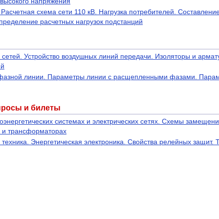
 высокого напряжения
 Расчетная схема сети 110 кВ. Нагрузка потребителей. Составлен
определение расчетных нагрузок подстанций
сетей. Устройство воздушных линий передачи. Изоляторы и армату
ий
фазной линии. Параметры линии с расщепленными фазами. Парам
просы и билеты
оэнергетических системах и электрических сетях. Схемы замещени
х и трансформаторах
техника. Энергетическая электроника. Свойства релейных защит. 