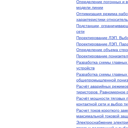
Определение погонных и 
модели линии
Оптимизация режима работ
характеристики относитель
Подстанции, ограничивающ
сети
Проектирование ЛЭП. Выбо
Проектирование ЛЭП. Пар
Определение объема стро
Проектирование понизител
Разработка схемы главных
устройств
Разработка схемы главных 
общепромышленной пониз
Расчёт аварийных режимов
тиристоров. Равномерное 
Расчёт мощности тяговых п
контактной сети и выбор т
Расчет токов короткого за
максимальной токовой защ
Электроснабжение электри