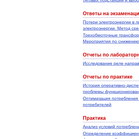
тяговых подстанций и выбо
Ответы на экзаменац
Потери электроэнергии в 
электроэнергии. Метод сре
Трехобмоточные трансформ
Мероприятия по снижению
Отчеты по лаборатор
Исследование реле направ
Отчеты по практике
История оперативно-диспе
проблемы функционирован
Оптимизация потребления
потребителей
Практика
Анализ условий потреблени
Определение коэффициент