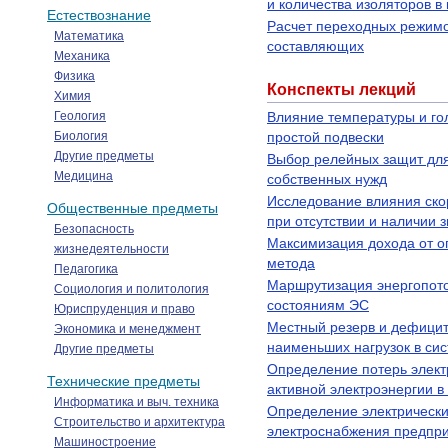
и количества изоляторов в
Естествознание
Расчет переходных режимов
Математика
составляющих
Механика
Физика
Конспекты лекций
Химия
Геология
Влияние температуры и го
Биология
простой подвески
Другие предметы
Выбор релейных защит для
Медицина
собственных нужд
Исследование влияния скор
Общественные предметы
при отсутствии и наличии з
Безопасность
Максимизация дохода от о
жизнедеятельности
метода
Педагогика
Маршрутизация энергопото
Социология и политология
состояниям ЭС
Юриспруденция и право
Местный резерв и дефицит
Экономика и менеджмент
наименьших нагрузок в си
Другие предметы
Определение потерь элект
Технические предметы
активной электроэнергии 
Информатика и выч. техника
Определение электрически
Строительство и архитектура
электроснабжения предпри
Машиностроение