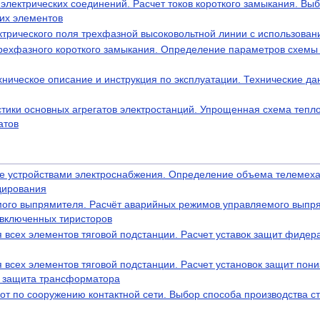
электрических соединений. Расчет токов короткого замыкания. Вы
их элементов
ктрического поля трехфазной высоковольтной линии с использова
трехфазного короткого замыкания. Определение параметров схемы
ехническое описание и инструкция по эксплуатации. Технические д
тики основных агрегатов электростанций. Упрощенная схема тепло
атов
е устройствами электроснабжения. Определение объема телемех
дирования
мого выпрямителя. Расчёт аварийных режимов управляемого выпр
 включенных тиристоров
всех элементов тяговой подстанции. Расчет уставок защит фидера
 всех элементов тяговой подстанции. Расчет установок защит пон
я защита трансформатора
т по сооружению контактной сети. Выбор способа производства с