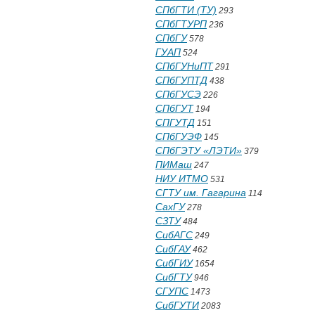
СПбГТИ (ТУ)
293
СПбГТУРП
236
СПбГУ
578
ГУАП
524
СПбГУНиПТ
291
СПбГУПТД
438
СПбГУСЭ
226
СПбГУТ
194
СПГУТД
151
СПбГУЭФ
145
СПбГЭТУ «ЛЭТИ»
379
ПИМаш
247
НИУ ИТМО
531
СГТУ им. Гагарина
114
СахГУ
278
СЗТУ
484
СибАГС
249
СибГАУ
462
СибГИУ
1654
СибГТУ
946
СГУПС
1473
СибГУТИ
2083