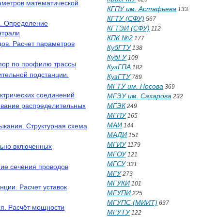
аметров математической
КГПУ им. Астафьева
133
КГТУ (СФУ)
567
и. Определение
КГТЭИ (СФУ)
112
нтрали
КПК №2
177
ов. Расчет параметров
КубГТУ
138
КубГУ
109
опор по профилю трассы
КузГПА
182
тельной подстанции.
КузГТУ
789
МГТУ им. Носова
369
ектрических соединений
МГЭУ им. Сахарова
232
рование распределительных
МГЭК
249
МГПУ
165
МАИ
мыкания. Структурная схема
144
МАДИ
151
МГИУ
1179
льно включенных
МГОУ
121
МГСУ
331
ние сечения проводов
МГУ
273
МГУКИ
101
нции. Расчет уставок
МГУПИ
225
МГУПС (МИИТ)
637
я. Расчёт мощности
МГУТУ
122