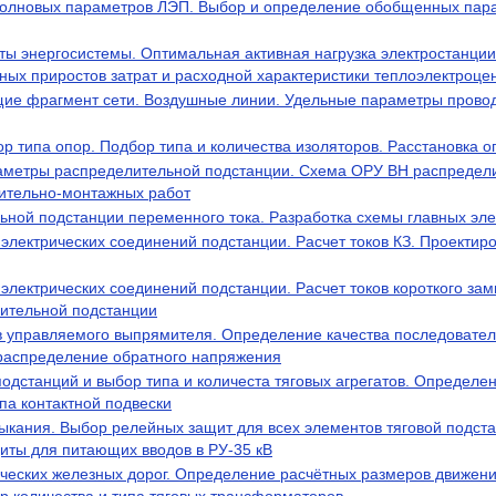
волновых параметров ЛЭП. Выбор и определение обобщенных пар
ы энергосистемы. Оптимальная активная нагрузка электростанци
ных приростов затрат и расходной характеристики теплоэлектроце
ие фрагмент сети. Воздушные линии. Удельные параметры провод
р типа опор. Подбор типа и количества изоляторов. Расстановка 
аметры распределительной подстанции. Схема ОРУ ВН распредели
ительно-монтажных работ
ьной подстанции переменного тока. Разработка схемы главных эл
 электрических соединений подстанции. Расчет токов КЗ. Проекти
электрических соединений подстанции. Расчет токов короткого за
ительной подстанции
 управляемого выпрямителя. Определение качества последовате
распределение обратного напряжения
одстанций и выбор типа и количеста тяговых агрегатов. Определе
ипа контактной подвески
мыкания. Выбор релейных защит для всех элементов тяговой подста
иты для питающих вводов в РУ-35 кВ
ческих железных дорог. Определение расчётных размеров движени