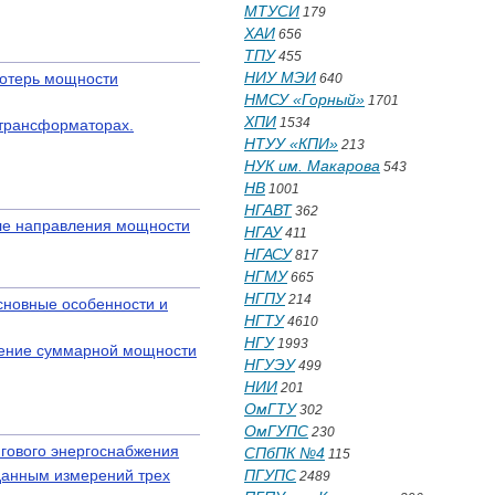
МТУСИ
179
ХАИ
656
ТПУ
455
НИУ МЭИ
потерь мощности
640
НМСУ «Горный»
1701
ХПИ
1534
 трансформаторах.
НТУУ «КПИ»
213
НУК им. Макарова
543
НВ
1001
НГАВТ
362
еле направления мощности
НГАУ
411
НГАСУ
817
НГМУ
665
НГПУ
214
сновные особенности и
НГТУ
4610
НГУ
1993
ление суммарной мощности
НГУЭУ
499
НИИ
201
ОмГТУ
302
ОмГУПС
230
ягового энергоснабжения
СПбПК №4
115
данным измерений трех
ПГУПС
2489