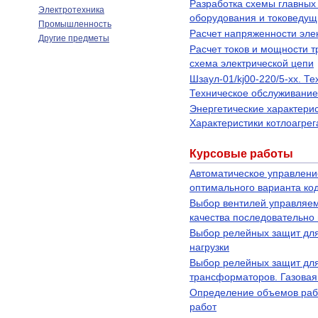
Разработка схемы главных 
Электротехника
оборудования и токоведущ
Промышленность
Расчет напряженности эле
Другие предметы
Расчет токов и мощности 
схема электрической цепи
Шзаул-01/kj00-220/5-xx. Т
Техническое обслуживание
Энергетические характерис
Характеристики котлоагрег
Курсовые работы
Автоматическое управлени
оптимального варианта ко
Выбор вентилей управляе
качества последовательно
Выбор релейных защит для 
нагрузки
Выбор релейных защит для
трансформаторов. Газова
Определение объемов рабо
работ