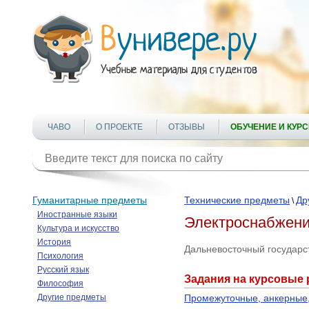
ЧАВО
О ПРОЕКТЕ
ОТЗЫВЫ
ОБУЧЕНИЕ И КУР
Гуманитарные предметы
Технические предметы
Др
\
Иностранные языки
Электроснабжени
Культура и искусство
История
Дальневосточный государс
Психология
Русский язык
Задания на курсовые
Философия
Другие предметы
Промежуточные, анкерные,