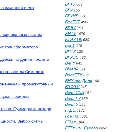
БГТУ
603
о замыкания и его
БГУ
155
БГУИР
391
БелГУТ
4908
БГЭУ
963
БНТУ
1070
пенсированных систем
БТЭУ ПК
689
БрГУ
179
щит трансформатора
ВНТУ
120
ВГУЭС
426
одвески по длине пролета
ВлГУ
645
ВМедА
611
пользованием Симплекс
ВолгГТУ
235
ВНУ им. Даля
166
 конечным и промежуточным
ВЗФЭИ
245
ВятГСХА
101
сяцам. Периоды
ВятГГУ
139
ВятГУ
559
 токов. Суммарные потери
ГГДСК
171
ГомГМК
501
ощности. Выбор схемы
ГГМУ
1966
ГГТУ им. Сухого
4467