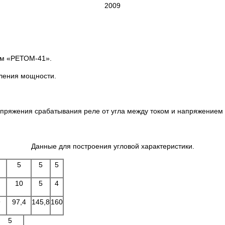
2009
ом «РЕТОМ-41».
вления мощности.
апряжения срабатывания реле от угла между током и напряжением
Данные для построения угловой характеристики.
5
5
5
10
5
4
9
97,4
145,8
160
5