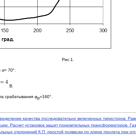
Рис.1.
 α≈ 70°.
В.
ла срабатывания φ
=160°.
р
ределение качества последовательно включенных тиристоров. Ра
нции. Расчет установок защит понизительных трансформаторов. Г
ьных отклонений К.П. простой подвески по длине пролета при отсу