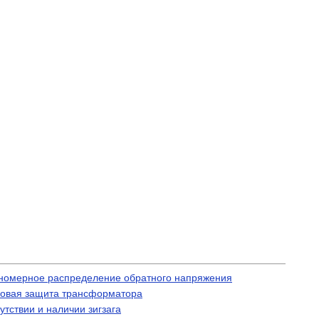
вномерное распределение обратного напряжения
азовая защита трансформатора
тствии и наличии зигзага