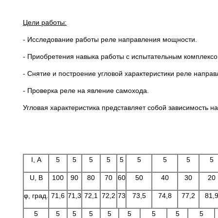
Цели работы:
- Исследование работы реле направления мощности.
- Приобретения навыка работы с испытательным комплекс
- Снятие и построение угловой характеристики реле напра
- Проверка реле на явление самохода.
Угловая характеристика представляет собой зависимость н
I, А
5
5
5
5
5
5
5
5
5
U, В
100
90
80
70
60
50
40
30
20
φ, град.
71,6
71,3
72,1
72,2
73
73,5
74,8
77,2
81,
5
5
5
5
5
5
5
5
5