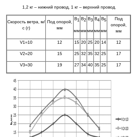
1,2 кг – нижний провод, 1 кг – верхний провод.
B
B
B
B
B
Под
1
2
3
4
5
Скорость ветра, м/
Под опорой,
опорой,
с (г)
мм
мм
мм
мм
мм
мм
мм
V1=10
12
15
20
25
20
14
12
V2=20
15
25
32
35
32
25
17
V3=30
19
27
34
40
35
25
17