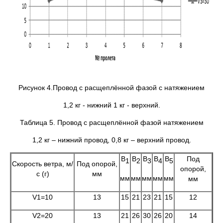
Рисунок 4.Провод с расщеплённой фазой с натяжением
1,2 кг - нижний 1 кг - верхний.
Таблица 5. Провод с расщеплённой фазой натяжением
1,2 кг – нижний провод, 0,8 кг – верхний провод.
B
B
B
B
B
Под
1
2
3
4
5
Скорость ветра, м/
Под опорой,
опорой,
с (г)
мм
мм
мм
мм
мм
мм
мм
V1=10
13
15
21
23
21
15
12
V2=20
13
21
26
30
26
20
14