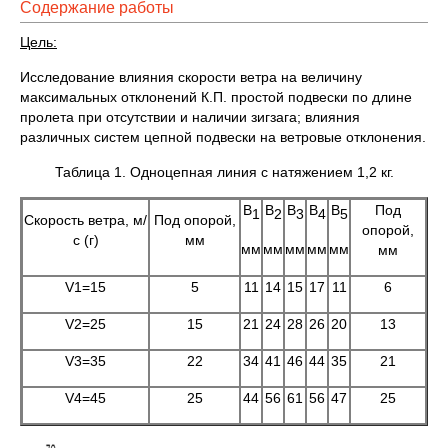
Содержание работы
Цель:
Исследование влияния скорости ветра на величину
максимальных отклонений К.П. простой подвески по длине
пролета при отсутствии и наличии зигзага; влияния
различных систем цепной подвески на ветровые отклонения.
Таблица 1. Одноцепная линия с натяжением 1,2 кг.
B
B
B
B
B
Под
1
2
3
4
5
Скорость ветра, м/
Под опорой,
опорой,
с (г)
мм
мм
мм
мм
мм
мм
мм
V1=15
5
11
14
15
17
11
6
V2=25
15
21
24
28
26
20
13
V3=35
22
34
41
46
44
35
21
V4=45
25
44
56
61
56
47
25