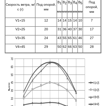
B
B
B
B
B
Под
1
2
3
4
5
Скорость ветра, м/
Под опорой,
опорой,
с (г)
мм
мм
мм
мм
мм
мм
мм
V1=15
12
14
14
15
14
10
7
V2=25
20
31
36
40
37
30
17
V3=35
24
43
55
65
61
46
27
V4=45
29
50
62
66
63
50
28