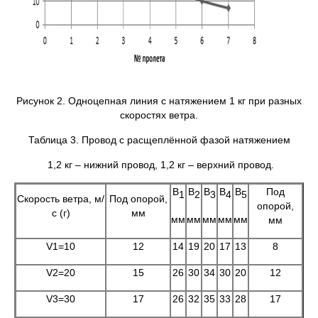
Рисунок 2. Одноцепная линия с натяжением 1 кг при разных
скоростях ветра.
Таблица 3. Провод с расщеплённой фазой натяжением
1,2 кг – нижний провод, 1,2 кг – верхний провод.
B
B
B
B
B
Под
1
2
3
4
5
Скорость ветра, м/
Под опорой,
опорой,
с (г)
мм
мм
мм
мм
мм
мм
мм
V1=10
12
14
19
20
17
13
8
V2=20
15
26
30
34
30
20
12
V3=30
17
26
32
35
33
28
17