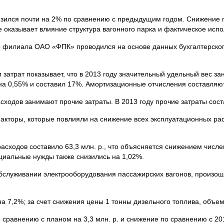
низился почти на 2% по сравнению с предыдущим годом. Снижение 
е оказывает влияние структура вагонного парка и фактическое испо
 филиала ОАО «ФПК» проводился на основе данных бухгалтерского
затрат показывает, что в 2013 году значительный удельный вес з
на 0,55% и составил 17%. Амортизационные отчисления составляю
сходов занимают прочие затраты. В 2013 году прочие затраты сост
акторы, которые повлияли на снижение всех эксплуатационных ра
асходов составило 63,3 млн. р., что объясняется снижением числе
оциальные нужды также снизились на 1,02%.
бслуживании электрооборудования пассажирских вагонов, произош
а 7,2%; за счет снижения цены 1 тонны дизельного топлива, объем
сравнению с планом на 3,3 млн. р. и снижение по сравнению с 2