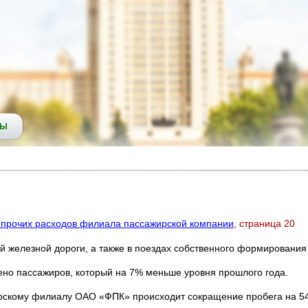
СЫ
е прочих расходов филиала пассажирской компании
, страница 20
й железной дороги, а также в поездах собственного формирования 
зено пассажиров, который на 7% меньше уровня прошлого года.
скому филиалу ОАО «ФПК» происходит сокращение пробега на 5499