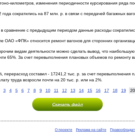
агоно-километров, изменения периодичности курсирования ряда по
года сократились на 87 млн. р. в связи с передачей багажных ва
., в сравнение с предыдущим периодом данные расходы сократились
 ОАО «ФПК» относится ремонт вагонов для сторонних организаций,
о прочим видам деятельности можно сделать вывод, что наибольшу
очти 65%. За счет перевыполнения плановых объемов по ремонту в
5%, перерасход составил - 17241,2 тыс. р. за счет перевыполнени
ату труда возросли почти на 20 тыс. р. или на 2%.
3
4
5
6
7
8
9
10
11
12
13
14
15
16
17
18
19
20
Скачать файл
О проекте
Реклама на сайте
Правооблада