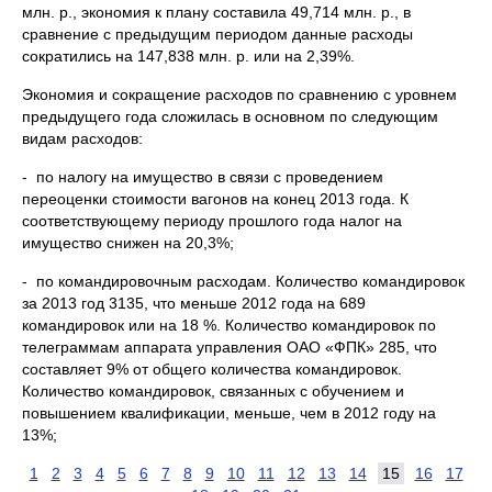
млн. р., экономия к плану составила 49,714 млн. р., в
сравнение с предыдущим периодом данные расходы
сократились на 147,838 млн. р. или на 2,39%.
Экономия и сокращение расходов по сравнению с уровнем
предыдущего года сложилась в основном по следующим
видам расходов:
- по налогу на имущество в связи с проведением
переоценки стоимости вагонов на конец 2013 года. К
соответствующему периоду прошлого года налог на
имущество снижен на 20,3%;
- по командировочным расходам. Количество командировок
за 2013 год 3135, что меньше 2012 года на 689
командировок или на 18 %. Количество командировок по
телеграммам аппарата управления ОАО «ФПК» 285, что
составляет 9% от общего количества командировок.
Количество командировок, связанных с обучением и
повышением квалификации, меньше, чем в 2012 году на
13%;
1
2
3
4
5
6
7
8
9
10
11
12
13
14
15
16
17