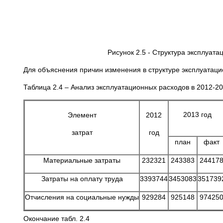
Рисунок 2.5 - Структура эксплуат
Для объяснения причин изменения в структуре эксплуатаци
Таблица 2.4 – Анализ эксплуатационных расходов в 2012-201
2013 год
Элемент
2012
затрат
год
план
факт
Материальные затраты
232321
243383
24417
Затраты на оплату труда
3393744
3453083
351739
Отчисления на социальные нужды
929284
925148
97425
Окончание табл. 2.4