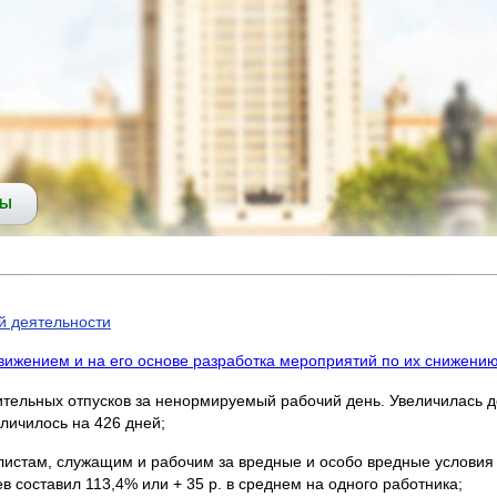
СЫ
й деятельности
вижением и на его основе разработка мероприятий по их снижени
ительных отпусков за ненормируемый рабочий день. Увеличилась 
личилось на 426 дней;
алистам, служащим и рабочим за вредные и особо вредные условия 
в составил 113,4% или + 35 р. в среднем на одного работника;