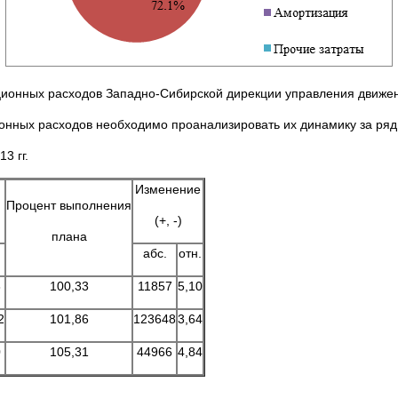
ационных расходов Западно-Сибирской дирекции управления движе
онных расходов необходимо проанализировать их динамику за ряд л
3 гг.
Изменение
Процент выполнения
(+, -)
плана
абс.
отн.
8
100,33
11857
5,10
2
101,86
123648
3,64
0
105,31
44966
4,84