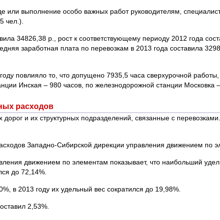
уде или выполнение особо важных работ руководителям, специалис
 чел.).
ила 34826,38 р., рост к соответствующему периоду 2012 года сост
дняя заработная плата по перевозкам в 2013 года составила 32986
оду повлияло то, что допущено 7935,5 часа сверхурочной работы, 
нции Инская – 980 часов, по железнодорожной станции Московка – 
нных расходов
х дорог и их структурных подразделений, связанные с перевозкам
расходов Западно-Сибирской дирекции управления движением по э
вления движением по элементам показывает, что наибольший удель
лся до 72,14%.
%, в 2013 году их удельный вес сократился до 19,98%.
составил 2,53%.