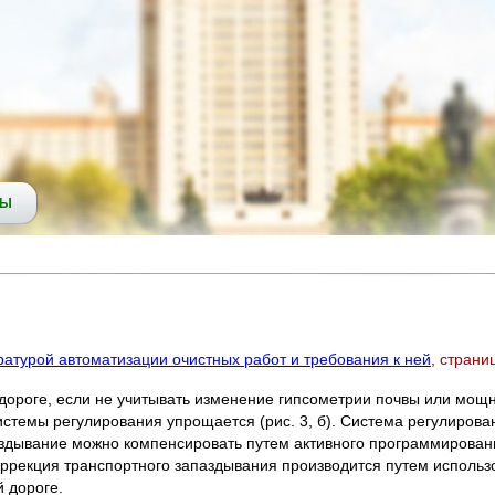
СЫ
атурой автоматизации очистных работ и требования к ней
, страни
роге, если не учитывать изменение гипсометрии почвы или мощнос
темы регулирования упрощается (рис. 3, б). Система регулирован
здывание можно компенсировать путем активного программировани
ррекция транспортного запаздывания производится путем использ
 дороге.