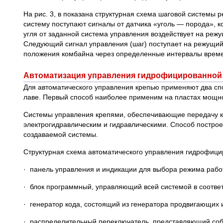
На рис. 3, в показана структурная схема шаговой систем
систему поступают сигналы от датчика «уголь — порода», 
угля от заданной система управления воздействует на реж
Следующий сигнал управления (шаг) поступает на режущий 
положения комбайна через определенные интервалы врем
Автоматизация управления гидрофицированной
Для автоматического управления крепью применяют два спос
лаве. Первый способ наиболее применим на пластах мощно
Системы управления крепями, обеспечивающие передачу к
электрогидравлическим и гидравлическими. Способ постро
создаваемой системы.
Структурная схема автоматического управления гидрофицир
· панель управления и индикации для выбора режима рабо
· блок программный, управляющий всей системой в соотве
· генератор кода, состоящий из генератора продвигающих
· распределительный переключатель, представляющий соб