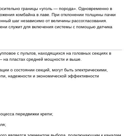
носительно границы «уголь — порода». Одновременно в
ложения комбайна в лаве. При отклонении толщины пачки
янный шаг независимо от величины рассогласования.
мени служит для включения системы с помощью датчика
упповое с пультов, находящихся на головных секциях в
— на пластах средней мощности и выше.
и о состоянии секций, могут быть электрическими,
епи, надежности и экономической эффективности
оцесса передвижки крепи;
ля;
рого является элементом выбора, подключающим к каналам