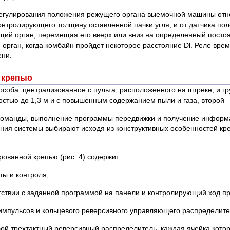
ы регулирования положения режущего органа выемочной машины от
контролирующего толщину оставленной пачки угля, и от датчика по
ущий орган, перемещая его вверх или вниз на определенный посто
орган, когда комбайн пройдет некоторое расстояние Dl. Реле вре
ени.
 крепыо
оба: централизованное с пульта, расположенного на штреке, и гр
стью до 1,3 м и с повышенным содержанием пыли и газа, второй 
оманды, выполнение программы передвижки и получение информаци
ения системы выбирают исходя из конструктивных особенностей кр
ованной крепью (рис. 4) содержит:
ты и контроля;
тствии с заданной программой на панели и контролирующий ход пр
 импульсов и кольцевого реверсивного управляющего распределите
ой трехтактный реверсивный распределитель, каждая ячейка кото