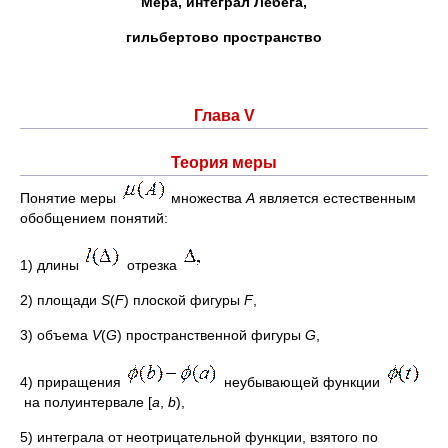
Мера, интеграл Лебега,
гильбертово пространство
Глава V
Теория меры
Понятие меры
множества
А
является естественным
обобщением понятий:
1) длины
отрезка
2) площади
S
(
F
) плоской фигуры
F
,
3) объема
V
(
G
) пространственной фигуры
G
,
4) приращения
неубывающей функции
на полуинтервале [
а
,
b
),
5) интеграла от неотрицательной функции, взятого по