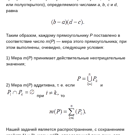
или полуоткрытого), определяемого числами
а
,
b
,
с
и
d
,
равна
Таким образом, каждому прямоугольнику
Р
поставлено в
соответствие число
т
(
Р
) — мера этого прямоугольника; при
этом выполнены, очевидно, следующие условия:
1) Мера
т
(
Р
) принимает действительные неотрицательные
значения;
2) Мера
m
(
Р
) аддитивна, т. е. если
и
при
то
Нашей задачей является распространение, с сохранением