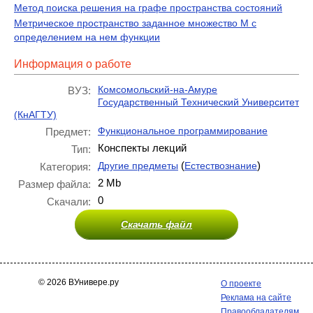
Метод поиска решения на графе пространства состояний
Метрическое пространство заданное множество M с
определением на нем функции
Информация о работе
Комсомольский-на-Амуре
ВУЗ:
Государственный Технический Университет
(КнАГТУ)
Функциональное программирование
Предмет:
Конспекты лекций
Тип:
(
)
Другие предметы
Естествознание
Категория:
2 Mb
Размер файла:
0
Скачали:
Скачать файл
© 2026 ВУнивере.ру
О проекте
Реклама на сайте
Правообладателям