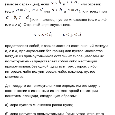
(вместе с границей), если
и
или отрезок
(если
и
или
и
), или точку (при
),или, наконец, пустое множество (если
а >
b
или
с >
d
). Открытый «прямоугольник»
представляет собой, в зависимости от соотношений между
а
,
b
,
с
и
d
, прямоугольник без границ или пустое множество.
Каждый из прямоугольников остальных типов (назовем их
полуоткрытыми) представляет собой либо настоящий
прямоугольник без одной, двух или трех сторон, либо
интервал, либо полуинтервал, либо, наконец, пустое
множество.
Для каждого из прямоугольников определим его меру, в
соответствии с известным из элементарной геометрии
понятием площади, следующим образом:
а) мера пустого множества равна нулю;
б) мера непустого прямоугольника (замкнутого, открытого