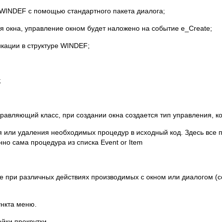
ры WINDEF с помощью стандартного пакета диалога;
я окна, управление окном будет наложено на событие e_Create;
кации в структуре WINDEF;
;
правляющий класс, при создании окна создается тип управления, ко
ия или удаления необходимых процедур в исходный код. Здесь все
нно сама процедура из списка Event or Item
ые при различных действиях производимых с окном или диалогом (
ункта меню.
йки прокрутки.