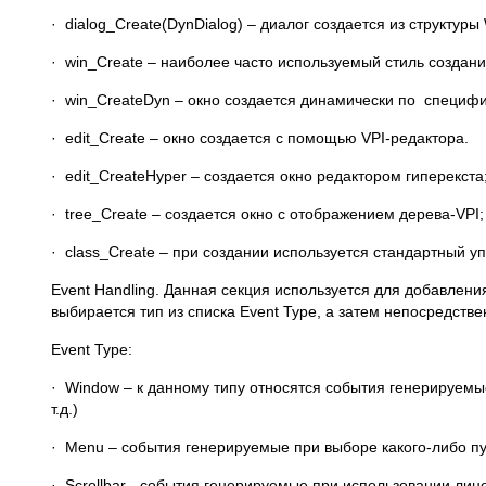
· dialog_Create(DynDialog) – диалог создается из структу
· win_Create – наиболее часто используемый стиль создани
· win_CreateDyn – окно создается динамически по специфи
· edit_Create – окно создается с помощью VPI-редактора.
· edit_CreateHyper – создается окно редактором гиперекста
· tree_Create – создается окно с отображением дерева-VPI;
· class_Create – при создании используется стандартный у
Event Handling. Данная секция используется для добавлен
выбирается тип из списка Event Type, а затем непосредстве
Event Type:
· Window – к данному типу относятся события генерируем
т.д.)
· Menu – события генерируемые при выборе какого-либо п
· Scrollbar - события генерируемые при использовании лине