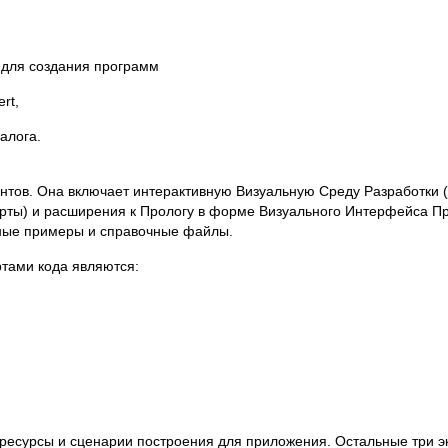
ля создания программ
rt,
алога.
ментов. Она включает интерактивную Визуальную Среду Разработки 
ерты) и расширения к Прологу в форме Визуального Интерфейса П
чные примеры и справочные файлы.
ертами кода являются:
ресурсы и сценарии построения для приложения. Остальные три эк