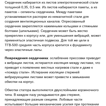
Сердечник набирается из листов электротехнической стали
толщиной 0,35, 0,5 мм. Из листов набираются пакеты, а из
пакетов – сегменты сердечника. Между пакетами
устанавливаются распорки из немагнитной стали для
создания вентиляционных каналов. Опресованный
сердечник закрепляется нажимными кольцами и стяжными
болтами (шпильками). Сердечник может быть жестко
прикреплен к корпусу или, для уменьшения вибраций, может
применяться эластичная подвеска. Для той же цели в
ТГВ-500 средняя часть корпуса крепится к фундаменту
через эластичные лапы.
Повреждения сердечника
: ослабление прессовки приводит
к вибрации листов, истирается изоляция между листами, что
приводит к появлению местных нагревов стали и даже к
«пожару стали». Истирание изоляции стержней
вибрирующими листами может привести к замыканию
обмотки на корпус.
Обмотки статора выполняются двухслойными корзиночного
типа. В каждом пазу укладываются два стержня,
принадлежащие разным секциям. Лобовые части
испытывают большие механические усилия при протекании