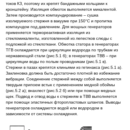
токов КЗ, поэтому их крепят бандажными кольцами к
кронштейну. Изоляция обмоток выполняется микалентой.
Затем производится компаундирование – сушка
изолируемого стержня в вакууме при 150°С и пропитка
компаундом под давлением. Для мощных генераторов
применяется термореактивная изоляция из
стекломикаленты, изготовленной из лепестков слюды с
подложкой из стеклоткани. Обмотка статора в генераторах
ТГВ охлаждается при циркуляции водорода по трубкам из
нержавеющей стали (рис.5.1 б); в генераторах ТВВ – при
циркуляции воды по полым проводникам (рис.5.1 в).
Стержни в пазах крепятся клиньями из гетинакса (рис.5.1 а).
Заклиновка должна быть достаточно плотной во избежание
вибрации. Соединение стержней между собой выполняется
твердым припоем встык с применением медной обоймы
(рис.5.2 а); внахлест (рис.5.2 б) или при помощи медных
щек. Подвод и отвод воды к стержням в ТВВ выполняется
при помощи эластичных фторопластовых шлангов. Выводы
генераторов охлаждаются водой или водородом в
зависимости от системы охлаждения.