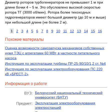
Диаметр роторов турбогенераторов не превышают 1 м при
длине бочки 4 – 5 м. Это обусловлено высокой скоростью
ротора ТГ (3000 об/мин). Ротора более тихоходных
гидрогенераторов имеют большой диаметр (до 10 м и выше)
при небольшой длине (не более 2 м).
1
2
3
4
5
6
7
8
9
10
11
12
13
14
15
16
Похожие материалы
Оценка возможности самозапуска механизмов собственных
нужд ТЭЦ с агрегатами 60 МВт, в частности питательного
насоса
Инструкция по эксплуатации турбины ПР-25-90/10/1,2 ст. №4
Инструкция по эксплуатации электрооборудования ПС 220
кВ «БРЕСТ-2»
Информация о работе
Белорусский национальный технический
ВУЗ:
университет (БНТУ)
Эксплуатация электрооборудования
Предмет:
электростанций