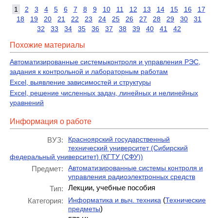
1
2
3
4
5
6
7
8
9
10
11
12
13
14
15
16
17
18
19
20
21
22
23
24
25
26
27
28
29
30
31
32
33
34
35
36
37
38
39
40
41
42
Похожие материалы
Автоматизированные системыконтроля и управления РЭС,
задания к контрольной и лабораторным работам
Excel, выявление зависимостей и структуры
Excel, решение численных задач, линейных и нелинейных
уравнений
Информация о работе
Красноярский государственный
ВУЗ:
технический университет (Сибирский
федеральный университет) (КГТУ (СФУ))
Автоматизированные системы контроля и
Предмет:
управления радиоэлектронных средств
Лекции, учебные пособия
Тип:
(
Информатика и выч. техника
Технические
Категория:
)
предметы