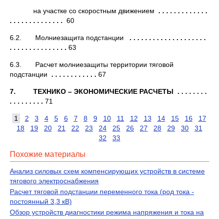
на участке со скоростным движением
. . . . . . . . . . . . .
. . . . . . . . . . . . . .
60
6.2. Молниезащита подстанции
. . . . . . . . . . . . . . . . . . . .
. . . . . . . . . . . . . . .
63
6.3. Расчет молниезащиты территории тяговой
подстанции
. . . . . . . . . . . .
67
7. ТЕХНИКО – ЭКОНОМИЧЕСКИЕ РАСЧЕТЫ . . . . . . . .
. . . . . . . . .
71
1
2
3
4
5
6
7
8
9
10
11
12
13
14
15
16
17
18
19
20
21
22
23
24
25
26
27
28
29
30
31
32
33
Похожие материалы
Анализ силовых схем компенсирующих устройств в системе
тягового электроснабжения
Расчет тяговой подстанции переменного тока (род тока -
постоянный 3,3 кВ)
Обзор устройств диагностики режима напряжения и тока на