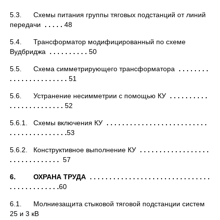
5.3. Схемы питания группы тяговых подстанций от линий
передачи
. . . . .
48
5.4. Трансформатор модифицированный по схеме
Вудбриджа
. . . . . . . . . .
50
5.5. Схема симметрирующего трансформатора
. . . . . . . .
. . . . . . . . . . . . . . .
51
5.6. Устранение несимметрии с помощью КУ
. . . . . . . . . .
. . . . . . . . . . . . . .
52
5.6.1. Схемы включения КУ
. . . . . . . . . . . . . . . . . . . . . . . . . .
. . . . . . . . . . . . . . .
53
5.6.2. Конструктивное выполнение КУ
. . . . . . . . . . . . . . . . . .
. . . . . . . . . . . . .
57
6. ОХРАНА ТРУДА . . . . . . . . . . . . . . . . . . . . . . . . . . . . . . .
. . . . . . . . . . . . .
60
6.1. Молниезащита стыковой тяговой подстанции систем
25 и 3 кВ