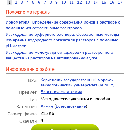
1
2
3
4
5
6
7
8
9
10
11
12
13
14
15
16
17
Похожие материалы
Ионометрия. Определение содержания ионов в растворе с
помощью ионоселективных электродов
Исследование буферного раствора. Современные методы
измерения водородного показателя растворов с помощью
рН-метров
Исследование молекулярной адсорбции растворенного
вещества из растворов на активированном угле
Информация о работе
Керченский государственный морской
ВУЗ:
технологический университет (КГМТУ)
Биологическая химия
Предмет:
Методические указания и пособия
Тип:
(
)
Химия
Естествознание
Категория:
215 Kb
Размер файла:
6
Скачали: