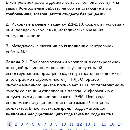
В контрольной работе должны быть выполнены все пункты
задач. Контрольные работы, не соответствующие этим
требованиям, возвращаются студенту без рецензий.
2. Исходные данные к задачам 2.1-2.10, формулы, условия к
ним, порядок выполнения, методические указания
определены ниже.
3. Методические указания по выполнению контрольной
работы №2.
Задача 2.1.
При автоматизации управления сортировочной
станцией для информирования грузополучателей
используется информация о коде груза, которая содержится
в телеграмме натурном листе (ТГНЛ). Оператор
информационного центра принимает ТНГЛ по телеграфному
каналу со станции отправления поезда. Информацию с
полученными данными он вводит в ЭВМ. При вводе
информации осуществляется программный контроль
реквизитов. В частности, контроль предусматривает
выявление несуществующего кода груза по роду вагона.
1
2
3
4
5
6
7
8
9
10
11
12
13
14
15
16
17