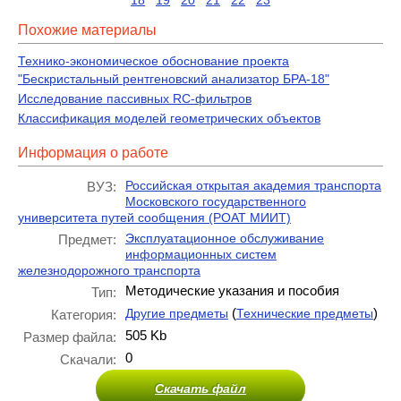
18
19
20
21
22
23
Похожие материалы
Технико-экономическое обоснование проекта
"Бескристальный рентгеновский анализатор БРА-18"
Исследование пассивных RC-фильтров
Классификация моделей геометрических объектов
Информация о работе
Российская открытая академия транспорта
ВУЗ:
Московского государственного
университета путей сообщения (РОАТ МИИТ)
Эксплуатационное обслуживание
Предмет:
информационных систем
железнодорожного транспорта
Методические указания и пособия
Тип:
(
)
Другие предметы
Технические предметы
Категория:
505 Kb
Размер файла:
0
Скачали:
Скачать файл