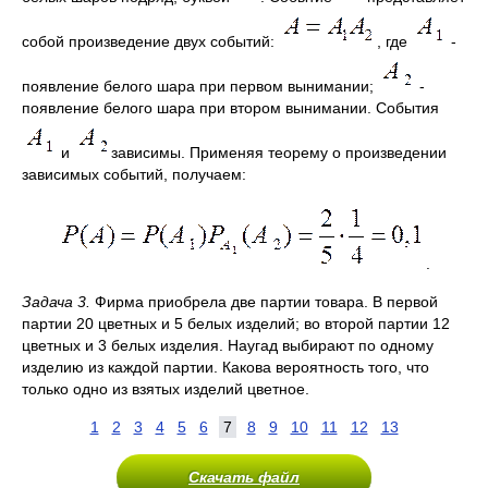
собой произведение двух событий:
, где
-
появление белого шара при первом вынимании;
-
появление белого шара при втором вынимании. События
и
зависимы. Применяя теорему о произведении
зависимых событий, получаем:
.
Задача 3.
Фирма приобрела две партии товара. В первой
партии 20 цветных и 5 белых изделий; во второй партии 12
цветных и 3 белых изделия. Наугад выбирают по одному
изделию из каждой партии. Какова вероятность того, что
только одно из взятых изделий цветное.
1
2
3
4
5
6
7
8
9
10
11
12
13
Скачать файл