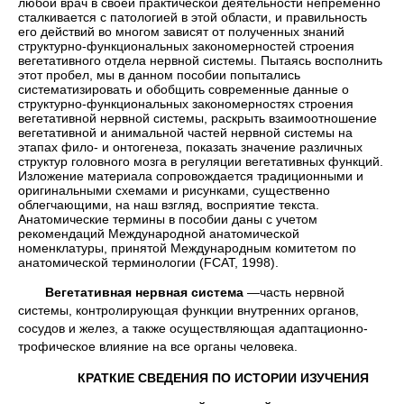
любой врач в своей практической деятельности непременно
сталкивается с патологией в этой области, и правильность
его действий во многом зависят от полученных знаний
структурно-функциональных закономерностей строения
вегетативного отдела нервной системы. Пытаясь восполнить
этот пробел, мы в данном пособии попытались
систематизировать и обобщить современные данные о
структурно-функциональных закономерностях строения
вегетативной нервной системы, раскрыть взаимоотношение
вегетативной и анимальной частей нервной системы на
этапах фило- и онтогенеза, показать значение различных
структур головного мозга в регуляции вегетативных функций.
Изложение материала сопровождается традиционными и
оригинальными схемами и рисунками, существенно
облегчающими, на наш взгляд, восприятие текста.
Анатомические термины в пособии даны с учетом
рекомендаций Международной анатомической
номенклатуры, принятой Международным комитетом по
анатомической терминологии (FCAT, 1998).
Вегетативная нервная система
—часть нервной
системы, контролирующая функции внутренних органов,
сосудов и желез, а также осуществляющая адаптационно-
трофическое влияние на все органы человека.
КРАТКИЕ СВЕДЕНИЯ ПО ИСТОРИИ ИЗУЧЕНИЯ