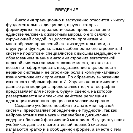
ВВЕДЕНИЕ
Анатомия традиционно и заслуженно относится к числу
фундаментальных дисциплин, в русле которых
формируются материалистические представления о
единстве человека с животным миром, о его связях с
окружающей средой, о целостности организма и
многообразии проявлений его жизнедеятельности, о
структурно-функциональных особенностях его строения. В
системе подготовки специалистов с высшим медицинским
образованием знание анатомии строения вегетативной
нервной системы занимает важное место, так как это
позволяет сформировать представление о целостности
нервной системы и ее огромной роли в коммуникативных
взаимоотношениях организма. По образному выражению
известного нейроморфолога И. Хауликэ «анатомические
данные для медицины представляют то, что география
представляет для истории, будучи сценой, на которой
развертывается комплексное действие регуляции и
адаптации жизненных процессов к условиям среды».
Создание учебного пособия по анатомии нервной
системы представляет определенные трудности, так как
нейроанатомия как наука и как учебная дисциплина
содержит большой фактический материал. В существующих
учебниках данные о вегетативной нервной системе
излагаются кратко и в обобщенной форме, а вместе с тем