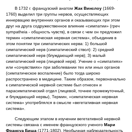
В 1732 г. французский анатом
Жак Винслоу
(1669-
1760) выделил три группы нервов, осуществляющих
иннервацию внутренних органов и оказывающих при этом
друг на друга содружественное влияние «симпатии» (греч
sympatheia - общность чувств), в связи с чем он предложил
термин «симпатическая нервная система», объединив в
этом понятии три симпатических нерва: 1) большой
симпатический нерв (симпатический ствол): 2) средний
симпатический нерв (блуждающий нерв); 3) малый
симпатический нерв (лицевой нерв). Учение о «симпатиях»
или «сочувствиях» при заболевании тех или иных органов
(симпатическое воспаление) было тогда широко
распространено в медицине. Таким образом, первоначально
к симпатической нервной системе был отнесен и
парасимпатический отдел (лицевой, точнее промежуточный,
и блуждающий нервы), Термин, «симпатическая нервная
система» употреблялся в смысле «вегетативная нервная
система».
Следующим этапом в изучении вегетативной нервной
системы связана с именем французского ученого
Мари
Франсуа Биша
(1771-1802). Необычная наблюдательность