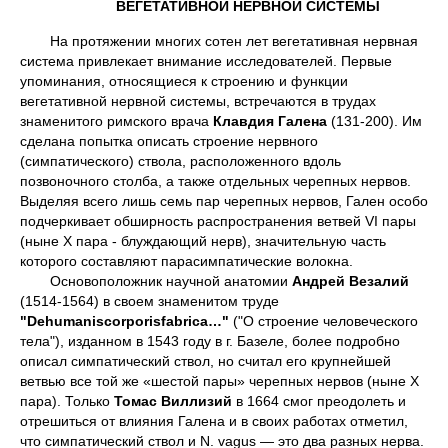
ВЕГЕТАТИВНОЙ НЕРВНОЙ СИСТЕМЫ
На протяжении многих сотен лет вегетативная нервная
система привлекает внимание исследователей. Первые
упоминания, относящиеся к строению и функции
вегетативной нервной системы, встречаются в трудах
знаменитого римского врача
Клавдия Галена
(131-200). Им
сделана попытка описать строение нервного
(симпатического) ствола, расположенного вдоль
позвоночного столба, а также отдельных черепных нервов.
Выделяя всего лишь семь пар черепных нервов, Гален особо
подчеркивает обширность распространения ветвей VI пары
(ныне Х пара - блуждающий нерв), значительную часть
которого составляют парасимпатические волокна.
Основоположник научной анатомии
Андрей Везалий
(1514-1564) в своем знаменитом труде
"
De
humanis
corporis
fabrica
…"
("О строение человеческого
тела"), изданном в 1543 году в г. Базеле, более подробно
описал симпатический ствол, но считал его крупнейшей
ветвью все той же «шестой пары» черепных нервов (ныне Х
пара). Только
Томас Виллизий
в 1664 смог преодолеть и
отрешиться от влияния Галена и в своих работах отметил,
что симпатический ствол и N. vagus — это два разных нерва.