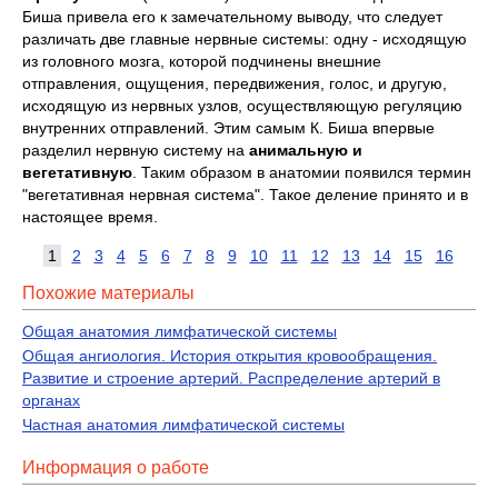
Биша привела его к замечательному выводу, что следует
различать две главные нервные системы: одну - исходящую
из головного мозга, которой подчинены внешние
отправления, ощущения, передвижения, голос, и другую,
исходящую из нервных узлов, осуществляющую регуляцию
внутренних отправлений. Этим самым К. Биша впервые
разделил нервную систему на
анимальную и
вегетативную
. Таким образом в анатомии появился термин
"вегетативная нервная система". Такое деление принято и в
настоящее время.
1
2
3
4
5
6
7
8
9
10
11
12
13
14
15
16
Похожие материалы
Общая анатомия лимфатической системы
Общая ангиология. История открытия кровообращения.
Развитие и строение артерий. Распределение артерий в
органах
Частная анатомия лимфатической системы
Информация о работе