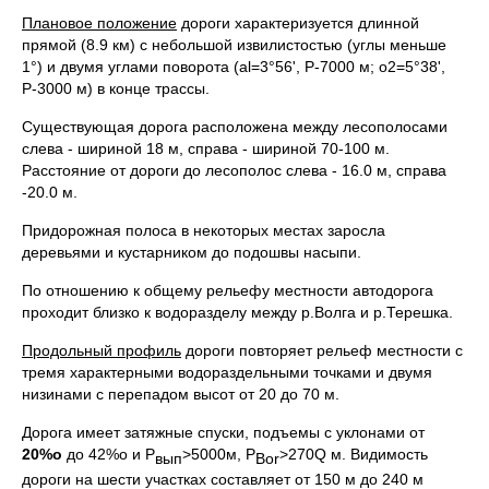
Плановое положение
дороги характеризуется длинной
прямой (8.9 км) с небольшой извилистостью (углы меньше
1°) и двумя углами поворота (al=3°56', Р-7000 м; о2=5°38',
Р-3000 м) в конце трассы.
Существующая дорога расположена между лесополосами
слева - шириной 18 м, справа - шириной 70-100 м.
Расстояние от дороги до лесополос слева - 16.0 м, справа
-20.0 м.
Придорожная полоса в некоторых местах заросла
деревьями и кустарником до подошвы насыпи.
По отношению к общему рельефу местности автодорога
проходит близко к водоразделу между р.Волга и р.Терешка.
Продольный профиль
дороги повторяет рельеф местности с
тремя характерными водораздельными точками и двумя
низинами с перепадом высот от 20 до 70 м.
Дорога имеет затяжные спуски, подъемы с уклонами от
20%о
до 42%о и Р
>5000м, P
>270Q м. Видимость
вып
Bor
дороги на шести участках составляет от 150 м до 240 м