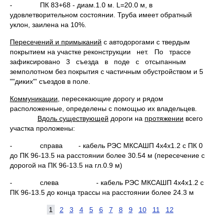
- ПК 83+68 - диам.1.0 м. L=20.0 м, в
удовлетворительном состоянии. Труба имеет обратный
уклон, заилена на 10%.
Пересечений и примыканий
с автодорогами с твердым
покрытием на участке реконструкции нет. По трассе
зафиксировано 3 съезда в поде с отсыпанным
земполотном без покрытия с частичным обустройством и 5
""диких"' съездов в поле.
Коммуникации
, пересекающие дорогу и рядом
расположенные, определены с помощью их владельцев.
Вдоль существующей
дороги на
протяжении
всего
участка проложены:
- справа - кабель РЭС МКСАШП 4x4x1.2 с ПК 0
до ПК 96-13.5 на расстоянии более 30.54 м (пересечение с
дорогой на ПК 96-13.5 на гл.0.9 м)
- слева - кабель РЭС МКСАШП 4x4x1.2 с
ПК 96-13.5 до конца трассы на расстоянии более 24.3 м
1
2
3
4
5
6
7
8
9
10
11
12