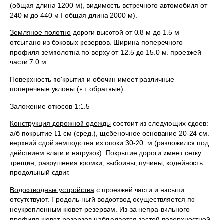
(общая длина 1200 м), видимость встречного автомобиля от
240 м до 440 м I общая длина 2000 м).
Земляное полотно
дороги высотой от 0.8 м до 1.5 м
отсыпано из боковых резервов. Ширина поперечного
профиля земполотна по верху от 12.5 до 15.0 м. проезжей
части 7.0 м.
Поверхность по'крытия и обочин имеет различные
поперечные уклоны (в т обратные).
Заложение откосов 1:1.5
Конструкция дорожной одежды
состоит из следующих сдоев:
а/б покрытие 11 см (сред.), щебеночное основание 20-24 см.
верхний сдой земподотна из опоки 30-20 :м (разложился под
действием влаги и нагрузок). Покрытие дороги имеет сетку
трещин, разрушения кромки, выбоины, пучины, кодейность.
продольный сдвиг.
Водоотводные устройства
с проезжей части и насыпи
отсутствуют. Продоль-ньгй водоотвод осуществляется по
неукрепленным кювет-резервам. Из-за непра-вильного
профиля кювет-резервов наблюдается застой поверхностной