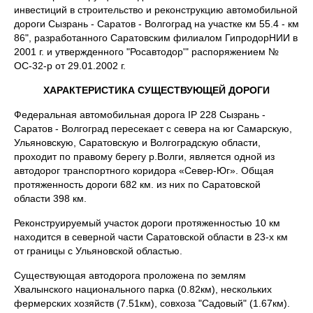
инвестиций в строительство и реконструкцию автомобильной
дороги Сызрань - Саратов - Волгоград на участке км 55.4 - км
86", разработанного Саратовским филиалом ГипродорНИИ в
2001 г. и утвержденного "Росавтодор'" распоряжением №
ОС-32-р от 29.01.2002 г.
ХАРАКТЕРИСТИКА СУЩЕСТВУЮЩЕЙ ДОРОГИ
Федеральная автомобильная дорога IP 228 Сызрань -
Саратов - Волгоград пересекает с севера на юг Самарскую,
Ульяновскую, Саратовскую и Волгоградскую области,
проходит по правому берегу р.Волги, является одной из
автодорог транспортного коридора «Север-Юг». Общая
протяженность дороги 682 км. из них по Саратовской
области 398 км.
Реконструируемый участок дороги протяженностью 10 км
находится в северной части Саратовской области в 23-х км
от границы с Ульяновской областью.
Существующая автодорога проложена по землям
Хвалынского национального парка (0.82км), нескольких
фермерских хозяйств (7.51км), совхоза "Садовый" (1.67км).