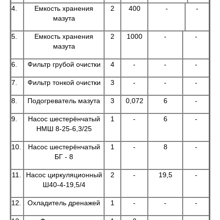
4.
Емкость хранения
2
400
-
-
мазута
5.
Емкость хранения
2
1000
-
-
мазута
6.
Фильтр грубой очистки
4
-
-
-
7.
Фильтр тонкой очистки
3
-
-
-
8.
Подогреватель мазута
3
0,072
6
-
9.
Насос шестерёнчатый
1
-
6
-
НМШ 8-25-6,3/25
10.
Насос шестерёнчатый
1
-
8
-
БГ - 8
11.
Насос циркуляционный
2
-
19,5
-
Ш40-4-19,5/4
12.
Охладитель дренажей
1
-
-
-