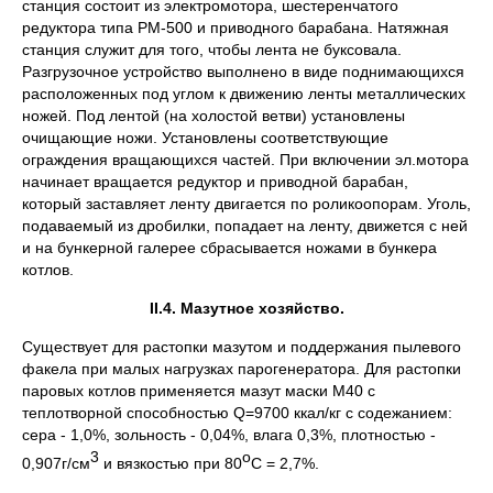
станция состоит из электромотора, шестеренчатого
редуктора типа РМ-500 и приводного барабана. Натяжная
станция служит для того, чтобы лента не буксовала.
Разгрузочное устройство выполнено в виде поднимающихся
расположенных под углом к движению ленты металлических
ножей. Под лентой (на холостой ветви) установлены
очищающие ножи. Установлены соответствующие
ограждения вращающихся частей. При включении эл.мотора
начинает вращается редуктор и приводной барабан,
который заставляет ленту двигается по роликоопорам. Уголь,
подаваемый из дробилки, попадает на ленту, движется с ней
и на бункерной галерее сбрасывается ножами в бункера
котлов.
II.4. Мазутное хозяйство.
Существует для растопки мазутом и поддержания пылевого
факела при малых нагрузках парогенератора. Для растопки
паровых котлов применяется мазут маски М40 с
теплотворной способностью Q=9700 ккал/кг с содежанием:
сера - 1,0%, зольность - 0,04%, влага 0,3%, плотностью -
3
о
0,907г/см
и вязкостью при 80
С = 2,7%.