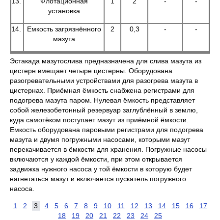
13.
Флотационная
1
2
-
-
установка
14.
Емкость загрязнённого
2
0,3
-
-
мазута
Эстакада мазутослива предназначена для слива мазута из
цистерн вмещает четыре цистерны. Оборудована
разогревательными устройствами для разогрева мазута в
цистернах. Приёмная ёмкость снабжена регистрами для
подогрева мазута паром. Нулевая ёмкость представляет
собой железобетонный резервуар заглублённый в землю,
куда самотёком поступает мазут из приёмной ёмкости.
Емкость оборудована паровыми регистрами для подогрева
мазута и двумя погружными насосами, которыми мазут
перекачивается в ёмкости для хранения. Погружные насосы
включаются у каждой ёмкости, при этом открывается
задвижка нужного насоса у той ёмкости в которую будет
нагнетаться мазут и включается пускатель погружного
насоса.
1
2
3
4
5
6
7
8
9
10
11
12
13
14
15
16
17
18
19
20
21
22
23
24
25