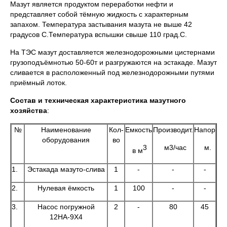
Мазут является продуктом переработки нефти и
представляет собой тёмную жидкость с характерным
запахом. Температура застывания мазута не выше 42
градусов С.Температура вспышки свыше 110 град.С.
На ТЭС мазут доставляется железнодорожными цистернами
грузоподъёмнотью 50-60т и разгружаются на эстакаде. Мазут
сливается в расположенный под железнодорожными путями
приёмный лоток.
Состав и техническая характеристика мазутного
хозяйства
:
№
Наименование
Кол-
Емкость
Производит.
Напор
оборудования
во
3
м3/час
м.
в м
1.
Эстакада мазуто-слива
1
-
-
-
2.
Нулевая ёмкость
1
100
-
-
3.
Насос погружной
2
-
80
45
12НА-9Х4