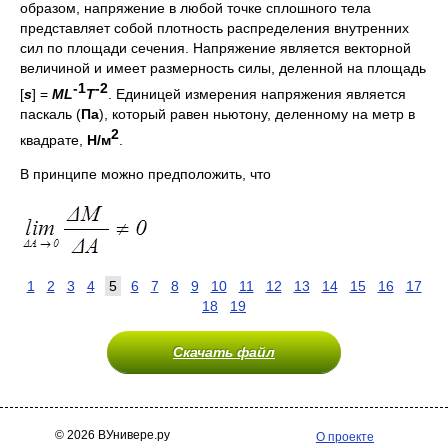
образом, напряжение в любой точке сплошного тела
представляет собой плотность распределения внутренних
сил по площади сечения. Напряжение является векторной
величиной и имеет размерность силы, деленной на площадь
-1
-2
[
s
] =
ML
T
. Единицей измерения напряжения является
паскаль (
Па
), который равен ньютону, деленному на метр в
2
квадрате,
Н/м
.
В принципе можно предположить, что
1
2
3
4
5
6
7
8
9
10
11
12
13
14
15
16
17
18
19
Скачать файл
© 2026 ВУнивере.ру
О проекте