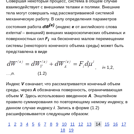
Совершая некоторый процесс, система в общем случае
взаимодействует с внешними телами и полями. Внешние
тела могут совершать над рассматриваемой системой
механическую работу. В силу определения параметров
(e)
состояния работа
dW
(индекс
e
от английского слова
external
– внешний) внешних макроскопических объемных и
поверхностных сил
F
на бесконечно малом перемещении
i
системы (некоторого конечного объема среды) может быть
представлена в виде
,
i
= 1,2,
…,
n
. (1.2)
Индекс
V
означает, что рассматривается конечный объем
среды, через
A
обозначена поверхность, ограничивающая
объем
V
.
Здесь использовано введенное
A
. Энштейном
правило суммирования по повторяющему немому индексу, в
данном случае индексу
i
. Запись в форме (1.2)
расшифровывается следующим образом:
1
2
3
4
5
6
7
8
9
10
11
12
13
14
15
16
17
18
19