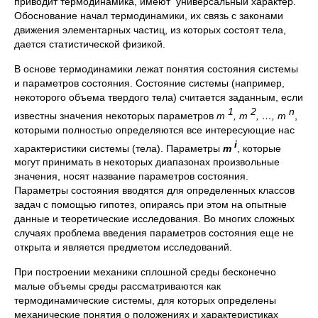
приводит термодинамика, имеют универсальный характер.
Обоснование начал термодинамики, их связь с законами
движения элементарных частиц, из которых состоят тела,
дается статистической физикой.
В основе термодинамики лежат понятия состояния системы
и параметров состояния. Состояние системы (например,
некоторого объема твердого тела) считается заданным, если
1
2
n
известны значения некоторых параметров
m
,
m
, …,
m
,
которыми полностью определяются все интересующие нас
i
характеристики системы (тела). Параметры
m
, которые
могут принимать в некоторых диапазонах произвольные
значения, носят название параметров состояния.
Параметры состояния вводятся для определенных классов
задач с помощью гипотез, опираясь при этом на опытные
данные и теоретические исследования. Во многих сложных
случаях проблема введения параметров состояния еще не
открыта и является предметом исследований.
При построении механики сплошной среды бесконечно
малые объемы среды рассматриваются как
термодинамические системы, для которых определены
механические понятия о положениях и характеристиках