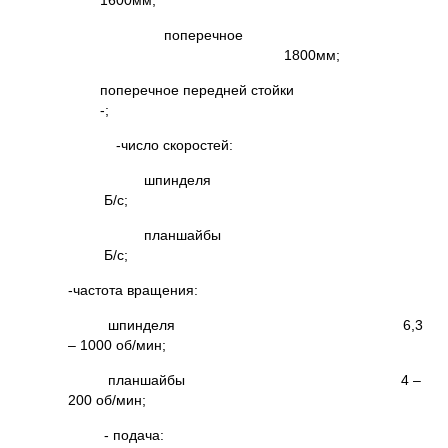
1600мм;
поперечное
1800мм;
поперечное передней стойки
-;
-число скоростей:
шпинделя
Б/с;
планшайбы
Б/с;
-частота вращения:
шпинделя 6,3
– 1000 об/мин;
планшайбы 4 –
200 об/мин;
- подача: