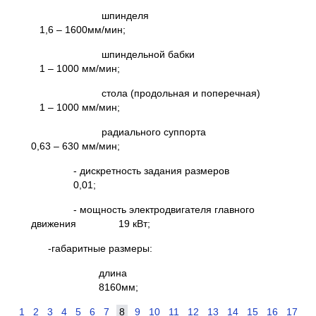
шпинделя
1,6 – 1600мм/мин;
шпиндельной бабки
1 – 1000 мм/мин;
стола (продольная и поперечная)
1 – 1000 мм/мин;
радиального суппорта
0,63 – 630 мм/мин;
- дискретность задания размеров
0,01;
- мощность электродвигателя главного
движения 19 кВт;
-габаритные размеры:
длина
8160мм;
1
2
3
4
5
6
7
8
9
10
11
12
13
14
15
16
17