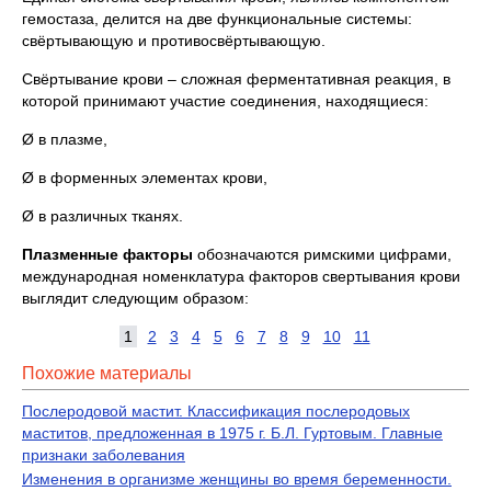
гемостаза, делится на две функциональные системы:
свёртывающую и противосвёртывающую.
Свёртывание крови – сложная ферментативная реакция, в
которой принимают участие соединения, находящиеся:
Ø в плазме,
Ø в форменных элементах крови,
Ø в различных тканях.
Плазменные факторы
обозначаются римскими цифрами,
международная номенклатура факторов свертывания крови
выглядит следующим образом:
1
2
3
4
5
6
7
8
9
10
11
Похожие материалы
Послеродовой мастит. Классификация послеродовых
маститов, предложенная в 1975 г. Б.Л. Гуртовым. Главные
признаки заболевания
Изменения в организме женщины во время беременности.