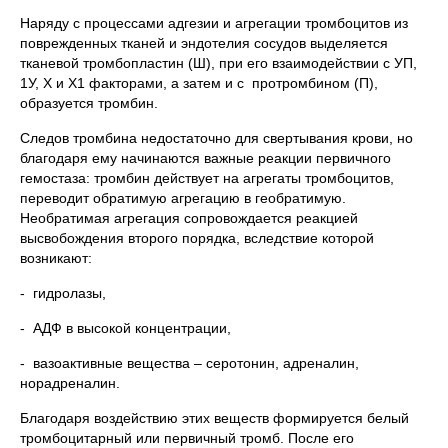
Наряду с процессами адгезии и агрегации тромбоцитов из
поврежденных тканей и эндотелия сосудов выделяется
тканевой тромбопластин (Ш), при его взаимодействии с УП,
1У, Х и Х1 факторами, а затем и с протромбином (П),
образуется тромбин.
Следов тромбина недостаточно для свертывания крови, но
благодаря ему начинаются важные реакции первичного
гемостаза: тромбин действует на агрегаты тромбоцитов,
переводит обратимую агрегацию в геобратимую.
Необратимая агрегация сопровождается реакцией
высвобождения второго порядка, вследствие которой
возникают:
- гидролазы,
- АДФ в высокой концентрации,
- вазоактивные вещества – серотонин, адреналин,
норадреналин.
Благодаря воздействию этих веществ формируется белый
тромбоцитарный или первичный тромб. После его