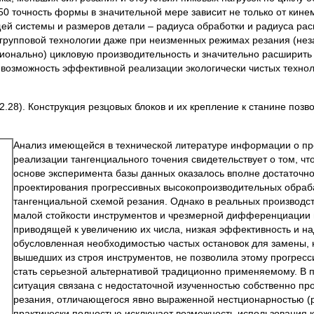
350 точность формы в значительной мере зависит не только от кин
ей системы и размеров детали – радиуса обработки и радиуса ра
е групповой технологии даже при неизменных режимах резания (нез
ионально) цикловую производительность и значительно расширить
 дают возможность эффективной реализации экологически чистых техн
2.28). Конструкция резцовых блоков и их крепление к станине позв
Анализ имеющейся в технической литературе информации о пр
реализации тангенциального точения свидетельствует о том, ч
основе эксперимента базы данных оказалось вполне достаточно
проектирования прогрессивных высокопроизводительных обра
тангенциальной схемой резания. Однако в реальных производст
малой стойкости инструментов и чрезмерной дифференциации при
приводящей к увеличению их числа, низкая эффективность и над
обусловленная необходимостью частых остановок для замены, 
вышедших из строя инструментов, не позволила этому прогрес
стать серьезной альтернативой традиционно применяемому. В п
ситуация связана с недостаточной изученностью собственно пр
резания, отличающегося явно выраженной нестционарностью (ри
практически полностью исключает возможность использования 