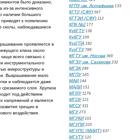
ериментов было доказано,
КГПУ им. Астафьева
133
а из-за интенсивного
КГТУ (СФУ)
567
 о наличии большого
КГТЭИ (СФУ)
112
я приводят к появлению
КПК №2
177
е сколы, наблюдавшиеся
КубГТУ
138
КубГУ
109
КузГПА
182
крашивание проявляется в
КузГТУ
789
режущего клина около
МГТУ им. Носова
369
 чаще всего связано с
МГЭУ им. Сахарова
232
ми инструментального
МГЭК
249
ью микроструктуры и
МГПУ
165
и. Выкрашивание мало
МАИ
144
отки и наблюдается даже
МАДИ
151
 срезаемого слоя. Хрупкое
МГИУ
1179
ходит под действием
МГОУ
121
х напряжений и является
МГСУ
331
развития трещин в
МГУ
273
лового воздействия.
МГУКИ
101
МГУПИ
225
МГУПС (МИИТ)
637
МГУТУ
122