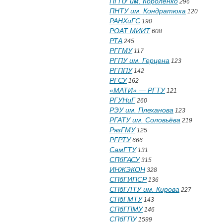
ПГПУ им. Короленко
296
ПНТУ им. Кондратюка
120
РАНХиГС
190
РОАТ МИИТ
608
РТА
245
РГГМУ
117
РГПУ им. Герцена
123
РГППУ
142
РГСУ
162
«МАТИ» — РГТУ
121
РГУНиГ
260
РЭУ им. Плеханова
123
РГАТУ им. Соловьёва
219
РязГМУ
125
РГРТУ
666
СамГТУ
131
СПбГАСУ
315
ИНЖЭКОН
328
СПбГИПСР
136
СПбГЛТУ им. Кирова
227
СПбГМТУ
143
СПбГПМУ
146
СПбГПУ
1599