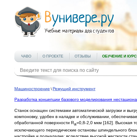
ЧАВО
О ПРОЕКТЕ
ОТЗЫВЫ
ОБУЧЕНИЕ И КУР
Машиностроение
Режущий инструмент
\
Разработка концепции базового моделирования нестацион
Станок оснащен системами автоматической загрузки и выгр
компоновку, удобен в наладке и обслуживании, обеспечивае
обработанной поверхности R
=0,8-2,0 мкм [162]. Высокая 
a
исключающего периодические остановы шпиндельного блока
настройке и подналадке; вследствие высокой жесткости стан