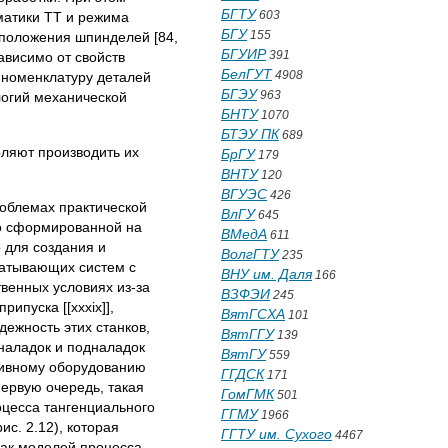
БГТУ
603
ематики ТТ и режима
БГУ
155
сположения шпинделей [84,
БГУИР
391
ависимо от свойств
БелГУТ
4908
 номенклатуру деталей
БГЭУ
963
ологий механической
БНТУ
1070
БТЭУ ПК
689
оляют производить их
БрГУ
179
ВНТУ
120
ВГУЭС
426
облемах практической
ВлГУ
645
то сформированной на
ВМедА
611
 для создания и
ВолгГТУ
235
батывающих систем с
ВНУ им. Даля
166
венных условиях из-за
ВЗФЭИ
245
пуска [[xxxix]],
ВятГСХА
101
ежность этих станков,
ВятГГУ
139
наладок и подналадок
ВятГУ
559
сивному оборудованию
ГГДСК
171
ервую очередь, такая
ГомГМК
501
оцесса тангенциального
ГГМУ
1966
с. 2.12), которая
ГГТУ им. Сухого
4467
как моделей процесса