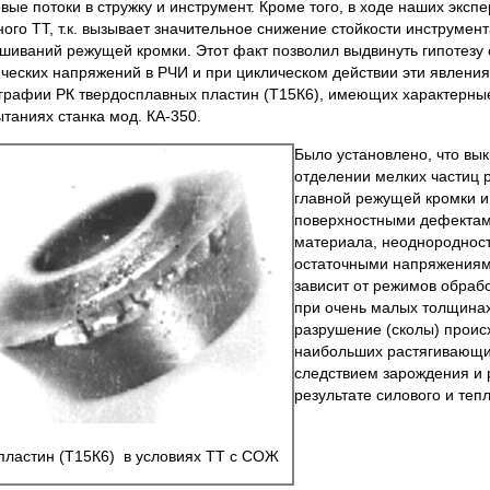
ые потоки в стружку и инструмент. Кроме того, в ходе наших эксп
о ТТ, т.к. вызывает значительное снижение стойкости инструмент
шиваний режущей кромки. Этот факт позволил выдвинуть гипотезу
ических напряжений в РЧИ и при циклическом действии эти явлени
ографии РК твердосплавных пластин (Т15К6), имеющих характерны
ытаниях станка мод. КА-350.
Было установлено, что вы
отделении мелких частиц 
главной режущей кромки и
поверх­ностными дефекта
материала, неоднородност
остаточными напряжениям
зависит от режимов обраб
при очень малых толщинах
разрушение (сколы) проис­
наибольших растягивающи
следствием зарождения и 
результате силового и теп
пластин (Т15К6) в условиях ТТ с СОЖ