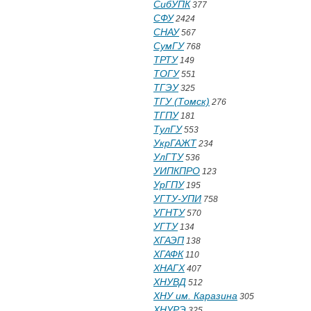
СибУПК
377
СФУ
2424
СНАУ
567
СумГУ
768
ТРТУ
149
ТОГУ
551
ТГЭУ
325
ТГУ (Томск)
276
ТГПУ
181
ТулГУ
553
УкрГАЖТ
234
УлГТУ
536
УИПКПРО
123
УрГПУ
195
УГТУ-УПИ
758
УГНТУ
570
УГТУ
134
ХГАЭП
138
ХГАФК
110
ХНАГХ
407
ХНУВД
512
ХНУ им. Каразина
305
ХНУРЭ
325