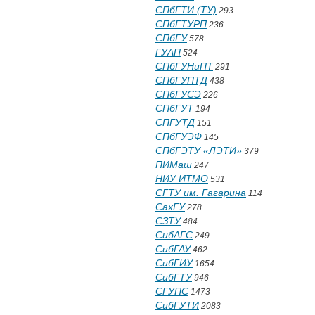
СПбГТИ (ТУ)
293
СПбГТУРП
236
СПбГУ
578
ГУАП
524
СПбГУНиПТ
291
СПбГУПТД
438
СПбГУСЭ
226
СПбГУТ
194
СПГУТД
151
СПбГУЭФ
145
СПбГЭТУ «ЛЭТИ»
379
ПИМаш
247
НИУ ИТМО
531
СГТУ им. Гагарина
114
СахГУ
278
СЗТУ
484
СибАГС
249
СибГАУ
462
СибГИУ
1654
СибГТУ
946
СГУПС
1473
СибГУТИ
2083