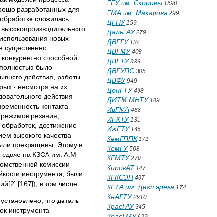
ГГУ им. Скорины
1590
орошо разработанных для
ГМА им. Макарова
299
ообработке сложилась
ДГПУ
159
о высокопроизводительного
ДальГАУ
279
 использования новых
ДВГГУ
134
ле существенно
ДВГМУ
408
 конкурентно способной
ДВГТУ
936
е полностью было
ДВГУПС
305
ывного действия, работы
ДВФУ
949
рых - несмотря на их
ДонГТУ
498
довательного действия
ДИТМ МНТУ
109
временность контакта
ИвГМА
488
 режимов резания,
ИГХТУ
131
 обработок, достижение
ИжГТУ
145
ием высокого качества
КемГППК
171
ыли прекращены. Этому в
КемГУ
508
 сдаче на КЗСА им. А.М.
КГМТУ
270
домственной комиссии
КировАТ
147
йкости инструмента, были
КГКСЭП
407
[2] [167]), в том числе:
КГТА им. Дегтярева
174
КнАГТУ
2910
установлено, что деталь
КрасГАУ
345
док инструмента
КрасГМУ
629