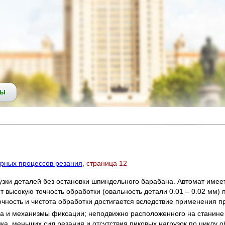
СЫ
арных процессов резания
, страница 12
узки деталей без остановки шпиндельного барабана. Автомат име
т высокую точность обработки (овальность детали 0.01 – 0.02 мм)
точность и чистота обработки достигается вследствие применения п
 и механизмы фиксации; неподвижно расположенного на станине 
ка, меньших сил резания и отсутствия пиковых нагрузок по циклу о