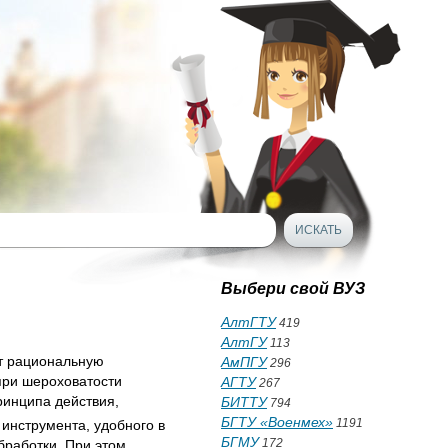
Выбери свой ВУЗ
АлтГТУ
419
АлтГУ
113
ет рациональную
АмПГУ
296
 при шероховатости
АГТУ
267
ринципа действия,
БИТТУ
794
БГТУ «Военмех»
1191
инструмента, удобного в
БГМУ
172
бработки. При этом