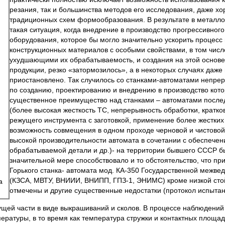
резания, так и большинства методов его исследования, даже х
традиционных схем формообразования. В результате в металл
такая ситуация, когда внедрение в производство прогрессивног
оборудования, которое бы могло значительно ускорить процесс
конструкционных материалов с особыми свойствами, в том чис
ухудшающими их обрабатываемость, и создания на этой основе
продукции, резко «затормозилось», а в некоторых случаях даж
приостановлено. Так случилось со станками-автоматами непрер
по созданию, проектированию и внедрению в производство кото
существенное преимущество над станками – автоматами после
(более высокая жесткость ТС, непрерывность обработки, кратко
режущего инструмента с заготовкой, применение более жестких
возможность совмещения в одном проходе черновой и чистовой
высокой произво­дительности автомата в сочетании с обеспечен
обрабатываемой детали и др.)- на территории бывшего СССР б
значительной мере способствовало и то обстоятельство, что при
Горького станка- автомата мод. КА-350 Государственной межве
(КЗСА, МВТУ, ВНИИИ, ВНИПП, ГПЗ-1, ЭНИМС) кроме низкой сто
а
отмечены и другие существенные недостатки (протокол испытаний
ущей части в виде выкрашиваний и сколов. В процессе наблюдений 
ературы, в то время как температура стружки и контактных площа