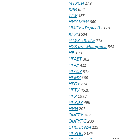
МТУСИ
179
ХАИ
656
ТПУ
455
НИУ МЭИ
640
НМСУ «Горный»
1701
ХПИ
1534
НТУУ «КПИ»
213
НУК им. Макарова
543
НВ
1001
НГАВТ
362
НГАУ
411
НГАСУ
817
НГМУ
665
НГПУ
214
НГТУ
4610
НГУ
1993
НГУЭУ
499
НИИ
201
ОмГТУ
302
ОмГУПС
230
СПбПК №4
115
ПГУПС
2489