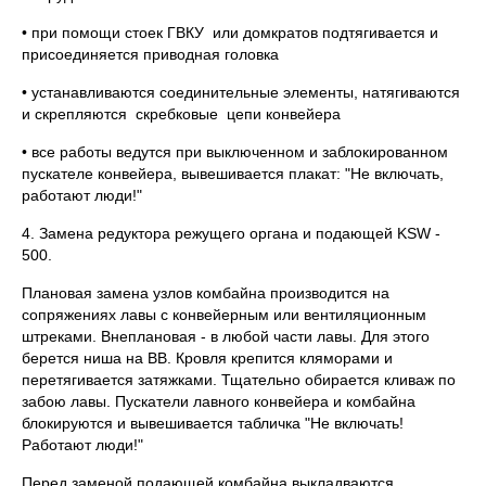
• при помощи стоек ГВКУ или домкратов подтягивается и
присоединяется приводная головка
• устанавливаются соединительные элементы, натягиваются
и скрепляются скребковые цепи конвейера
• все работы ведутся при выключенном и заблокированном
пускателе конвейера, вывешивается плакат: "Не включать,
работают люди!"
4. Замена редуктора режущего органа и подающей KSW -
500.
Плановая замена узлов комбайна производится на
сопряжениях лавы с конвейерным или вентиляционным
штреками. Внеплановая - в любой части лавы. Для этого
берется ниша на ВВ. Кровля крепится кляморами и
перетягивается затяжками. Тщательно обирается кливаж по
забою лавы. Пускатели лавного конвейера и комбайна
блокируются и вывешивается табличка "Не включать!
Работают люди!"
Перед заменой подающей комбайна выкладваются