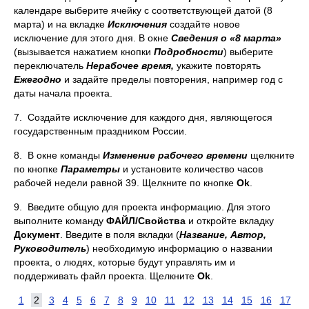
календаре выберите ячейку с соответствующей датой (8
марта) и на вкладке
Исключения
создайте новое
исключение для этого дня. В окне
Сведения о «8 марта»
(вызывается нажатием кнопки
Подробности
) выберите
переключатель
Нерабочее время,
укажите повторять
Ежегодно
и задайте пределы повторения, например год с
даты начала проекта.
7. Создайте исключение для каждого дня, являющегося
государственным праздником России.
8. В окне команды
Изменение рабочего времени
щелкните
по кнопке
Параметры
и установите количество часов
рабочей недели равной 39. Щелкните по кнопке
Ok
.
9. Введите общую для проекта информацию. Для этого
выполните команду
ФАЙЛ/Свойства
и откройте вкладку
Документ
. Введите в поля вкладки (
Название, Автор,
Руководитель
) необходимую информацию о названии
проекта, о людях, которые будут управлять им и
поддерживать файл проекта. Щелкните
Ok
.
1
2
3
4
5
6
7
8
9
10
11
12
13
14
15
16
17