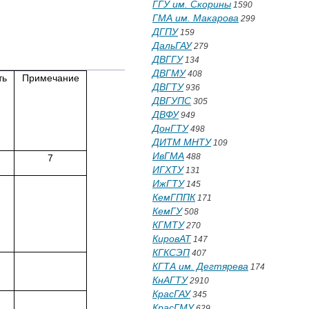
ГГУ им. Скорины
1590
ГМА им. Макарова
299
ДГПУ
159
ДальГАУ
279
ДВГГУ
134
ДВГМУ
408
ть
Примечание
ДВГТУ
936
ДВГУПС
305
ДВФУ
949
ДонГТУ
498
ДИТМ МНТУ
109
ИвГМА
488
7
ИГХТУ
131
ИжГТУ
145
КемГППК
171
КемГУ
508
КГМТУ
270
КировАТ
147
КГКСЭП
407
КГТА им. Дегтярева
174
КнАГТУ
2910
КрасГАУ
345
КрасГМУ
629