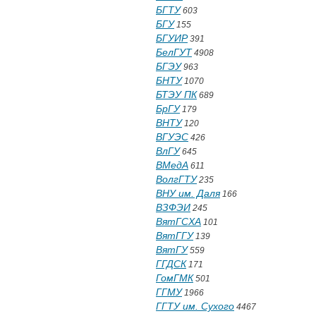
БГТУ
603
БГУ
155
БГУИР
391
БелГУТ
4908
БГЭУ
963
БНТУ
1070
БТЭУ ПК
689
БрГУ
179
ВНТУ
120
ВГУЭС
426
ВлГУ
645
ВМедА
611
ВолгГТУ
235
ВНУ им. Даля
166
ВЗФЭИ
245
ВятГСХА
101
ВятГГУ
139
ВятГУ
559
ГГДСК
171
ГомГМК
501
ГГМУ
1966
ГГТУ им. Сухого
4467