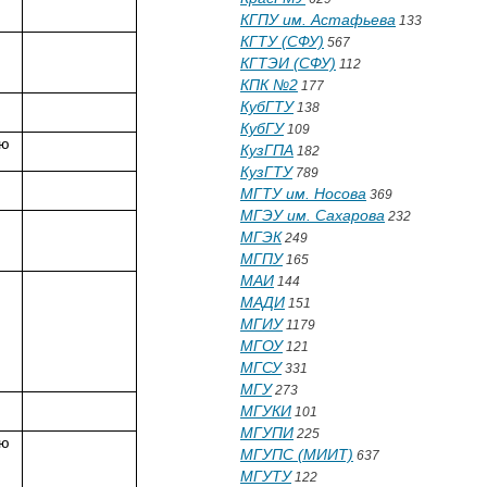
КГПУ им. Астафьева
133
КГТУ (СФУ)
567
КГТЭИ (СФУ)
112
КПК №2
177
КубГТУ
138
КубГУ
109
лю
КузГПА
182
КузГТУ
789
МГТУ им. Носова
369
МГЭУ им. Сахарова
232
МГЭК
249
МГПУ
165
МАИ
144
МАДИ
151
МГИУ
1179
МГОУ
121
МГСУ
331
МГУ
273
МГУКИ
101
МГУПИ
225
лю
МГУПС (МИИТ)
637
МГУТУ
122