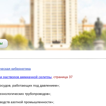
СЫ
ческая кибернетика
ки растворов аммиачной селитры
, страница 37
сосудов, работающих под давлением»;
технологических трубопроводов»;
зводств азотной промышленности»;