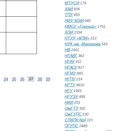
МТУСИ
179
ХАИ
656
ТПУ
455
НИУ МЭИ
640
НМСУ «Горный»
1701
ХПИ
1534
НТУУ «КПИ»
213
НУК им. Макарова
543
НВ
1001
НГАВТ
362
НГАУ
411
НГАСУ
817
НГМУ
665
34
35
36
37
38
39
НГПУ
214
НГТУ
4610
НГУ
1993
НГУЭУ
499
НИИ
201
ОмГТУ
302
ОмГУПС
230
СПбПК №4
115
ПГУПС
2489