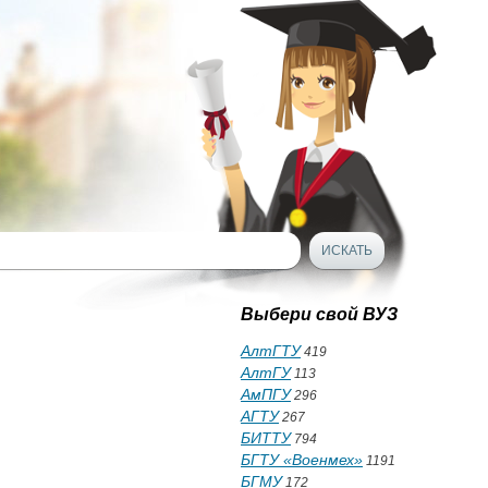
Выбери свой ВУЗ
АлтГТУ
419
АлтГУ
113
АмПГУ
296
АГТУ
267
БИТТУ
794
БГТУ «Военмех»
1191
БГМУ
172