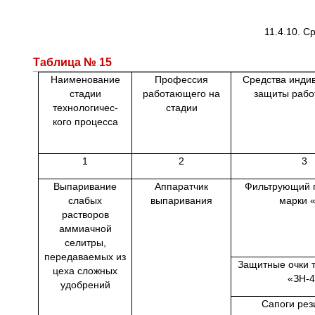
11.4.10. 
Таблица № 15
Наименование
Профессия
Средства инди
стадии
работающего на
защиты раб
технологичес-
стадии
кого процесса
1
2
3
Выпаривание
Аппаратчик
Фильтрующий 
слабых
выпаривания
марки 
растворов
аммиачной
селитры,
передаваемых из
Защитные очки т
цеха сложных
«ЗН-
удобрений
Сапоги рез