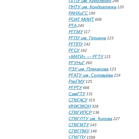
ПГПУ им. Короленко
296
ПНТУ им. Кондратюка
120
РАНХиГС
190
РОАТ МИИТ
608
РТА
245
РГГМУ
117
РГПУ им. Герцена
123
РГППУ
142
РГСУ
162
«МАТИ» — РГТУ
121
РГУНиГ
260
РЭУ им. Плеханова
123
РГАТУ им. Соловьёва
219
РязГМУ
125
РГРТУ
666
СамГТУ
131
СПбГАСУ
315
ИНЖЭКОН
328
СПбГИПСР
136
СПбГЛТУ им. Кирова
227
СПбГМТУ
143
СПбГПМУ
146
СПбГПУ
1599