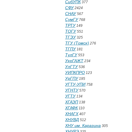
СибУПК
377
СФУ
2424
СНАУ
567
СумГУ
768
ТРТУ
149
ТОГУ
551
ТГЭУ
325
ТГУ (Томск)
276
ТГПУ
181
ТулГУ
553
УкрГАЖТ
234
УлГТУ
536
УИПКПРО
123
УрГПУ
195
УГТУ-УПИ
758
УГНТУ
570
УГТУ
134
ХГАЭП
138
ХГАФК
110
ХНАГХ
407
ХНУВД
512
ХНУ им. Каразина
305
ХНУРЭ
325