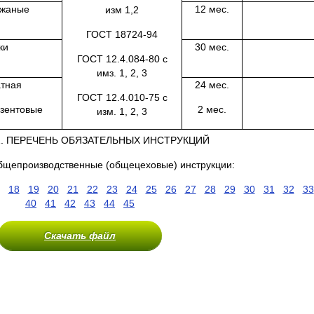
ожаные
12 мес.
изм 1,2
ГОСТ 18724-94
ки
30 мес.
ГОСТ 12.4.084-80 с
имз. 1, 2, 3
атная
24 мес.
ГОСТ 12.4.010-75 с
зентовые
2 мес.
изм. 1, 2, 3
2. ПЕРЕЧЕНЬ ОБЯЗАТЕЛЬНЫХ ИНСТРУКЦИЙ
Общепроизводственные (общецеховые) инструкции:
18
19
20
21
22
23
24
25
26
27
28
29
30
31
32
33
40
41
42
43
44
45
Скачать файл