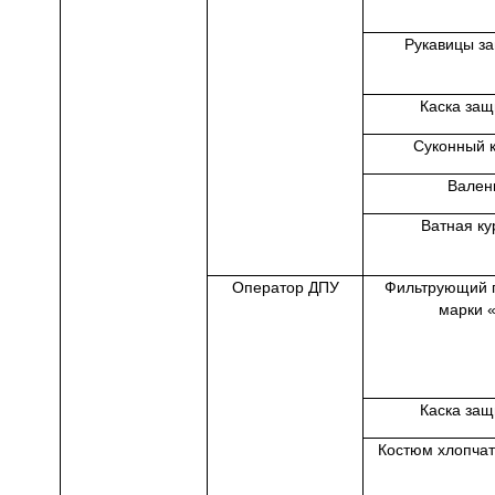
Рукавицы з
Каска защ
Суконный 
Вален
Ватная к
Оператор ДПУ
Фильтрующий 
марки 
Каска защ
Костюм хлопча