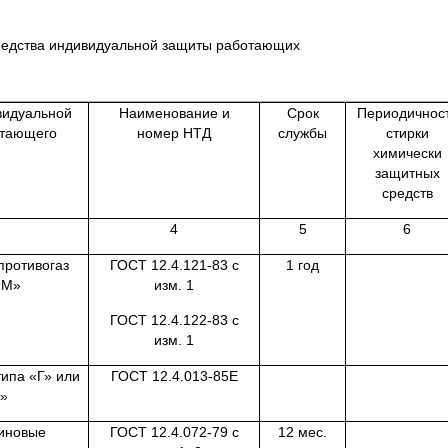
Средства индивидуальной защиты работающих
видуальной
Наименование и
Срок
Периодичнос
отающего
номер НТД
службы
стирки
химически
защитных
средств
4
5
6
противогаз
ГОСТ 12.4.121-83 с
1 год
«М»
изм. 1
ГОСТ 12.4.122-83 с
изм. 1
ипа «Г» или
ГОСТ 12.4.013-85Е
4»
иновые
ГОСТ 12.4.072-79 с
12 мес.