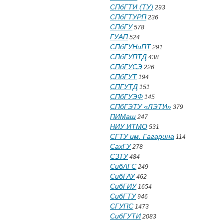
СПбГТИ (ТУ)
293
СПбГТУРП
236
СПбГУ
578
ГУАП
524
СПбГУНиПТ
291
СПбГУПТД
438
СПбГУСЭ
226
СПбГУТ
194
СПГУТД
151
СПбГУЭФ
145
СПбГЭТУ «ЛЭТИ»
379
ПИМаш
247
НИУ ИТМО
531
СГТУ им. Гагарина
114
СахГУ
278
СЗТУ
484
СибАГС
249
СибГАУ
462
СибГИУ
1654
СибГТУ
946
СГУПС
1473
СибГУТИ
2083