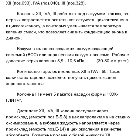
XII (поз.093), IVА (поз.040), III (поз.328).
Колонны XII, IVА, III работают под вакуумом, так как, во-
первых возрастает относительная летучесть циклогексанона
к циклогексанолу, а во-вторых уменьшается температура
кипения смеси, что позволяет снизить конденсацию анона в
дианон.
Вакуум в колоннах создается вакуумсоздающей
системой (ВСС) или поршневыми вакуум-насосами. Рабочее
давление верха колонны 3,9 - 10,6 кПа (30-80 мм рт.ст.).
Количество тарелок в колоннах ХII и IVА - 65. Такое
количество тарелок позволяет получить циклогексанон
хорошего качества.
Колонна III имеет 5 пакетов насадки фирмы "КОХ-
ГЛИТЧ".
Дистиллят ХII, IVА, III колонн поступает через
промсклад (емкости поз.Е-5,8) в цех капролактама на стадию
оксимирования, а кубовая жидкость направляется через
промсклад (емкость поз.Е-14) в цех окисления в качестве
абсорбента. Возможна подача кубовой жидкости XII