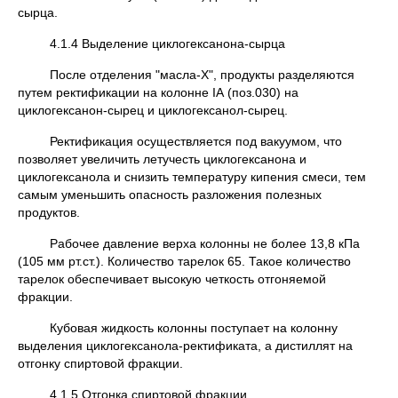
сырца.
4.1.4 Выделение циклогексанона-сырца
После отделения "масла-Х", продукты разделяются
путем ректификации на колонне IА (поз.030) на
циклогексанон-сырец и циклогексанол-сырец.
Ректификация осуществляется под вакуумом, что
позволяет увеличить летучесть циклогексанона и
циклогексанола и снизить температуру кипения смеси, тем
самым уменьшить опасность разложения полезных
продуктов.
Рабочее давление верха колонны не более 13,8 кПа
(105 мм рт.ст.). Количество тарелок 65. Такое количество
тарелок обеспечивает высокую четкость отгоняемой
фракции.
Кубовая жидкость колонны поступает на колонну
выделения циклогексанола-ректификата, а дистиллят на
отгонку спиртовой фракции.
4.1.5 Отгонка спиртовой фракции