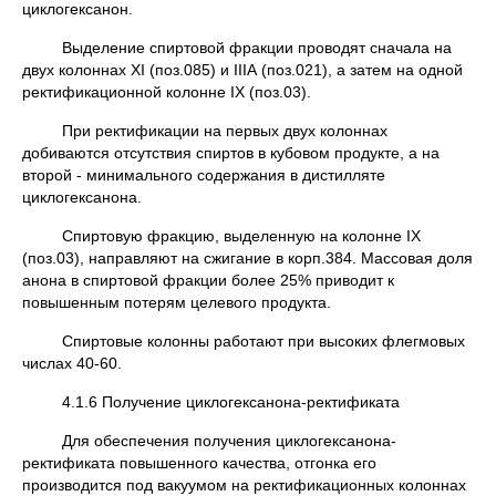
циклогексанон.
Выделение спиртовой фракции проводят сначала на
двух колоннах ХI (поз.085) и IIIА (поз.021), а затем на одной
ректификационной колонне IХ (поз.03).
При ректификации на первых двух колоннах
добиваются отсутствия спиртов в кубовом продукте, а на
второй - минимального содержания в дистилляте
циклогексанона.
Спиртовую фракцию, выделенную на колонне IХ
(поз.03), направляют на сжигание в корп.384. Массовая доля
анона в спиртовой фракции более 25% приводит к
повышенным потерям целевого продукта.
Спиртовые колонны работают при высоких флегмовых
числах 40-60.
4.1.6 Получение циклогексанона-ректификата
Для обеспечения получения циклогексанона-
ректификата повышенного качества, отгонка его
производится под вакуумом на ректификационных колоннах