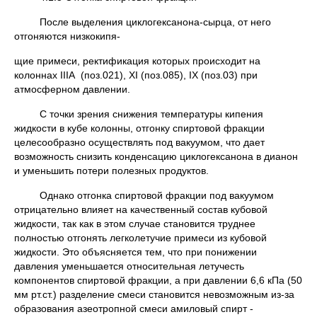
После выделения циклогексанона-сырца, от него
отгоняются низкокипя-
щие примеси, ректификация которых происходит на
колоннах IIIА (поз.021), ХI (поз.085), IХ (поз.03) при
атмосферном давлении.
С точки зрения снижения температуры кипения
жидкости в кубе колонны, отгонку спиртовой фракции
целесообразно осуществлять под вакуумом, что дает
возможность снизить конденсацию циклогексанона в дианон
и уменьшить потери полезных продуктов.
Однако отгонка спиртовой фракции под вакуумом
отрицательно влияет на качественный состав кубовой
жидкости, так как в этом случае становится труднее
полностью отгонять легколетучие примеси из кубовой
жидкости. Это объясняется тем, что при понижении
давления уменьшается относительная летучесть
компонентов спиртовой фракции, а при давлении 6,6 кПа (50
мм рт.ст.) разделение смеси становится невозможным из-за
образования азеотропной смеси амиловый спирт -