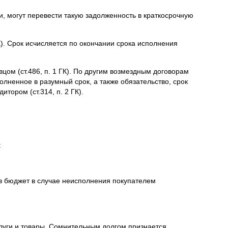
, могут перевести такую задолженность в краткосрочную
К). Срок исчисляется по окончании срока исполнения
цом (ст.486, п. 1 ГК). По другим возмездным договорам
олненное в разумный срок, а также обязательство, срок
тором (ст.314, п. 2 ГК).
:
 в бюджет в случае неисполнения покупателем
луги и товары. Сомнительным долгом признается