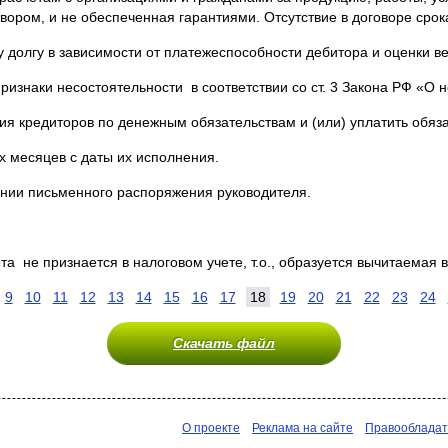
вором, и не обеспеченная гарантиями. Отсутствие в договоре срок
долгу в зависимости от платежеспособности дебитора и оценки ве
изнаки несостоятельности в соответствии со ст. 3 Закона РФ «О 
ия кредиторов по денежным обязательствам и (или) уплатить обяз
ех месяцев с даты их исполнения.
ании письменного распоряжения руководителя.
а не признается в налоговом учете, т.о., образуется вычитаемая 
9
10
11
12
13
14
15
16
17
18
19
20
21
22
23
24
Скачать файл
О проекте
Реклама на сайте
Правооблада