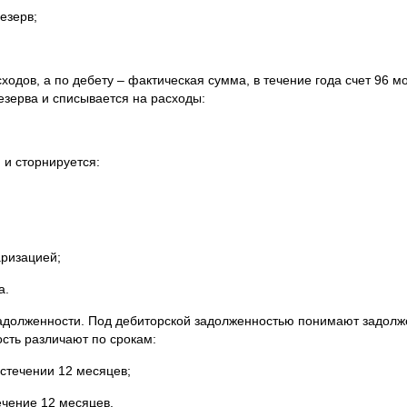
езерв;
ходов, а по дебету – фактическая сумма, в течение года счет 96 м
езерва и списывается на расходы:
 и сторнируется:
аризацией;
а.
 задолженности. Под дебиторской задолженностью понимают задолж
ость различают по срокам:
стечении 12 месяцев;
ечение 12 месяцев.