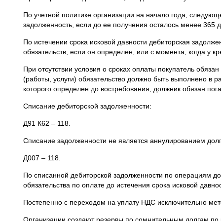
По учетной политике организации на начало года, следующ
задолженность, если до ее получения осталось менее 365 д
По истечении срока исковой давности дебиторская задолжен
обязательств, если он определен, или с момента, когда у к
При отсутствии условия о сроках оплаты покупатель обязан
(работы, услуги) обязательство должно быть выполнено в р
которого определен до востребования, должник обязан пога
Списание дебиторской задолженности:
Д91 К62 – 118.
Списание задолженности не является аннулированием долга
Д007 – 118.
По списанной дебиторской задолженности по операциям до 
обязательства по оплате до истечения срока исковой давности
Постепенно с переходом на уплату НДС исключительно мето
Организации создают резервы по сомнительным долгам по 