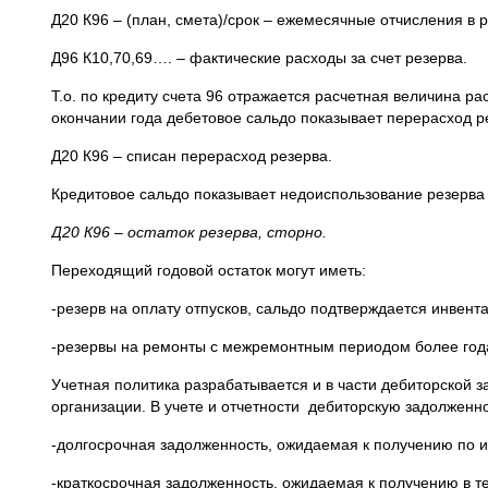
Д20 К96 – (план, смета)/срок – ежемесячные отчисления в р
Д96 К10,70,69…. – фактические расходы за счет резерва.
Т.о. по кредиту счета 96 отражается расчетная величина рас
окончании года дебетовое сальдо показывает перерасход р
Д20 К96 – списан перерасход резерва.
Кредитовое сальдо показывает недоиспользование резерва
Д20 К96 – остаток резерва, сторно.
Переходящий годовой остаток могут иметь:
-резерв на оплату отпусков, сальдо подтверждается инвент
-резервы на ремонты с межремонтным периодом более год
Учетная политика разрабатывается и в части дебиторской
организации. В учете и отчетности дебиторскую задолженн
-долгосрочная задолженность, ожидаемая к получению по и
-краткосрочная задолженность, ожидаемая к получению в т