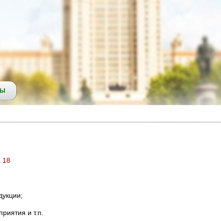
СЫ
а 18
дукции;
риятия и т.п.