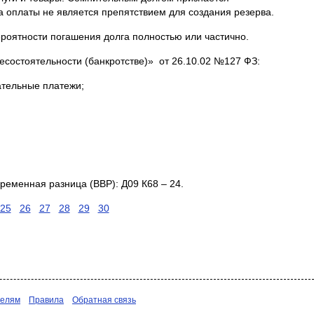
а оплаты не является препятствием для создания резерва.
роятности погашения долга полностью или частично.
несостоятельности (банкротстве)» от 26.10.02 №127 ФЗ:
ательные платежи;
временная разница (ВВР): Д09 К68 – 24.
25
26
27
28
29
30
телям
Правила
Обратная связь