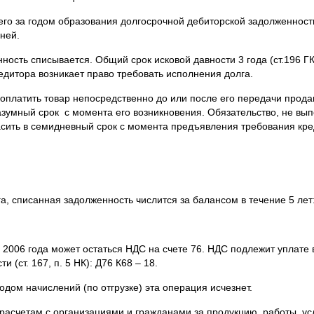
его за годом образования долгосрочной дебиторской задолженности
ней.
ность списывается. Общий срок исковой давности 3 года (ст.196 Г
редитора возникает право требовать исполнения долга.
 оплатить товар непосредственно до или после его передачи продав
азумный срок с момента его возникновения. Обязательство, не вып
сить в семидневный срок с момента предъявления требования креди
, списанная задолженность числится за балансом в течение 5 лет
2006 года может остаться НДС на счете 76. НДС подлежит уплате
 (ст. 167, п. 5 НК): Д76 К68 – 18.
дом начислений (по отгрузке) эта операция исчезнет.
расчетам с организациями и гражданами за продукцию, работы, ус