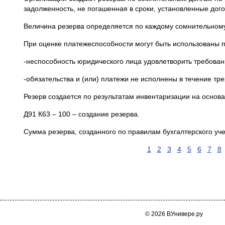
задолженность, не погашенная в сроки, установленные дого
Величина резерва определяется по каждому сомнительному 
При оценке платежеспособности могут быть использованы пр
-неспособность юридического лица удовлетворить требован
-обязательства и (или) платежи не исполнены в течение тр
Резерв создается по результатам инвентаризации на основ
Д91 К63 – 100 – создание резерва.
Сумма резерва, созданного по правилам бухгалтерского учет
1
2
3
4
5
6
7
8
© 2026 ВУнивере.ру