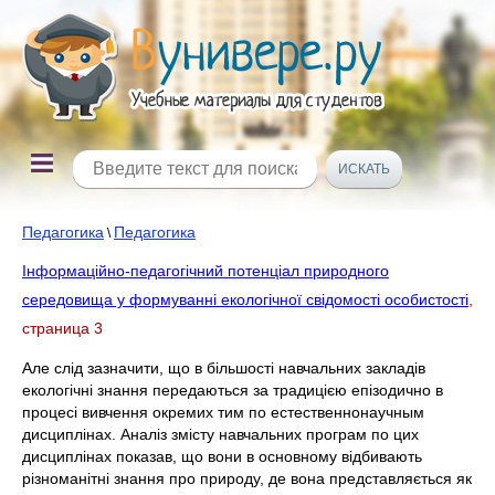
Педагогика
Педагогика
\
Інформаційно-педагогічний потенціал природного
середовища у формуванні екологічної свідомості особистості
,
страница 3
Але слід зазначити, що в більшості навчальних закладів
екологічні знання передаються за традицією епізодично в
процесі вивчення окремих тим по естественнонаучным
дисциплінах. Аналіз змісту навчальних програм по цих
дисциплінах показав, що вони в основному відбивають
різноманітні знання про природу, де вона представляється як