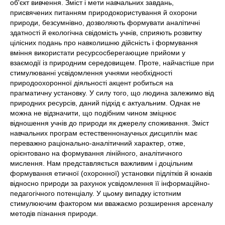
об'єкт вивчення. Зміст і мети навчальних завдань,
присвячених питанням природокористування й охорони
природи, безсумнівно, дозволяють формувати аналітичні
здатності й екологічна свідомість учнів, сприяють розвитку
цілісних подань про навколишню дійсність і формування
вміння використати ресурсосберегающие прийоми у
взаємодії із природним середовищем. Проте, найчастіше при
стимулюванні усвідомлення учнями необхідності
природоохоронної діяльності акцент робиться на
прагматичну установку. У силу того, що людина залежимо від
природних ресурсів, даний підхід є актуальним. Однак не
можна не відзначити, що подібним чином зміцнює
відношення учнів до природи як джерелу споживання. Зміст
навчальних програм естественнонаучных дисциплін має
переважно раціонально-аналітичний характер, отже,
орієнтовано на формування лінійного, аналітичного
мислення. Нам представляється важливим і доцільним
формування етичної (охоронної) установки підлітків й юнаків
відносно природи за рахунок усвідомлення її інформаційно-
педагогічного потенціалу. У цьому випадку істотним
стимулюючим фактором ми вважаємо розширення арсеналу
методів пізнання природи.