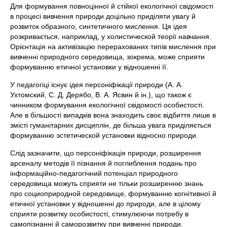
Для формування повноцінної й стійкої екологічної свідомості
в процесі вивчення природи доцільно приділяти увагу й
розвиток образного, синтетичного мислення. Ця ідея
розкривається, наприклад, у холистической теорії навчання.
Орієнтація на активізацію перерахованих типів мислення при
вивченні природного середовища, зокрема, може сприяти
формуванню етичної установки у відношенні її.
У педагогіці існує ідея персоніфікації природи (А. А.
Ухтомский, С. Д. Дерябо, В. А. Ясвин й ін.), що також є
чинником формування екологічної свідомості особистості.
Але в більшості випадків вона знаходить своє відбиття лише в
змісті гуманітарних дисциплін, де більша увага приділяється
формуванню эстетической установки відносно природи.
Слід зазначити, що персоніфікація природи, розширення
арсеналу методів її пізнання й поглиблення подань про
інформаційно-педагогічний потенціал природного
середовища можуть сприяти не тільки розширенню знань
про социоприродной середовище, формуванню когнітивної й
етичної установки у відношенні до природи, але в цілому
сприяти розвитку особистості, стимулюючи потребу в
самопізнанні й саморозвитку при вивченні природи.