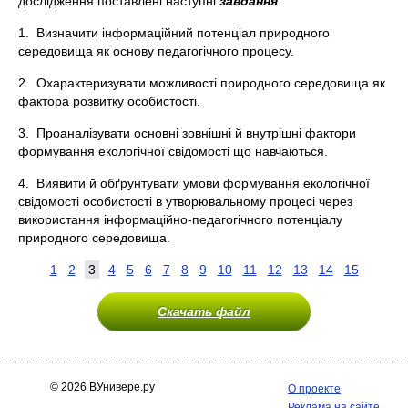
дослідження поставлені наступні
завдання
:
1. Визначити інформаційний потенціал природного
середовища як основу педагогічного процесу.
2. Охарактеризувати можливості природного середовища як
фактора розвитку особистості.
3. Проаналізувати основні зовнішні й внутрішні фактори
формування екологічної свідомості що навчаються.
4. Виявити й обґрунтувати умови формування екологічної
свідомості особистості в утворювальному процесі через
використання інформаційно-педагогічного потенціалу
природного середовища.
1
2
3
4
5
6
7
8
9
10
11
12
13
14
15
Скачать файл
© 2026 ВУнивере.ру
О проекте
Реклама на сайте