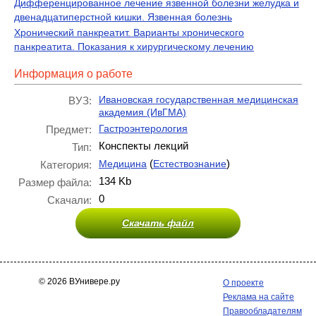
Дифференцированное лечение язвенной болезни желудка и
двенадцатиперстной кишки. Язвенная болезнь
Хронический панкреатит. Варианты хронического
панкреатита. Показания к хирургическому лечению
Информация о работе
Ивановская государственная медицинская
ВУЗ:
академия (ИвГМА)
Гастроэнтерология
Предмет:
Конспекты лекций
Тип:
(
)
Медицина
Естествознание
Категория:
134 Kb
Размер файла:
0
Скачали:
Скачать файл
© 2026 ВУнивере.ру
О проекте
Реклама на сайте
Правообладателям