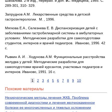
Шабалова. 2-е изд., перераб. и доп.
И.:
Медицина, 1985. С.
289-301, 310- 329.
Запруднов А.М. Лекарственные средства в детской
гастроэнтерологии. М
. ,
1996.
Мягкова Е.А., Селезнева Е. В. Диспансеризация детей с
заболеваниями гастробилиарной системы в амбулаторных
условиях: Методические разработки для самоподготовки
студентов, интернов и врачей педиатров. Иваново, 1996. 42
с.
Рывкин А. И. . Ходунова А.М. Функциональные расстройства
желудка у детей: Методические разработки для
самоподготовки врачей курсантов, участковых педиатров и
интернов. Иваново, 1991. 16 с.
1
2
3
4
5
6
7
8
9
10
Похожие материалы
Нехирургические методы лечения ЖКБ. Проблема
современной диагностики и лечения желчнокаменнои
болезни ее многочисленных и тяжелых осложнении