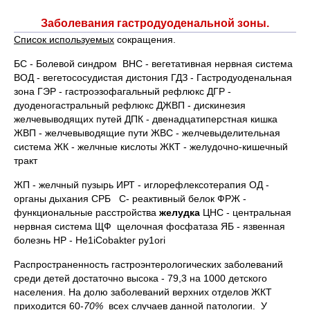
Заболевания гастродуоденальной зоны.
Список используемых
сокращения.
БС - Болевой синдром ВНС - вегетативная нервная система
ВОД - вегетососудистая дистония ГДЗ - Гастродуоденальная
зона ГЭР - гастроэзофагальный рефлюкс ДГР -
дуоденогастральный рефлюкс ДЖВП - дискинезия
желчевыводящих путей ДПК - двенадцатиперстная кишка
ЖВП - желчевыводящие пути ЖВС - желчевыделительная
система ЖК - желчные кислоты ЖКТ - желудочно-кишечный
тракт
ЖП - желчный пузырь ИРТ - иглорефлексотерапия ОД -
органы дыхания СРБ С- реактивный белок ФРЖ -
функциональные расстройства
желудка
ЦНС - центральная
нервная система ЩФ щелочная фосфатаза ЯБ - язвенная
болезнь НР - Не1iСоbаktег ру1оri
Распространенность гастроэнтерологических заболеваний
среди детей достаточно высока - 79,3 на 1000 детского
населения. На долю заболеваний верхних отделов ЖКТ
приходится 60-
70%
всех случаев данной патологии. У