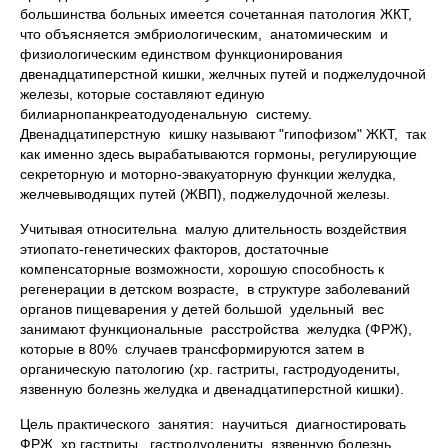
большинства больных имеется сочетанная патология ЖКТ,
что объясняется эмбриологическим, анатомическим и
физиологическим единством функционирования
двенадцатиперстной кишки, желчных путей и поджелудочной
железы, которые составляют единую
билиарнопанкреатодуоденальную систему.
Двенадцатиперстную кишку называют "гипофизом" ЖКТ, так
как именно здесь вырабатываются гормоны, регулирующие
секреторную и моторно-эвакуаторную функции желудка,
желчевыводящих путей (ЖВП), поджелудочной железы.
Учитывая относительна малую длительность воздействия
этиопато-генетических факторов, достаточные
компенсаторные возможности, хорошую способность к
регенерации в детском возрасте, в структуре заболеваний
органов пищеварения у детей большой удельный вес
занимают функциональные расстройства желудка (ФРЖ),
которые в 80% случаев трансформируются затем в
органическую патологию (хр. гастриты, гастродуодениты,
язвенную болезнь желудка и двенадцатиперстной кишки).
Цель практического занятия: научиться диагностировать
ФРЖ, хр.гастриты, гастродуодениты, язвенную болезнь