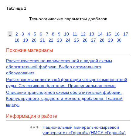
Таблица 1
Технологические параметры дробилок
1
2
3
4
5
6
7
8
9
10
11
12
13
14
15
16
17
18
19
20
21
22
23
24
25
26
27
28
29
30
Похожие материалы
Расчет качественно-количественной и водной схемы
обогатительной фабрики. Выбор оптимального
оборудования
Расчет схемы селективной флотации четырехкомпонентной
руды. Селективная флотация. Принципиальная схема
Описание транспортной схемы обогатительной фабрики.
Корпус крупного, среднего и мелкого дробления. Главный
корпус
Информация о работе
Национальный минерально-сырьевой
ВУЗ:
университет «Горный» (НМСУ «Горный»)