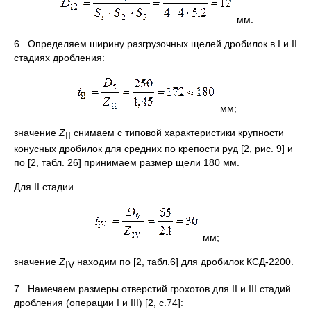
мм.
6. Определяем ширину разгрузочных щелей дробилок в I и II
стадиях дробления:
мм;
значение
Z
снимаем с типовой характеристики крупности
II
конусных дробилок для средних по крепости руд [2, рис. 9] и
по [2, табл. 26] принимаем размер щели 180 мм.
Для II стадии
мм;
значение
Z
находим по [2, табл.6] для дробилок КСД-2200.
IV
7. Намечаем размеры отверстий грохотов для II и III стадий
дробления (операции I и III) [2, с.74]: