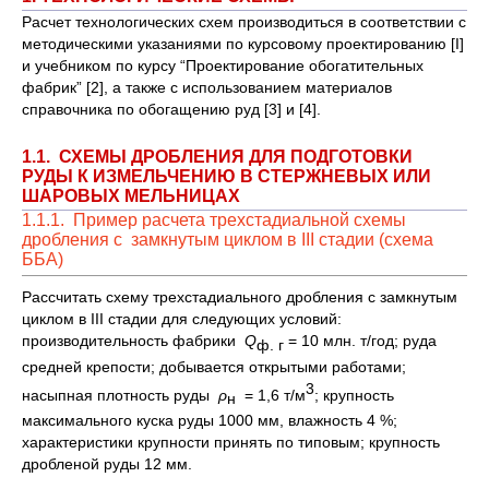
Расчет технологических схем производиться в соответствии с
методическими указаниями по курсовому проектированию [I]
и учебником по курсу “Проектирование обогатительных
фабрик” [2], а также с использованием материалов
справочника по обогащению руд [3] и [4].
1.1. СХЕМЫ ДРОБЛЕНИЯ ДЛЯ ПОДГОТОВКИ
РУДЫ К ИЗМЕЛЬЧЕНИЮ В СТЕРЖНЕВЫХ ИЛИ
ШАРОВЫХ МЕЛЬНИЦАХ
1.1.1. Пример расчета трехстадиальной схемы
дробления с замкнутым циклом в III стадии (схема
ББА)
Рассчитать схему трехстадиального дробления с замкнутым
циклом в III стадии для следующих условий:
производительность фабрики
Q
= 10 млн. т/год; руда
ф. г
средней крепости; добывается открытыми работами;
3
насыпная плотность руды
ρ
= 1,6 т/м
; крупность
н
максимального куска руды 1000 мм, влажность 4 %;
характеристики крупности принять по типовым; крупность
дробленой руды 12 мм.