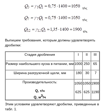
т/ч;
т/ч;
т/ч.
Выпишем требования, которым должны удовлетворять
дробилки:
Стадия дробления
I
II
III
Размер наибольшего куска в питании, мм
1000
250
65
Ширина разгрузочной щели, мм
180
30
7
Производительность:
1050
1050
1900
Q, т/ч
625
625
1190
3
Q, м
/ч
Этим условиям удовлетворяют дробилки, приведенные в
табл. 1.