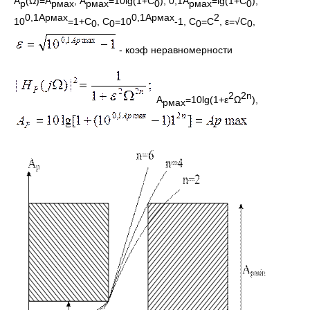
A
(Ω)=A
, A
=10lg(1+C
), 0,1A
=lg(1+C
),
p
p
мах
p
мах
0
p
мах
0
0,1
Apмах
0,1
Apмах
2
10
=1+C
, C
=10
-1, C
=C
, ε=√C
,
0
0
0
0
- коэф неравномерности
2
2n
A
=10lg(1+ε
Ω
),
p
мах