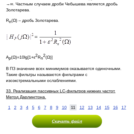
→∞. Частным случаем дроби Чебышева является дробь
Золотарева.
R
(Ω) – дробь Золотарева.
n
2
2
A
(Ω)=10lg[1+ε
R
(Ω)]
p
n
В ПЗ значение всех минимумов оказывается одиночными.
Такие фильтры называются фильтрами с
изоэкстремальными ослаблениями.
33. Реализация пассивных
LC-фильтров нижних частот.
Метод Дарлингтона.
1
2
3
4
5
6
7
8
9
10
11
12
13
14
15
16
17
Скачать файл