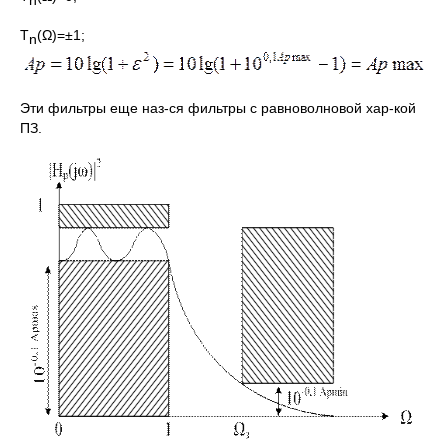
Т
(Ω)=±1;
n
Эти фильтры еще наз-ся фильтры с равноволновой хар-кой
ПЗ.