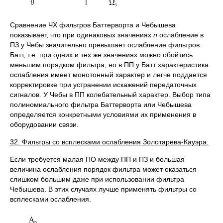
Сравнение ЧХ фильтров Баттерворта и Чебышева
показывает, что при одинаковых значениях
n
ослабление в
ПЗ у Чебы значительно превышает ослабление фильтров
Батт, т.е. при одних и тех же значениях можно обойтись
меньшим порядком фильтра, но в ПП у Батт характеристика
ослабления имеет монотонный характер и легче поддается
корректировке при устранении искажений передаточных
сигналов. У Чебы в ПП колебательный характер. Выбор типа
полиномиального фильтра Баттерворта или Чебышева
определяется конкретными условиями их применения в
оборудовании связи.
32. Фильтры со всплесками ослабления Золотарева-Кауэра.
Если требуется малая ПО между ПП и ПЗ и большая
величина ослабления порядок фильтра может оказаться
слишком большим даже при использовании фильтра
Чебышева. В этих случаях лучше применять фильтры со
всплесками ослабления.