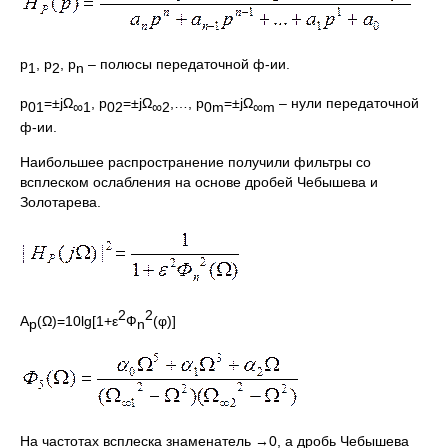
р
, р
, р
– полюсы передаточной ф-ии.
1
2
n
р
=±jΩ
, р
=±jΩ
,…, р
=±jΩ
– нули передаточной
01
∞1
02
∞2
0
m
∞
m
ф-ии.
Наибольшее распространение получили фильтры со
всплеском ослабления на основе дробей Чебышева и
Золотарева.
2
2
A
(Ω)=10lg[1+ε
Ф
(φ)]
p
n
На частотах всплеска знаменатель →0, а дробь Чебышева