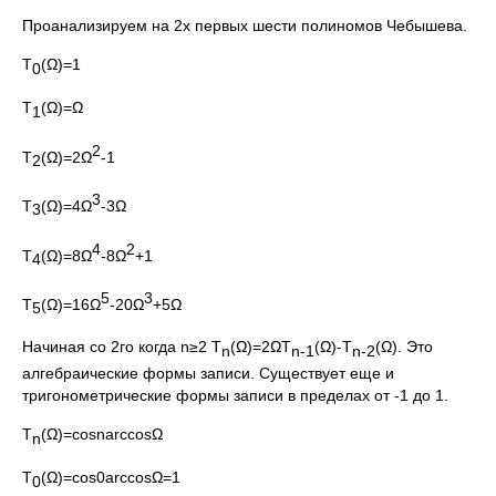
Проанализируем на 2х первых шести полиномов Чебышева.
Т
(Ω)=1
0
Т
(Ω)=Ω
1
2
Т
(Ω)=2Ω
-1
2
3
Т
(Ω)=4Ω
-3Ω
3
4
2
Т
(Ω)=8Ω
-8Ω
+1
4
5
3
Т
(Ω)=16Ω
-20Ω
+5Ω
5
Начиная со 2го когда n≥2 Т
(Ω)=2ΩT
(Ω)-T
(Ω). Это
n
n
-1
n
-2
алгебраические формы записи. Существует еще и
тригонометрические формы записи в пределах от -1 до 1.
Т
(Ω)=cosnarccosΩ
n
Т
(Ω)=cos0arccosΩ=1
0