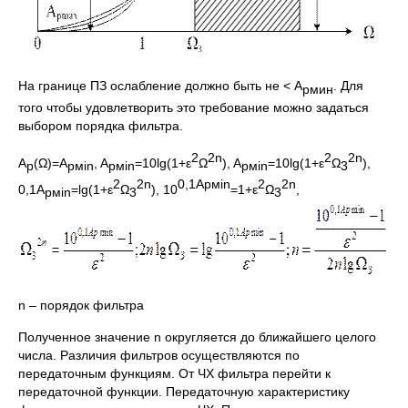
На границе ПЗ ослабление должно быть не < A
. Для
p
мин
того чтобы удовлетворить это требование можно задаться
выбором порядка фильтра.
2
2
n
2
2
n
A
(Ω)=A
, A
=10lg(1+ε
Ω
), A
=10lg(1+ε
Ω
),
p
p
м
in
p
м
in
p
м
in
3
2
2
n
0,1
Apм
in
2
2
n
0,1A
=lg(1+ε
Ω
), 10
=1+ε
Ω
,
p
м
in
3
3
n – порядок фильтра
Полученное значение n округляется до ближайшего целого
числа. Различия фильтров осуществляются по
передаточным функциям. От ЧХ фильтра перейти к
передаточной функции. Передаточную характеристику