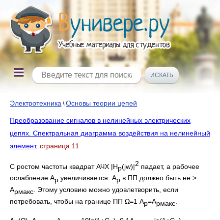
Электротехника
Основы теории цепей
\
Преобразование сигналов в нелинейных электрических
цепях. Спектральная диаграмма воздействия на нелинейный
элемент
, страница 11
2
С ростом частоты квадрат АЧХ |H
(jw)|
падает, а рабочее
p
ослабление A
увеличивается. A
в ПП должно быть не >
p
p
A
. Этому условию можно удовлетворить, если
p
макс
потребовать, чтобы на границе ПП Ω=1 A
=A
.
p
p
макс