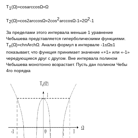
Т
(Ω)=cosarccosΩ=Ω
1
2
2
Т
(Ω)=cos2arccosΩ=2cos
arccosΩ-1=2Ω
-1
2
За пределами этого интервала меньше 1 уравнение
Чебышева представляется гиперболическими функциями.
Т
(Ω)=chnArchΩ. Анализ формул в интервале -1≤Ω≤1
n
показывает, что функция принимает значение «+1» или «-1»
чередующиеся друг с другом. Вне интервала полином
Чебышева монотонно возрастает. Пусть дан полином Чебы
4го порядка