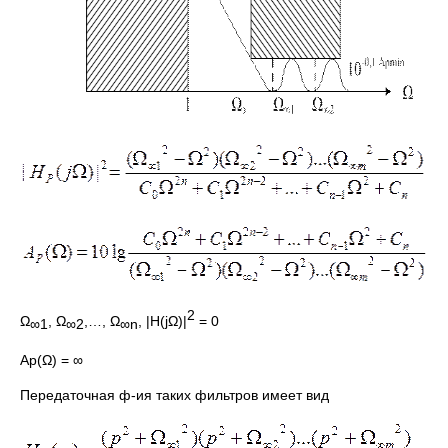
2
Ω
, Ω
,…, Ω
, |H(jΩ)|
= 0
∞1
∞2
∞
n
Ap(Ω) = ∞
Передаточная ф-ия таких фильтров имеет вид