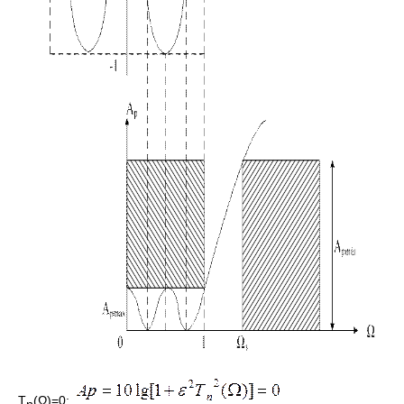
Т
(Ω)=0;
n