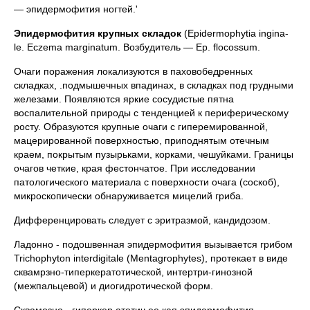
— эпидермофития ногтей.'
Эпидермофития крупных складок
(Epidermophytia ingina-
le. Eczema marginatum. Возбудитель — Ep. flocossum.
Очаги поражения локализуются в паховобедренных
складках, .подмышечных впадинах, в складках под грудными
железами. Появляются яркие сосудистые пятна
воспалительной природы с тенденцией к периферическому
росту. Образуются крупные очаги с гиперемированной,
мацерированной поверхностью, приподнятым отечным
краем, покрытым пузырьками, корками, чешуйками. Границы
очагов четкие, края фестончатое. При исследовании
патологического материала с поверхности очага (соскоб),
микроскопически обнаруживается мицелий гриба.
Дифференцировать следует с эритразмой, кандидозом.
Ладонно - подошвенная эпидермофития вызывается грибом
Trichophyton interdigitale (Mentagrophytes), протекает в виде
сквамрзно-типеркератотической, интертри-гинозной
(межпальцевой) и диогидротической форм.