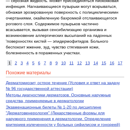
— серозная жидкость. Может присоединяться пиококковая
инфекция. Нагнаивающиеся пузырьки могут вскрываться,
обнажая эрозированную поверхность с полициклическимн
очертаниями, окаймленную бахромкой отслаивающегося
рогового слоя. Содержимое пузырьков частично
всасывается, вызывая сенсибилизацию организма и
возникновение аллергических высыпаний на ладонных
'поверхностях кистей — эпидермофитидов. Больного
беспокоит жжение, зуд, чувство стягивания кожи,
болезненность в пораженных участках.
1
2
3
4
5
6
7
8
9
10
11
12
13
14
15
16
17
Похожие материалы
Дерматомиозит, острое течение (Условия и ответ на задачу
№ 96 государственной аттестации)
Методы диагностики дерматозов. Основные наружные
средства, применяемые в дерматологии
Экзаменационные билеты № 1-20 по дисциплине
"Дерматовенерология" (Лекарственные формы для
наружного применения в дерматологии. Определение
критериев излеченности у больных сифилисом и гонореей)