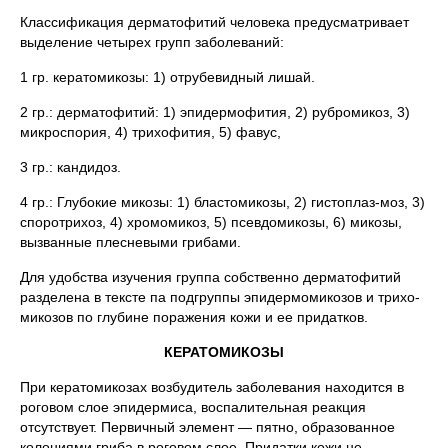
Классификация дерматофитий человека предусматривает
выделение четырех групп заболеваний:
1 гр. кератомикозы: 1) отрубевидный лишай.
2 гр.: дерматофитий: 1) эпидермофития, 2) рубромикоз, 3)
микроспория, 4) трихофития, 5) фавус,
3 гр.: кандидоз.
4 гр.: Глубокие микозы: 1) бластомикозы, 2) гистоплаз-моз, 3)
споротрихоз, 4) хромомикоз, 5) псевдомикозы, 6) микозы,
вызванные плесневыми грибами.
Для удобства изучения группа собственно дерматофитий
разделена в тексте па подгруппы эпидермомикозов и трихо-
микозов по глубине поражения кожи и ее придатков.
КЕРАТОМИКОЗЫ
При кератомикозах возбудитель заболевания находится в
роговом слое эпидермиса, воспалительная реакция
отсутствует. Первичный элемент — пятно, образованное
колониями гриба в роговом слое. Придатки кожи не