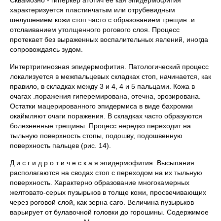
Сквамозно - гиперкер атотич ее кая эпидермофития
характеризуется пластинчатым или отрубевидным
шелушением кожи стоп часто с образованием трещин .и
отслаиванием утолщенного рогового слоя. Процесс
протекает без выраженных воспалительных явлений, иногда
сопровождаясь зудом.
Интертригинозная эпидермофития. Патологический процесс
локализуется в межпальцевых складках стоп, начинается, как
правило, в складках между 3 и 4, 4 и 5 пальцами. Кожа в
очагах .поражения гиперемирована, отечна, эрозирована.
Остатки мацерированного эпидермиса в виде бахромки
окаймляют очаги поражения. В складках часто образуются
болезненные трещины. Процесс нередко переходит на
тыльную поверхность стопы, подошву, подошвенную
поверхность пальцев (рис. 14).
Д и с г и д р о т и ч е с к а я эпидермофития. Высыпания
располагаются на сводах стоп с переходом на их тыльную
поверхность. Характерно образование многокамерных
желтовато-серых пузырьков в толще кожи, просвечивающих
через роговой слой, как зерна саго. Величина пузырьков
варьирует от булавочной головки до горошины. Содержимое