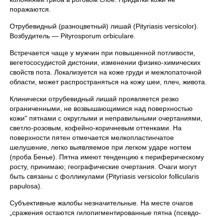
поражаются.
Отрубевидный (разноцветный) лишай (Pityriasis versicolor).
Возбудитель — Pityrosporum orbiculare.
Встречается чаще у мужчин при повышенной потливости,
вегетососудистой дистонии, изменении физико-химических
свойств пота. Локализуется на коже груди и межлопаточной
области, может распространяться на кожу шеи, плеч, живота.
Клинически отрубевидный лишай проявляется резко
ограниченными, не возвышающимися над поверхностью
кожи" пятнами с округлыми и неправильными очертаниями,
светло-розовым, кофейно-коричневым оттенками. На
поверхности пятен отмечается мелкопластинчатое
шелушение, легко выявляемое при легком ударе ногтем
(проба Бенье). Пятна имеют тенденцию к периферическому
росту, принимаю; географические очертания. Очаги могут
быть связаны с фолликулами (Pityriasis versicolor follicularis
papulosa).
Субъективные жалобы незначительные. На месте очагов
„сражения остаются гилопигментированные пятна (псевдо-