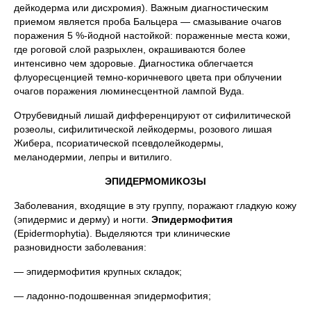
дейкодерма или дисхромия). Важным диагностическим
приемом является проба Бальцера — смазывание очагов
поражения 5 %-йодной настойкой: пораженные места кожи,
где роговой слой разрыхлен, окрашиваются более
интенсивно чем здоровые. Диагностика облегчается
флуоресценцией темно-коричневого цвета при облучении
очагов поражения люминесцентной лампой Вуда.
Отрубевидный лишай дифференцируют от сифилитической
розеолы, сифилитической лейкодермы, розового лишая
Жибера, псориатической псевдолейкодермы,
меланодермии, лепры и витилиго.
ЭПИДЕРМОМИКОЗЫ
Заболевания, входящие в эту группу, поражают гладкую кожу
(эпидермис и дерму) и ногти.
Эпидермофития
(Epidermophytia). Выделяются три клинические
разновидности заболевания:
— эпидермофития крупных складок;
— ладонно-подошвенная эпидермофития;