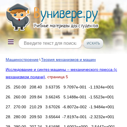
Машиностроение
Теория механизмов и машин
\
Исследование и синтез машины – механического пресса (с
механизмом подачи)
, страница 5
25. 250.00 208.40 3.63735 9.7097e-001 -1.1924e+001
26. 260.00 209.84 3.66245 5.1488e-001 -1.5523e+001
27. 270.00 210.29 3.67026 -6.8072e-002 -1.9484e+001
28. 280.00 209.50 3.65644 -7.8197e-001 -2.3232e+001
29. 290.00 207.24 3.61695 -1.6002e+000 -2.5447e+001