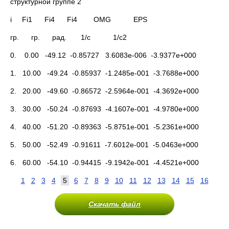
структурной группе 2
i Fi1 Fi4 Fi4 OMG EPS
гр. гр. рад. 1/c 1/c2
0. 0.00 -49.12 -0.85727 3.6083e-006 -3.9377e+000
1. 10.00 -49.24 -0.85937 -1.2485e-001 -3.7688e+000
2. 20.00 -49.60 -0.86572 -2.5964e-001 -4.3692e+000
3. 30.00 -50.24 -0.87693 -4.1607e-001 -4.9780e+000
4. 40.00 -51.20 -0.89363 -5.8751e-001 -5.2361e+000
5. 50.00 -52.49 -0.91611 -7.6012e-001 -5.0463e+000
6. 60.00 -54.10 -0.94415 -9.1942e-001 -4.4521e+000
1
2
3
4
5
6
7
8
9
10
11
12
13
14
15
16
Скачать файл