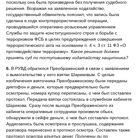
поскольку она была произведена без получения судебного
решения. Возражая на заявленное ходатайство,
государственный обвинитель пояснил, что запись была
сделана в ходе контртеррористической операции,
проводившейся оперативно-розыскным управлением
Службы по защите конституционного строя и борьбе с
терроризмом ФСБ в целях предупреждения совершения
террористического акта на основании п. 4 ч. 3 ст. 11 ФЗ «О
противодействии терроризму».
Какое решение должен
принять суд по поступившему ходатайству защитника?
6.
В РУВД обратился Преображенский в связи с заявлением
о вымогательстве у него взятки Шариковым. С целью
изобличения взяточника Преображенскому были переданы
диктофон и деньги, которые предварительно были
осмотрены, номера купюр переписаны, о чем был составлен
протокол. Передача взятки состоялась в служебном кабинете
Шарикова. Сразу после выхода Преображенского из
кабинета оперативные сотрудники произвели обыск,
обнаружили в сейфе деньги, о чем был составлен протокол.
Аудиозапись была осмотрена и прослушана, содержание
разговора перенесено в протокол осмотра. Составлен также
протокол осмотра изъятых денег.
Получены ли по