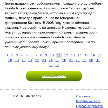
(регистрационным) собственником похищенного автомобиля
Honda Accord, оценочной стоимостью в 470 тыс. рублей
является гражданин Чижов, который в 2004 году продал
машину, передав права на нее по генеральной
доверенности Крюкову. В 2008 году Крюков обменял
указанный автомобиль на автокран Иванова, который на
момент совершения преступления являлся владельцем и
пользователем похищенной Honda Accord.
Кто из
указанных лиц должен быть признан потерпевшим по
данному уголовному делу?
1
2
3
4
5
6
7
8
9
10
11
12
13
14
15
16
17
18
19
20
21
22
23
24
25
26
27
28
29
30
31
32
33
Скачать файл
© 2026 ВУнивере.ру
О проекте
Реклама на сайте
Правообладателям