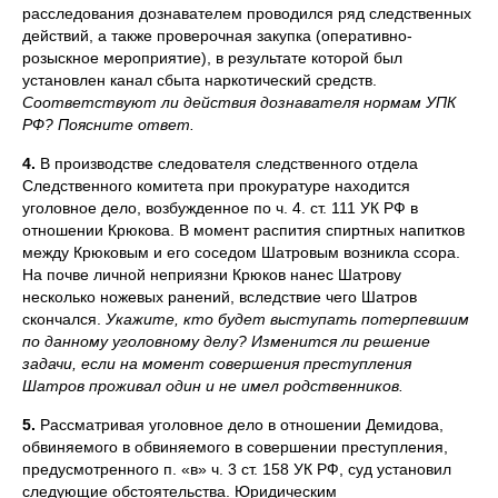
расследования дознавателем проводился ряд следственных
действий, а также проверочная закупка (оперативно-
розыскное мероприятие), в результате которой был
установлен канал сбыта наркотический средств.
Соответствуют ли действия дознавателя нормам УПК
РФ? Поясните ответ.
4.
В производстве следователя следственного отдела
Следственного комитета при прокуратуре находится
уголовное дело, возбужденное по ч. 4. ст. 111 УК РФ в
отношении Крюкова. В момент распития спиртных напитков
между Крюковым и его соседом Шатровым возникла ссора.
На почве личной неприязни Крюков нанес Шатрову
несколько ножевых ранений, вследствие чего Шатров
скончался.
Укажите, кто будет выступать потерпевшим
по данному уголовному делу? Изменится ли решение
задачи, если на момент совершения преступления
Шатров проживал один и не имел родственников.
5.
Рассматривая уголовное дело в отношении Демидова,
обвиняемого в обвиняемого в совершении преступления,
предусмотренного п. «в» ч. 3 ст. 158 УК РФ, суд установил
следующие обстоятельства. Юридическим