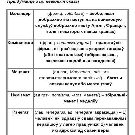
Прыдумайце з імі невялікія сказы
Валанцёр
(франц.
volontaire
) –
асоба, якая
добраахвотна паступіла на вайсковую
службу; добраахвотнік (у Англіі, Францыі,
Італіі і некаторых іншых краінах)
Коміваяжор
(франц.
со
mmis
voyageur
) –
прадстаўнік
фірмы, які раз’язджае з узорамі тавараў
(або іх каталогамі) і збірае заказы,
заключае гандлёвыя пагадненні)
Мецэнат
(ад лац.
Maecenas
, -
atis
‘імя
старажытнарымскага палітыка’) –
багаты
апякун навук або мастацтваў
Нумізмат
(ад грэч.
nomisma
, -
atos
‘манета’) –
збіральнік
манет і медалёў
Рэнегат
(лац.
renegatus
, ад
renegare
‘адракацца’) – 1)
чалавек, які здрадзіў сваім перекананням і
перайшоў у лагер праціўніка;
2)
чалавек,
які адрокся ад сваёй веры