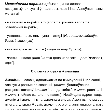
Метан
i
м
i
чны перанос
адбываецца на аснове
асацыятыўнай сувязi ў прасторы, часе i iнш. Асноўныя тыпы
метанiмii:
- матэрыял – выраб з яго (
золата
’рэчыва’ i
золата
’ювелiрныя вырабы’);
- установа, населены пункт – людзi (
На плошчы сабраўся
ўвесь iнстытут
);
- iмя аўтара – яго творы (
Учора чытаў Купалу
);
- частка – цэлае (
рот
'частка цела чалавека' -
рот
’чалавек,
ядок’).
С
i
стэмныя сувяз
i
ў лекс
i
цы
Амон
i
мы
– словы, аднолькавыя па вымаўленнi i напiсаннi,
але зусiм розныя па значэннi. (
такса
‘ўстаноўленая
расцэнка тавараў’ і
такса
‘парода сабакі’,
ячмень
‘расліна’ і
ячмень
‘гнойнае запаленне павек’). Неабходна адрозніваць
амонімы і значэнні мнагазначнага слова. Амонімы не маюць
нічога агульнага ў сваіх значэннях, а значэнні мнагазначнага
слова звязаны па сэнсе (параўн.
ліра
‘старажытнагрэчаскі