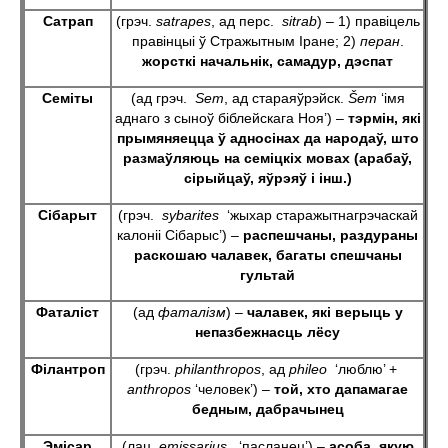
Сатрап
(грэч.
satrapes
, ад перс.
sitrab
) – 1) правіцель
правінцыі ў Стражытным Іране; 2)
перан
.
жорсткі начальнік, самадур, дэспат
Семіты
(ад грэч.
Sem
, ад стараяўрэйск.
Š
em
‘імя
аднаго з сыноў біблейскага Ноя’) –
тэрмін, які
прымяняецца ў адносінах да народаў, што
размаўляюць на семіцкіх мовах (арабаў,
сірыйцаў, яўрэяў і інш.)
Сібарыт
(грэч.
sybarites
‘жыхар старажытнагрэчаскай
калоніі Сібарыс’) –
распешчаны, раздураны
раскошаю чалавек, багаты спешчаны
гультай
Фаталіст
(ад
фаталізм
) –
чалавек, які верыць у
непазбежнасць лёсу
Філантроп
(грэч.
philanthropos
, ад
phileo
‘люблю’ +
anthropos
‘человек’) –
той, хто дапамагае
бедным, дабрачынец
Эмісар
(лац.
emissarius
‘пасланец’) –
асоба, якую