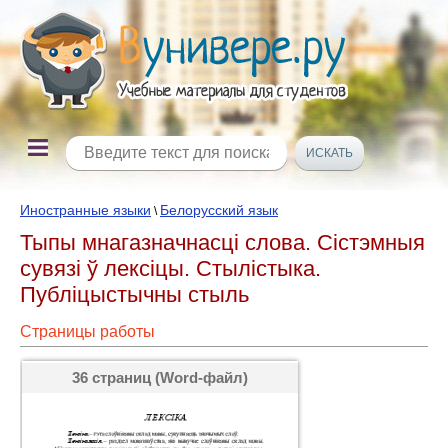
Иностранные языки
Белорусский язык
\
Тыпы мнагазначнасці слова. Сiстэмныя
сувязi ў лексiцы. Стылістыка.
Публіцыстычны стыль
Страницы работы
36 страниц (Word-файл)