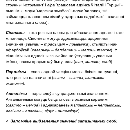
струнны інструмент’ і
ліра
‘грашовая адзінка ў Італіі і Турцыі’ -
амонiмы;
морж
‘марская жывёла’ і
морж
‘чалавек, які
займаецца плаваннем зімой у адкрытых вадаёмах’ – значэннi
мнагазначнага слова).
С
i
нон
i
мы
– гэта розныя словы для абазначэння аднаго i таго
ж паняцця. Сiнонiмы могуць адрознiвацца адценнямi
значэння (
звычай – традыцыя – прывычка
), стылiстычнай
афарбоўкай (
гаварыць – балбатаць – малоць языком
). У
сiнанiмiчныя адносiны звычайна не ўступаюць уласныя
iмёны, назвы прадметаў быту, ежы (
I
ван, малако, хлеб
).
Парон
i
мы
– словы адной часцiны мовы, блiзкiя па гучаннi,
але розныя па значэннi (
сыты – сытны, эканом
i
ка –
эканом
i
я
).
Антонiмы
– пары слоў з супрацьлеглымi значэннямi.
Антанiмiчнымi могуць быць словы з рознымi каранямi
(
святло – цемра
) i аднакаранёвыя (
прыгожы – н
е
прыгожы,
лагічны – алагічны, вірус - антывірус
).
<
Запомніце выдзеленыя значэнні запазычаных слоў.