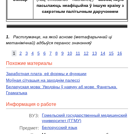
пасылаюць неафіцыйна ў іншую краіну з
сакрэтным палітычным даручэннем
1.
Растлумачце, на якой аснове (метафарычнай ці
метанімічнай) адбыўся перанос
значэння
ў
1
2
3
4
5
6
7
8
9
10
11
12
13
14
15
16
Похожие материалы
Заработная плата, её формы и функции
Моўная сітуацыя на заходнім палессі
Беларуская мова: Уводзіны ў навуку аб мове. Фанетыка.
Граматыка
Информация о работе
Гомельский государственный медицинский
ВУЗ:
университет (ГГМУ)
Белорусский язык
Предмет: