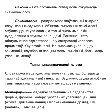
Лекс
i
ка
– гэта слоўнiкавы склад мовы,сукупнасць
значымых слоў.
Лекс
i
калог
i
я
– раздзел мовазнаўства, якi вывучае
слоўнiкавы склад мовы. Аб’ектам вывучэння лексiкалогii
з’яўляюцца не ўсе словы, а толькi значымыя, якiя
суадносяцца з пэўнямi паняццямi. Паняцце – гэта
абагульненае адлюстраванне ў свядомасцi чалавека
прадметаў, з’яў рэчаiснасцi. Не выражаюць паняццяў
займеннiкi, службовыя часціны мовы, выклiчнiкi, большасць
уласных iмёнаў.
Тыпы мнагазначнасці слова
Слова можа мець адно значэнне (напрыклад, большасць
тэрмiнаў адназначныя) i некалькi. Выдзяляюць два асноўныя
тыпы мнагазначнасцi слова – метафару i метанiмiю.
Метафарычны перанос
заснаваны на падабенстве
формы, функцыi, колеру, унутраных уласцiвасцей i iнш.
(
iголка
(для вышывання
)
i
iголка
(хвойнага дрэва)
, злы
(чалавек) і
злы
(вецер)).