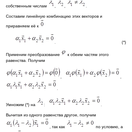
собственным числам
,
,
.
Составим линейную комбинацию этих векторов и
приравняем её к
. (*)
Применим преобразование
к обеим частям этого
равенства. Получим
,
,
.
Умножим (*) на
:
.
Вычитая из одного равенства другое, получим
, так как
по условию, а