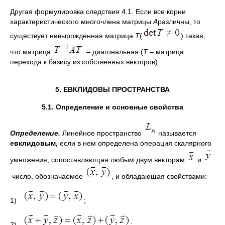
Другая формулировка следствия 4.1. Если все корни
характеристического многочлена матрицы
А
различны, то
существует невырожденная матрица
Т
(
) такая,
что матрица
–
диагональная (
Т
– матрица
перехода к базису из собственных векторов).
5. ЕВКЛИДОВЫ ПРОСТРАНСТВА
5.1. Определение и основные свойства
Определение.
Линейное пространство
называется
евклидовым,
если в нем определена операция скалярного
умножения, сопоставляющая любым двум векторам
и
число, обозначаемое
, и обладающая свойствами:
1)
;
2)
;