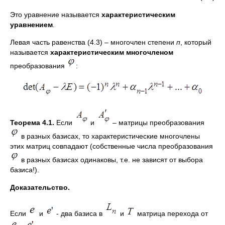
Это уравнение называется
характеристическим
уравнением
.
Левая часть равенства (4.3) – многочлен степени
п
, который
называется
характеристическим многочленом
преобразования
:
Теорема 4.1.
Если
и
– матрицы преобразования
в разных базисах, то характеристические многочлены
этих матриц совпадают (собственные числа преобразования
в разных базисах одинаковы, т.е. не зависят от выбора
базиса!).
Доказательство.
Если
и
- два базиса в
и
матрица перехода от