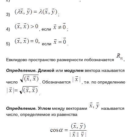
3)
;
4)
,
если
;
5)
если
.
Евклидово пространство размерности
п
обозначается
.
Определение.
Длиной
или
модулем
вектора называется
число
.
Обозначается
, т.е. по определению
.
Определение.
Углом
между векторами
называется
число, определяемое из равенства