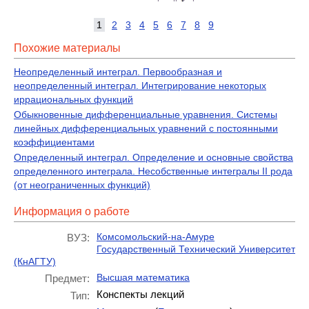
1
2
3
4
5
6
7
8
9
Похожие материалы
Неопределенный интеграл. Первообразная и
неопределенный интеграл. Интегрирование некоторых
иррациональных функций
Обыкновенные дифференциальные уравнения. Системы
линейных дифференциальных уравнений с постоянными
коэффициентами
Определенный интеграл. Определение и основные свойства
определенного интеграла. Несобственные интегралы II рода
(от неограниченных функций)
Информация о работе
Комсомольский-на-Амуре
ВУЗ:
Государственный Технический Университет
(КнАГТУ)
Высшая математика
Предмет:
Конспекты лекций
Тип: