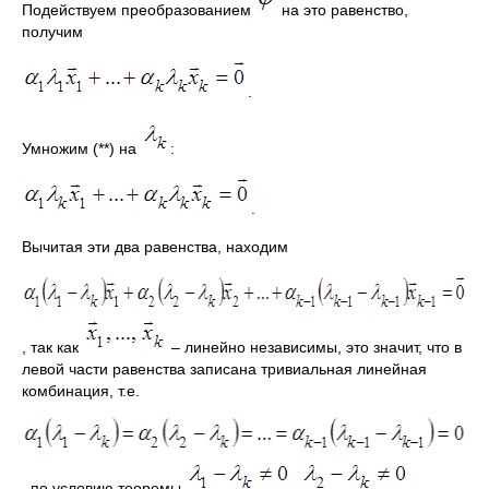
Подействуем преобразованием
на это равенство,
получим
.
Умножим (**) на
:
.
Вычитая эти два равенства, находим
, так как
– линейно независимы, это значит, что в
левой части равенства записана тривиальная линейная
комбинация, т.е.
, по условию теоремы
,
, …,