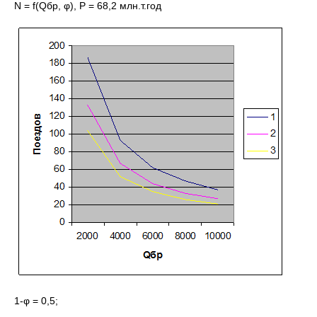
N = f(Qбр, φ), P = 68,2 млн.т.год
1-φ = 0,5;