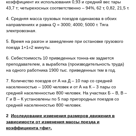
коэффициент их использования 0,93 и средний вес тары
43,7 т; четырехосных соответственно – 94%, 62 т, 0,82, 21,5 т.
4. Средняя масса грузовых поездов одинакова в обоих
направлениях и равна Q = 3000; 4000; 5000 т. Тяга
электровозная.
5. Время на разгон и замедление при остановке грузового
поезда 1+1=2 минуты.
6. Себестоимость 10 приведенных тонна-км задается
преподавателем, а выработка (производительность труда)
на одного работника 1900 тыс. приведенных ткм в год.
7. Количество поездов от А на Д – 10 пар со средней
населенностью – 1000 человек и от А на К – 3 пары со
средней населенностью 800 человек. На участках Б – В, В –
Г и В – К установлены по 5 пар пригородных поездов со
средней населенностью 800 человек.
2
Исследование изменения размеров движения в
зависимости от изменения массы поезда и
коэффициента «фи».