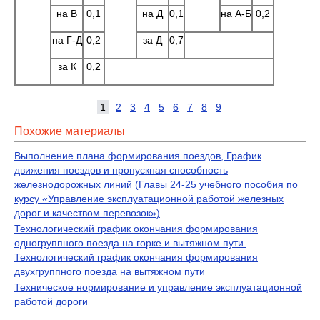
на В
0,1
на Д
0,1
на А-Б
0,2
на Г-Д
0,2
за Д
0,7
за К
0,2
1
2
3
4
5
6
7
8
9
Похожие материалы
Выполнение плана формирования поездов, График
движения поездов и пропускная способность
железнодорожных линий (Главы 24-25 учебного пособия по
курсу «Управление эксплуатационной работой железных
дорог и качеством перевозок»)
Технологический график окончания формирования
одногруппного поезда на горке и вытяжном пути.
Технологический график окончания формирования
двухгруппного поезда на вытяжном пути
Техническое нормирование и управление эксплуатационной
работой дороги