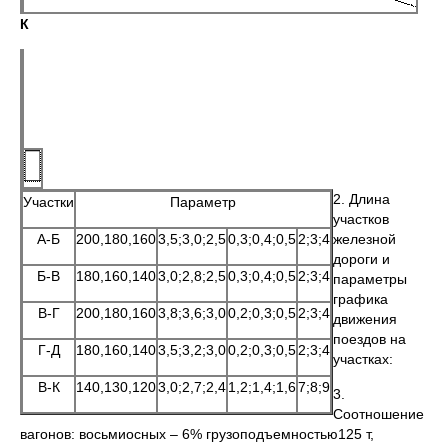
К
2. Длина
Участки
Параметр
участков
А-Б
200,180,160
3,5;3,0;2,5
0,3;0,4;0,5
2;3;4
железной
дороги и
Б-В
180,160,140
3,0;2,8;2,5
0,3;0,4;0,5
2;3;4
параметры
графика
В-Г
200,180,160
3,8;3,6;3,0
0,2;0,3;0,5
2;3;4
движения
поездов на
Г-Д
180,160,140
3,5;3,2;3,0
0,2;0,3;0,5
2;3;4
участках:
В-К
140,130,120
3,0;2,7;2,4
1,2;1,4;1,6
7;8;9
3.
Соотношение
вагонов: восьмиосных – 6% грузоподъемностью125 т,