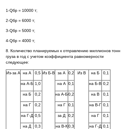
1-Qбр = 10000 т;
2-Qбр = 6000 т;
3-Qбр = 5000 т;
4-Qбр = 4000 т;
8. Количество планируемых к отправлению миллионов тонн
груза в год с учетом коэффициента равномерности
следующее:
Из-за А
на А
0,5
Из Б-В
за А
0,2
Из В
на Б
0,1
на А-Б
1,0
на А
0,1
на Б-В
0,2
на Б
0,2
на А-Б
0,2
на В
0,1
на Г
0,2
на Г
0,1
на В-Г
0,1
на Г-Д
0,5
за Д
0,2
на Г
0,1
на Д
0,3
на В-К
0,3
на Г-Д
0,1