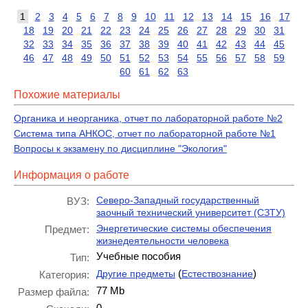
1
2
3
4
5
6
7
8
9
10
11
12
13
14
15
16
17
18
19
20
21
22
23
24
25
26
27
28
29
30
31
32
33
34
35
36
37
38
39
40
41
42
43
44
45
46
47
48
49
50
51
52
53
54
55
56
57
58
59
60
61
62
63
Похожие материалы
Органика и неорганика, отчет по лабораторной работе №2
Система типа АНКОС, отчет по лабораторной работе №1
Вопросы к экзамену по дисциплине "Экология"
Информация о работе
Северо-Западный государственный
ВУЗ:
заочный технический университет (СЗТУ)
Энергетические системы обеспечения
Предмет:
жизнедеятельности человека
Учебные пособия
Тип:
(
)
Другие предметы
Естествознание
Категория:
77 Mb
Размер файла:
0