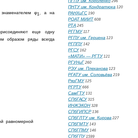
ПГПУ им. Короленко
296
ПНТУ им. Кондратюка
120
знаменателем φ
, а на
РАНХиГС
190
1
РОАТ МИИТ
608
РТА
245
РГГМУ
исоединяют еще одну
117
РГПУ им. Герцена
123
им образом ряды всегда
РГППУ
142
РГСУ
162
«МАТИ» — РГТУ
121
РГУНиГ
260
РЭУ им. Плеханова
123
РГАТУ им. Соловьёва
219
РязГМУ
125
РГРТУ
666
СамГТУ
131
СПбГАСУ
315
ИНЖЭКОН
328
СПбГИПСР
136
СПбГЛТУ им. Кирова
227
ной равномерной
СПбГМТУ
143
СПбГПМУ
146
СПбГПУ
1599