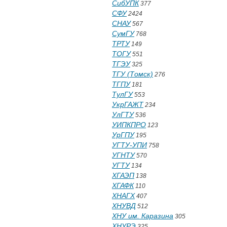
СибУПК
377
СФУ
2424
СНАУ
567
СумГУ
768
ТРТУ
149
ТОГУ
551
ТГЭУ
325
ТГУ (Томск)
276
ТГПУ
181
ТулГУ
553
УкрГАЖТ
234
УлГТУ
536
УИПКПРО
123
УрГПУ
195
УГТУ-УПИ
758
УГНТУ
570
УГТУ
134
ХГАЭП
138
ХГАФК
110
ХНАГХ
407
ХНУВД
512
ХНУ им. Каразина
305
ХНУРЭ
325