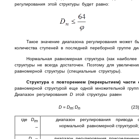
регулирования этой структуры будет равно:
(22
Такое значение диапазона регулирования может б
количества ступеней в последней переборной группе ди
Нормальная равномерная структура (как наиболее 
структуры не всегда достаточен. Поэтому для увеличе
равномерной структуры (специальные структуры).
Структура с повторением (перекрытием) части 
равномерной структурой еще одной множительной группы
Диапазон регулирования
D
этой структуры равен
.
D
=
D
D
(23
m
n
где
D
диапазон регулирования привода
m
нормальной равномерной структурой;
–
D
–
диапазон регулирования присоединен