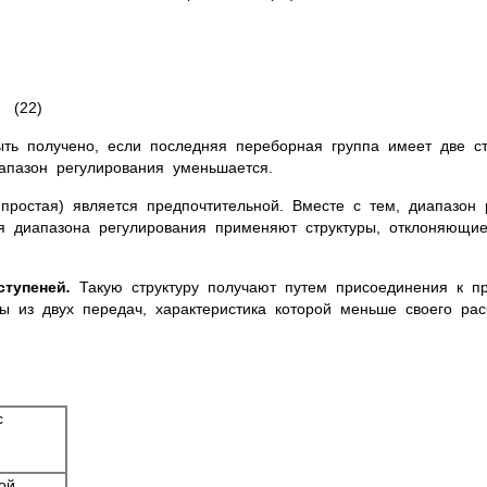
)
ыть получено, если последняя переборная группа имеет две с
апазон регулирования уменьшается.
простая) является предпочтительной. Вместе с тем, диапазон 
ния диапазона регулирования применяют структуры, отклоняющи
ступеней
.
Такую структуру получают путем присоединения к п
 из двух передач, характеристика которой меньше своего рас
)
 с
ной