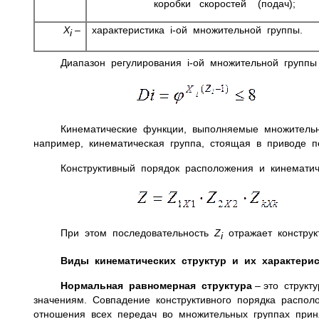
коробки скоростей (подач);
Х
–
характеристика i-ой множительной группы.
i
Диапазон регулирования i-ой множительной групп
(2
Кинематические функции, выполняемые множительны
например, кинематическая группа, стоящая в приводе 
Конструктивный порядок расположения и кинемати
(
При этом последовательность
Z
отражает констру
i
Виды кинематических структур и их характерис
Нормальная равномерная структура
– это структ
значениям. Совпадение конструктивного порядка распо
отношения всех передач во множительных группах прин