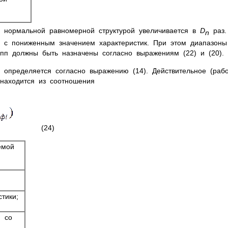
с нормальной равномерной структурой увеличивается в
D
раз.
n
п с пониженным значением характеристик. При этом диапазоны
пп должны быть назначены согласно выражениям (22) и (20).
м определяется согласно выражению (14). Действительное (раб
 находится из соотношения
(24)
яемой
тики;
п со