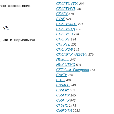
СПбГТИ (ТУ)
293
жано соотношение:
СПбГТУРП
236
СПбГУ
578
ГУАП
524
СПбГУНиПТ
291
СПбГУПТД
438
ем
.
СПбГУСЭ
226
СПбГУТ
, что и нормальная
194
СПГУТД
151
СПбГУЭФ
145
СПбГЭТУ «ЛЭТИ»
379
ПИМаш
247
НИУ ИТМО
531
СГТУ им. Гагарина
114
СахГУ
278
СЗТУ
484
СибАГС
249
СибГАУ
462
СибГИУ
1654
СибГТУ
946
СГУПС
1473
СибГУТИ
2083