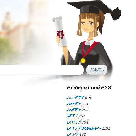
Выбери свой ВУЗ
АлтГТУ
419
АлтГУ
113
АмПГУ
296
АГТУ
267
БИТТУ
794
БГТУ «Военмех»
1191
БГМУ
172