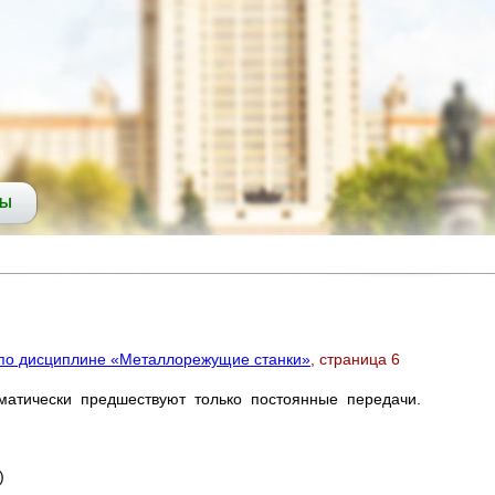
СЫ
 по дисциплине «Металлорежущие станки»
, страница 6
ематически предшествуют только постоянные передачи.
)