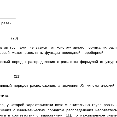
ы равен
0)
ми группами, не зависят от конструктивного порядка их расп
первой может выполнять функции последней переборной.
ческий порядок распределения отражаются формулой структур
21)
ктивный порядок расположения, а значения
X
–кинематический 
i
тика.
ура, у которой характеристики всех множительных групп равны
ложения с кинематическим порядком распределения необязател
яты в соответствии с выражением (11), то максимальное знач