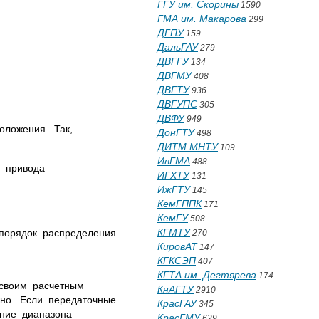
ГГУ им. Скорины
1590
ГМА им. Макарова
299
ДГПУ
159
ДальГАУ
279
ДВГГУ
134
ДВГМУ
408
ДВГТУ
936
ДВГУПС
305
ДВФУ
949
оложения. Так,
ДонГТУ
498
ДИТМ МНТУ
109
ИвГМА
488
ы привода
ИГХТУ
131
ИжГТУ
145
КемГППК
171
КемГУ
508
КГМТУ
порядок распределения.
270
КировАТ
147
КГКСЭП
407
КГТА им. Дегтярева
174
 своим расчетным
КнАГТУ
2910
ьно. Если передаточные
КрасГАУ
345
ение диапазона
КрасГМУ
629