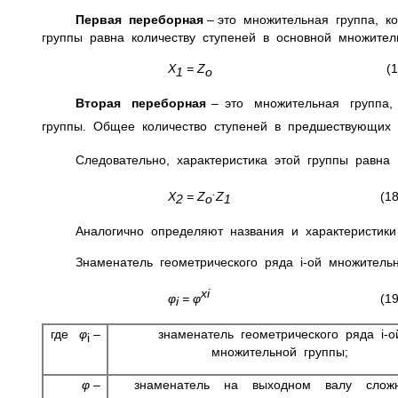
Первая переборная
– это множительная группа, к
группы равна количеству ступеней в основной множитель
Х
=
Z
(17
1
о
Вторая переборная
– это множительная группа,
группы. Общее количество ступеней в предшествующих
Следовательно, характеристика этой группы равна
.
Х
=
Z
Z
(18
2
o
1
Аналогично определяют названия и характеристик
Знаменатель геометрического ряда i-ой множитель
xi
φ
=
φ
(19
i
где
φ
–
знаменатель геометрического ряда i-о
i
множительной группы;
φ
–
знаменатель на выходном валу сло