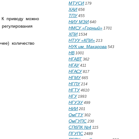
МТУСИ
179
ХАИ
656
ТПУ
455
 К приводу можно
НИУ МЭИ
640
 регулирования
НМСУ «Горный»
1701
ХПИ
1534
НТУУ «КПИ»
213
очее) количество
НУК им. Макарова
543
НВ
1001
НГАВТ
362
НГАУ
411
НГАСУ
817
НГМУ
665
НГПУ
214
НГТУ
4610
НГУ
1993
НГУЭУ
499
НИИ
201
ОмГТУ
302
ОмГУПС
230
СПбПК №4
115
ПГУПС
2489