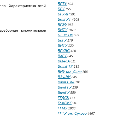
БГТУ
603
ппа. Характеристика этой
БГУ
155
БГУИР
391
БелГУТ
4908
БГЭУ
963
БНТУ
переборная множительная
1070
БТЭУ ПК
689
БрГУ
179
ВНТУ
120
ВГУЭС
426
ВлГУ
645
ВМедА
611
ВолгГТУ
235
ВНУ им. Даля
166
ВЗФЭИ
245
ВятГСХА
101
ВятГГУ
139
ВятГУ
559
ГГДСК
171
ГомГМК
501
ГГМУ
1966
ГГТУ им. Сухого
4467