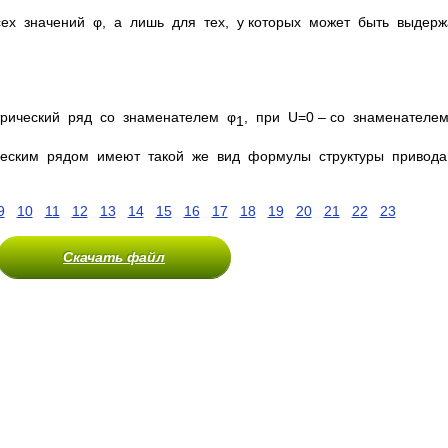
ех значений φ, а лишь для тех, у которых может быть выдер
рический ряд со знаменателем φ
, при U=0 – со знаменател
1
ческим рядом имеют такой же вид формулы структуры привода
9
10
11
12
13
14
15
16
17
18
19
20
21
22
23
Скачать файл