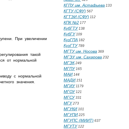
КГПУ им. Астафьева
133
КГТУ (СФУ)
567
КГТЭИ (СФУ)
112
КПК №2
177
КубГТУ
138
КубГУ
109
тупени. При увеличении
КузГПА
182
КузГТУ
789
МГТУ им. Носова
369
регулирования такой
МГЭУ им. Сахарова
232
еся от нормальной
МГЭК
249
МГПУ
165
МАИ
144
риводу с нормальной
МАДИ
151
четного значения.
МГИУ
1179
МГОУ
121
МГСУ
331
МГУ
273
МГУКИ
101
МГУПИ
225
МГУПС (МИИТ)
637
МГУТУ
122