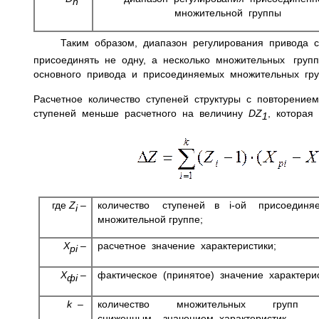
n
множительной группы
Таким образом, диапазон регулирования привода 
присоединять не одну, а несколько множительных груп
основного привода и присоединяемых множительных гру
Расчетное количество ступеней структуры с повторение
ступеней меньше расчетного на величину
D
Z
, которая
1
где
Z
–
количество ступеней в i-ой присоедин
i
множительной группе;
X
–
расчетное значение характеристики;
pi
X
–
фактическое (принятое) значение характерис
ф
i
k
–
количество множительных груп
сниженным значением характеристик.