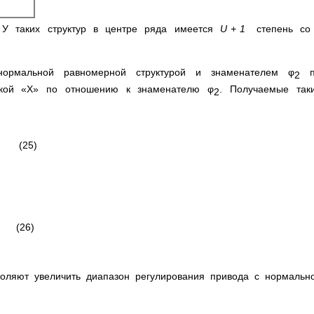
У таких структур в центре ряда имеется
U
+ 1
степень со 
нормальной равномерной структурой и знаменателем φ
пр
2
тикой «Х» по отношению к знаменателю φ
. Получаемые так
2
5)
6)
оляют увеличить диапазон регулирования привода с нормаль