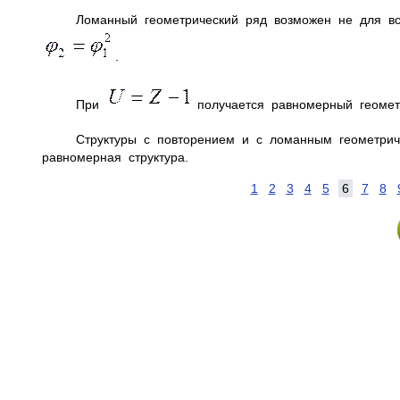
Ломанный геометрический ряд возможен не для вс
.
При
получается равномерный геомет
Структуры с повторением и с ломанным геометри
равномерная структура.
1
2
3
4
5
6
7
8