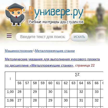
Машиностроение
Металлорежущие станки
\
Методические указания для выполнения курсового проекта
по дисциплине «Металлорежущие станки»
, страница 22
∑Z
i
56
57
58
59
60
61
62
63
64
65
66
67
1,00
28
29
30
31
32
33
1,06
27
28
29
30
31
32