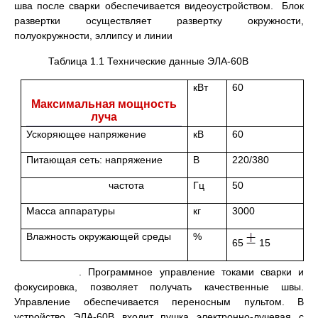
шва после сварки обеспечивается видеоустройством. Блок
развертки осуществляет развертку окружности,
полуокружности, эллипсу и линии
Таблица 1.1 Технические данные ЭЛА-60В
кВт
60
Максимальная мощность
луча
Ускоряющее напряжение
кВ
60
Питающая сеть: напряжение
В
220/380
частота
Гц
50
Масса аппаратуры
кг
3000
Влажность окружающей среды
%
65
15
. Программное управление токами сварки и
фокусировка, позволяет получать качественные швы.
Управление обеспечивается переносным пультом. В
устройство ЭЛА-60В входит пушка электронно-лучевая с