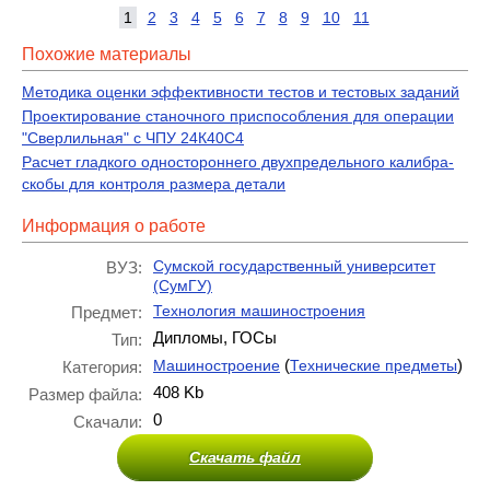
1
2
3
4
5
6
7
8
9
10
11
Похожие материалы
Методика оценки эффективности тестов и тестовых заданий
Проектирование станочного приспособления для операции
"Сверлильная" с ЧПУ 24К40С4
Расчет гладкого одностороннего двухпредельного калибра-
скобы для контроля размера детали
Информация о работе
Сумской государственный университет
ВУЗ:
(СумГУ)
Технология машиностроения
Предмет:
Дипломы, ГОСы
Тип:
(
)
Машиностроение
Технические предметы
Категория:
408 Kb
Размер файла:
0
Скачали:
Скачать файл